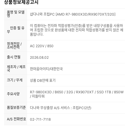
상품정보제공고시
품명 및 모델
샵다나와 조립PC [AMD R7-9800X3D/RX9070XT/32G]
명
이 컴퓨터는 전자파 적합성평가(인증)를 받은 내장구성품을 사용하
인증 필 유
여 조립한 것으로 완성품에 대한 전자파 적합성평가를 받지 않은 제
무
품입니다.
정격전압 /
AC 220V / 850
소비전력
출시 연월
2026.08.02
제조자 / 제조
한마음아이티/대한민국
국
크기 / 무게
상품 DB안에 표기
R7-9800X3D / B650 / 32G / RX9070XT / SSD 1TB / 850W
주요사양
/ 미들타워
품질보증기준
다나와 무상출장 A/S 서비스 : 조립PC(2년)
A/S 전화번호
02-711-7118