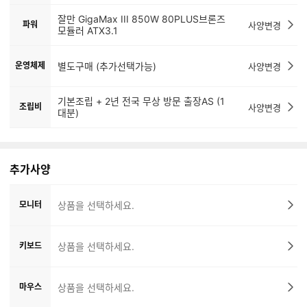
잘만 GigaMax III 850W 80PLUS브론즈
파워
사양변경
모듈러 ATX3.1
운영체제
별도구매 (추가선택가능)
사양변경
기본조립 + 2년 전국 무상 방문 출장AS (1
조립비
사양변경
대분)
추가사양
모니터
상품을 선택하세요.
키보드
상품을 선택하세요.
마우스
상품을 선택하세요.