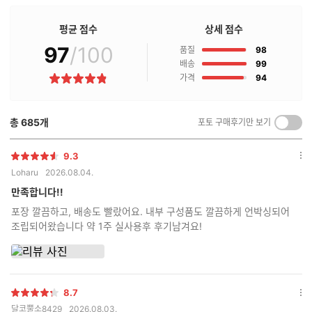
매
점
평균 점수
상세 점수
구
97
/100
점
매
품질
98
후
점
배송
99
기
점
가격
94
별
란?
점
총
685
개
포토 구매후기만 보기
켜
기/
끄
9.3
별
옵
기
Loharu
2026.08.04.
점
션
더
만족합니다!!
보
포장 깔끔하고, 배송도 빨랐어요. 내부 구성품도 깔끔하게 언박싱되어
기
조립되어왔습니다 약 1주 실사용후 후기남겨요!
8.7
별
옵
달코뿔소8429
2026.08.03.