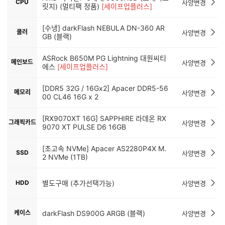
CPU
사양변경
릿지) (멀티팩 정품)
[세이프업플러스]
[수냉] darkFlash NEBULA DN-360 AR
쿨러
사양변경
GB (블랙)
ASRock B650M PG Lightning 대원씨티
메인보드
사양변경
에스
[세이프업플러스]
[DDR5 32G / 16Gx2] Apacer DDR5-56
메모리
사양변경
00 CL46 16G x 2
[RX9070XT 16G] SAPPHIRE 라데온 RX
그래픽카드
사양변경
9070 XT PULSE D6 16GB
[초고속 NVMe] Apacer AS2280P4X M.
SSD
사양변경
2 NVMe (1TB)
HDD
별도구매 (추가선택가능)
사양변경
케이스
darkFlash DS900G ARGB (블랙)
사양변경