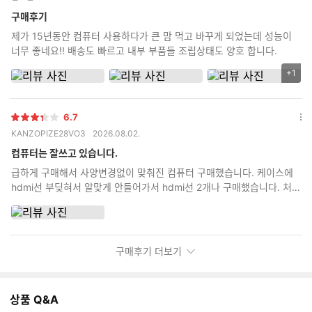
점
션
더
구매후기
보
제가 15년동안 컴퓨터 사용하다가 큰 맘 먹고 바꾸게 되었는데 성능이
기
너무 좋네요!! 배송도 빠르고 내부 부품들 조립상태도 양호 합니다.
+1
리
뷰
이
6.7
미
별
옵
KANZOPIZE28VO3
2026.08.02.
지
점
션
추
더
컴퓨터는 잘쓰고 있습니다.
가
보
급하게 구매해서 사양변경없이 맞춰진 컴퓨터 구매했습니다. 케이스에
기
갯
hdmi선 부딪혀서 알맞게 안들어가서 hdmi선 2개나 구매했습니다. 처음
수
부터 안내사항에 dp선으로 구매하라고 하던가 hdmi선 어댑터 부분 두
꺼우면 케이스에 부딪혀서 안들어간다고 안내라도 해주세요.
구매후기 더보기
상품 Q&A