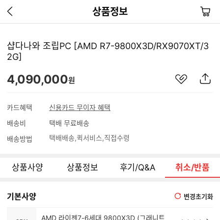
이
장
상품정보
전
바
페
구
이
니
샵다나와 조립PC [AMD R7-9800X3D/RX9070XT/3
지
2G]
가
기
관
상
4,090,000
원
심
품
상
S
품
N
카드혜택
신용카드 무이자 혜택
S
배송비
택배 무료배송
공
유
택배배송
퀵서비스
직접수령
배송방법
하
기
상품사양
상품정보
후기/Q&A
취소/반품
기본사양
변경초기화
AMD 라이젠7-6세대 9800X3D (그래니트