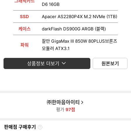
그래픽카드
D6 16GB
SSD
Apacer AS2280P4X M.2 NVMe (1TB)
케이스
darkFlash DS900G ARGB (블랙)
잘만 GigaMax III 850W 80PLUS브론즈
파워
모듈러 ATX3.1
운영체제
미포함
상품정보 더보기
원본보기
모니터
미포함
㈜한마음아이티
평가
97점
판매점 구매후기
판