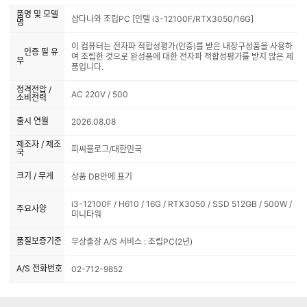
품명 및 모델
샵다나와 조립PC [인텔 i3-12100F/RTX3050/16G]
명
이 컴퓨터는 전자파 적합성평가(인증)를 받은 내장구성품을 사용하
인증 필 유
여 조립한 것으로 완성품에 대한 전자파 적합성평가를 받지 않은 제
무
품입니다.
정격전압 /
AC 220V / 500
소비전력
출시 연월
2026.08.08
제조자 / 제조
피씨블로그/대한민국
국
크기 / 무게
상품 DB안에 표기
i3-12100F / H610 / 16G / RTX3050 / SSD 512GB / 500W /
주요사양
미니타워
품질보증기준
무상출장 A/S 서비스 : 조립PC(2년)
A/S 전화번호
02-712-9852