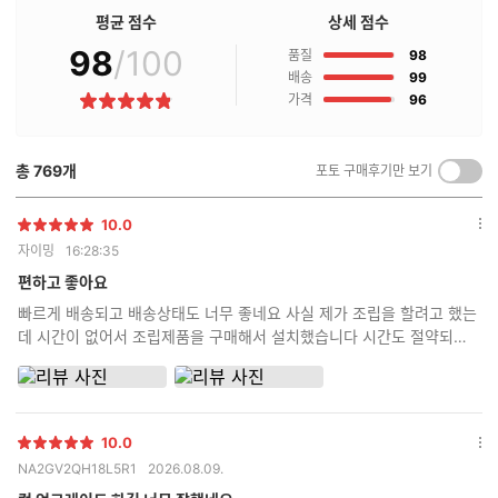
점
평균 점수
상세 점수
구
98
/100
점
매
품질
98
후
점
배송
99
기
점
가격
96
별
란?
점
총
769
개
포토 구매후기만 보기
켜
기/
끄
10.0
별
옵
기
자이밍
16:28:35
점
션
더
편하고 좋아요
보
빠르게 배송되고 배송상태도 너무 좋네요 사실 제가 조립을 할려고 했는
기
데 시간이 없어서 조립제품을 구매해서 설치했습니다 시간도 절약되고
편해요
10.0
별
옵
NA2GV2QH18L5R1
2026.08.09.
점
션
더