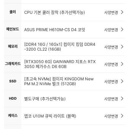
쿨러
CPU 기본 쿨러 장착 (추가선택가능)
사양변경
메인보드
ASUS PRIME H610M-CS D4 코잇
사양변경
[DDR4 16G / 16Gx1] 컴이지 킹덤 DDR4
메모리
사양변경
-3200 CL22 (16GB)
[RTX3050 6G] GAINWARD 지포스 RTX
그래픽카드
사양변경
3050 페가수스 D6 6GB
[초고속 NVMe] 컴이지 KINGDOM New
SSD
사양변경
PM M.2 NVMe 벌크 (512GB)
HDD
별도구매 (추가선택가능)
사양변경
케이스
앱코 U10M 큐빅 라이트 (블랙)
사양변경