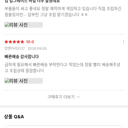
컴 업그레이드 하길 너무 잘했네요
보
부품들이 싸고 좋네요 정말 쾌적하게 게임하고 있습니다 직접 조립하긴
기
힘들었지만... 담부턴 그냥 조립 맡기겠습니다 ㅎㅎ
10.0
별
옵
밤병아리5127
2026.08.09.
점
션
더
빠른배송 감사합니다
보
급하게 필요해서 빠른배송 부탁한다고 적었는데 정말 빨리 배송해주셨
기
고 조립상태 깔끔합니다
구매후기 더보기
상품 Q&A