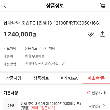
이
장
상품정보
전
바
페
구
이
니
샵다나와 조립PC [인텔 i3-12100F/RTX3050/16G]
지
가
관
상
1,240,000
기
원
심
품
상
S
품
N
카드혜택
신용카드 무이자 혜택
S
배송비
택배 무료배송
공
유
택배배송
퀵서비스
직접수령
배송방법
하
기
상품사양
상품정보
후기/Q&A
취소/반품
기본사양
변경초기화
인텔 코어i3-12세대 12100F (엘더레이크)
CPU
사양변경
(정품)
[세이프업플러스]