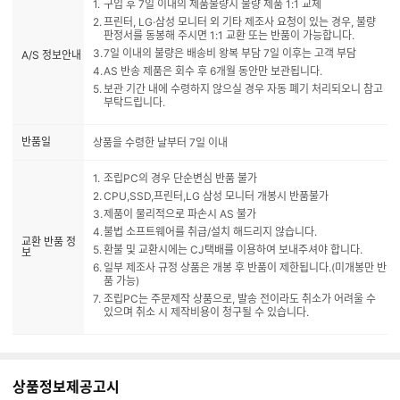
구입 후 7일 이내의 제품불량시 불량 제품 1:1 교체
프린터, LG·삼성 모니터 외 기타 제조사 요청이 있는 경우, 불량
판정서를 동봉해 주시면 1:1 교환 또는 반품이 가능합니다.
7일 이내의 불량은 배송비 왕복 부담 7일 이후는 고객 부담
A/S 정보안내
AS 반송 제품은 회수 후 6개월 동안만 보관됩니다.
보관 기간 내에 수령하지 않으실 경우 자동 폐기 처리되오니 참고
부탁드립니다.
반품일
상품을 수령한 날부터 7일 이내
조립PC의 경우 단순변심 반품 불가
CPU,SSD,프린터,LG 삼성 모니터 개봉시 반품불가
제품이 물리적으로 파손시 AS 불가
불법 소프트웨어를 취급/설치 해드리지 않습니다.
교환 반품 정
환불 및 교환시에는 CJ택배를 이용하여 보내주셔야 합니다.
보
일부 제조사 규정 상품은 개봉 후 반품이 제한됩니다.(미개봉만 반
품 가능)
조립PC는 주문제작 상품으로, 발송 전이라도 취소가 어려울 수
있으며 취소 시 제작비용이 청구될 수 있습니다.
상품정보제공고시