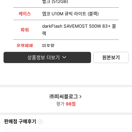
벌크 (512GB)
케이스
앱코 U10M 큐빅 라이트 (블랙)
darkFlash SAVEMOST 500W 83+ 블
파워
랙
운영체제
미포함
상품정보 더보기
원본보기
모니터
미포함
㈜피씨블로그
평가
98점
판매점 구매후기
판
매