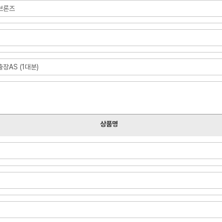
A브론즈
장AS (1대분)
상품명