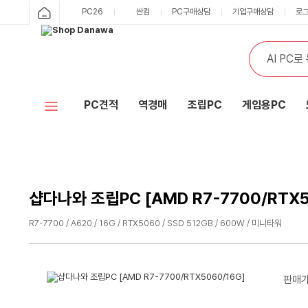
샵
PC26
싼컴
PC구매상담
기업구매상담
로
카
다
테
통
검
고
합
색
나
리
검
색
와
PC견적
역경매
조립PC
게임용PC
홈
샵다나와 조립PC [AMD R7-7700/RTX5
R7-7700 / A620 / 16G / RTX5060 / SSD 512GB / 600W / 미니타워
수
수
량
량
감
증
판매
소
가