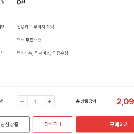
0
변경
원
혜택
신용카드 무이자 혜택
비
택배 무료배송
방법
택배배송, 퀵서비스, 직접수령
2,0
수량
총 상품금액
구매하기
관심상품
장바구니