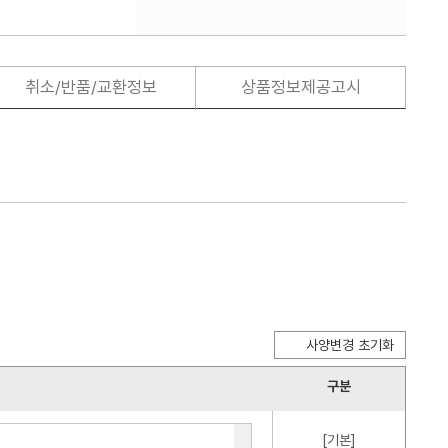
취소/반품/교환정보
상품정보제공고시
사양변경 초기화
구분
[기본]