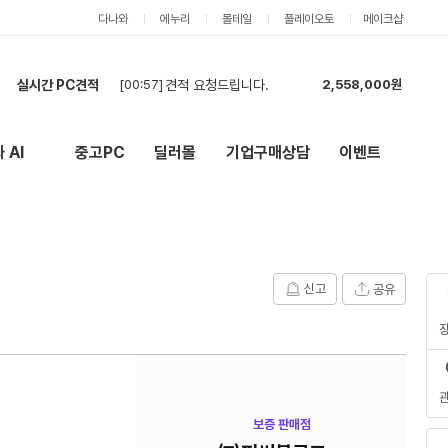
다나와
에누리
몰테일
플레이오토
메이크샵
실시간 PC견적
[00:57]
견적 요청드립니다.
2,558,000원
[00:44]
견적 요청드립니다.
2,908,000원
[00:42]
현금 견적 부탁드립니다.
2,555,000원
 AI
중고PC
딜러몰
기업구매상담
이벤트
New
외부 링크
[00:28]
견적부탁드립니다
4,981,000원
[00:25]
견적 부탁드립니다 카드 현금 둘다 가능합니다
4,721,000원
[00:18]
고사양 빠른 견적 문의드려요
4,497,000원
[00:00]
카드 결제 견적 배그용
2,199,000원
[23:08]
호환성 검사 및 선정리 이쁘게 해주시면 감사드리겠습니다
4,950,000원
신고
공유
[23:01]
cpu
534,000원
[22:55]
현금가 견적요청합니다.
4,521,000원
보증 판매점