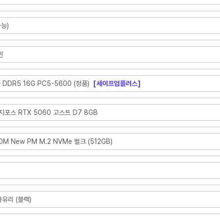
능)
윈
자 DDR5 16G PC5-5600 (정품)
[세이프업플러스]
 지포스 RTX 5060 고스트 D7 8GB
M New PM M.2 NVMe 벌크 (512GB)
화유리 (블랙)