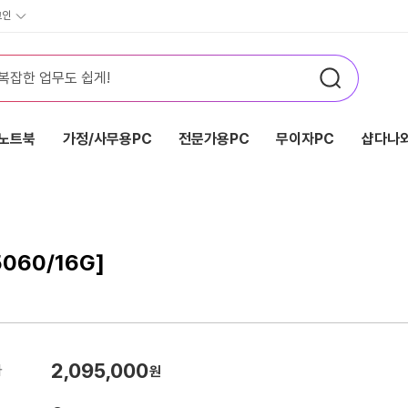
그인
노트북
가정/사무용PC
전문가용PC
무이자PC
샵다나와
060/16G]
2,095,000
가
원