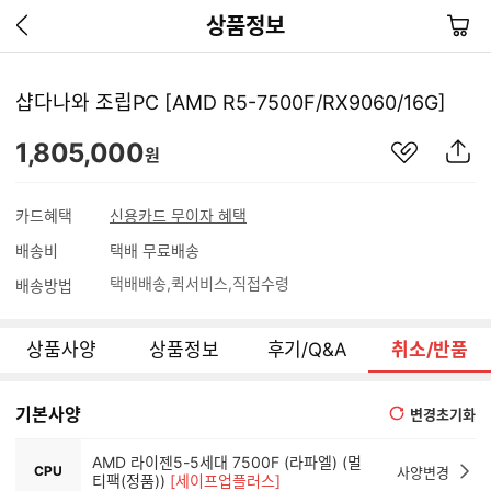
이
장
상품정보
전
바
페
구
이
니
샵다나와 조립PC [AMD R5-7500F/RX9060/16G]
지
가
관
상
1,805,000
기
원
심
품
상
S
품
N
카드혜택
신용카드 무이자 혜택
S
배송비
택배 무료배송
공
유
택배배송
퀵서비스
직접수령
배송방법
하
기
상품사양
상품정보
후기/Q&A
취소/반품
기본사양
변경초기화
AMD 라이젠5-5세대 7500F (라파엘) (멀
CPU
사양변경
티팩(정품))
[세이프업플러스]