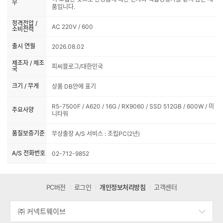
무
품입니다.
정격전압 /
AC 220V / 600
소비전력
출시 연월
2026.08.02
제조자 / 제조
피씨블로그/대한민국
국
크기 / 무게
상품 DB안에 표기
R5-7500F / A620 / 16G / RX9060 / SSD 512GB / 600W / 미
주요사양
니타워
품질보증기준
무상출장 A/S 서비스 : 조립PC(2년)
A/S 전화번호
02-712-9852
PC버전
로그인
개인정보처리방침
고객센터
㈜ 커넥트웨이브
세