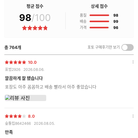
점
평균 점수
상세 점수
구
98
/100
점
매
품질
98
후
점
배송
99
기
점
가격
96
별
란?
점
총
764
개
포토 구매후기만 보기
켜
기/
끄
10.0
별
옵
기
표범2926
2026.08.06.
점
션
더
깔끔하게 잘 됐습니다
보
포장도 아주 꼼꼼하고 배송 빨라서 아주 좋았습니다
기
8.0
별
옵
숲튤립8642466
2026.08.05.
점
션
더
만족
보