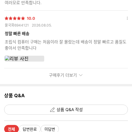
여러모로 만족합니다.
기
10.0
별
옵
물국화6944121
2026.08.05.
점
션
더
정말 빠른 배송
보
조립식 컴퓨터 구매는 처음이라 잘 몰랐는데 배송이 정말 빠르고 품질도
기
좋아서 만족합니다
구매후기 더보기
상품 Q&A
상품 Q&A 작성
전체
답변완료
미답변