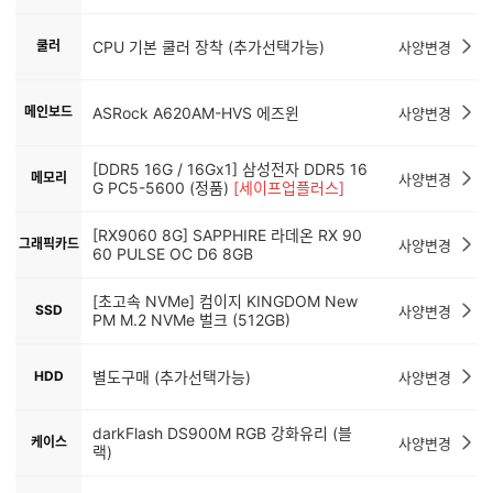
쿨러
CPU 기본 쿨러 장착 (추가선택가능)
사양변경
메인보드
ASRock A620AM-HVS 에즈윈
사양변경
[DDR5 16G / 16Gx1] 삼성전자 DDR5 16
메모리
사양변경
G PC5-5600 (정품)
[세이프업플러스]
[RX9060 8G] SAPPHIRE 라데온 RX 90
그래픽카드
사양변경
60 PULSE OC D6 8GB
[초고속 NVMe] 컴이지 KINGDOM New
SSD
사양변경
PM M.2 NVMe 벌크 (512GB)
HDD
별도구매 (추가선택가능)
사양변경
darkFlash DS900M RGB 강화유리 (블
케이스
사양변경
랙)