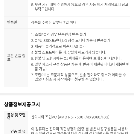
보관 기간 내에 수령하지 않으실 경우 자동 폐기 처리되오니 참고
부탁드립니다.
반품일
상품을 수령한 날부터 7일 이내
조립PC의 경우 단순변심 반품 불가
CPU,SSD,프린터,LG 삼성 모니터 개봉시 반품불가
제품이 물리적으로 파손시 AS 불가
불법 소프트웨어를 취급/설치 해드리지 않습니다.
교환 반품 정
환불 및 교환시에는 CJ택배를 이용하여 보내주셔야 합니다.
보
일부 제조사 규정 상품은 개봉 후 반품이 제한됩니다.(미개봉만 반
품 가능)
조립PC는 주문제작 상품으로, 발송 전이라도 취소가 어려울 수
있으며 취소 시 제작비용이 청구될 수 있습니다.
상품정보제공고시
품명 및 모델
샵다나와 조립PC [AMD R5-7500F/RX9060/16G]
명
이 컴퓨터는 전자파 적합성평가(인증)를 받은 내장구성품을 사용하
인증 필 유
여 조립한 것으로 완성품에 대한 전자파 적합성평가를 받지 않은 제