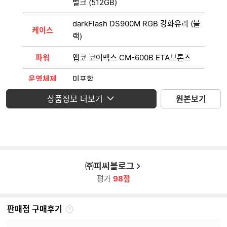
벌크 (512GB)
darkFlash DS900M RGB 강화유리 (블
케이스
랙)
파워
앱코 코어맥스 CM-600B ETA브론즈
운영체제
미포함
상품정보 더보기
원본보기
모니터
미포함
㈜피씨블로그
평가
98점
판매점 구매후기
판
매