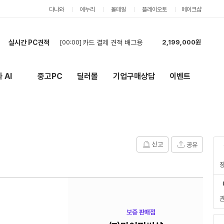
다나와
에누리
몰테일
플레이오토
메이크샵
[00:00]
카드 결제 견적 배그용
2,199,000원
실시간 PC견적
[23:08]
호환성 검사 및 선정리 이쁘게 해주시면 감사드리겠습니다
4,950,000원
[23:01]
cpu
534,000원
[22:55]
현금가 견적요청합니다.
4,521,000원
 AI
중고PC
딜러몰
기업구매상담
이벤트
New
외부 링크
[22:49]
게이밍 PC (24개월 무이자 요청)
2,285,000원
[22:40]
견적 확인해주세용
2,398,000원
[22:30]
최저가 찾아봅니다
756,000원
[21:58]
호환성 체크 및 견적 부탁드립니다.
1,147,000원
[21:51]
각 제품마다 저렴한 색상으로 맞춰주시고 24개월 무이자할부 되시는분 꼼꼼하게 검수해주실분 해주세
4,456,000원
신고
공유
[21:49]
편집디자이너 컴퓨터 견적 요청
1,784,000원
[00:00]
카드 결제 견적 배그용
2,199,000원
보증 판매점