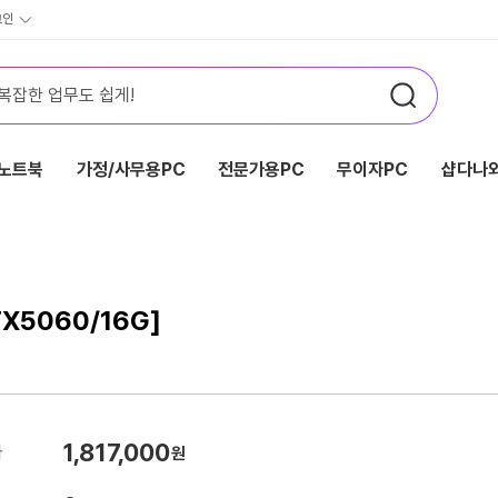
그인
노트북
가정/사무용PC
전문가용PC
무이자PC
샵다나와
X5060/16G]
1,817,000
가
원