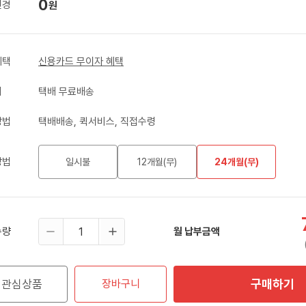
0
변경
원
혜택
신용카드 무이자 혜택
비
택배 무료배송
방법
택배배송, 퀵서비스, 직접수령
방법
일시불
12개월(무)
24개월(무)
수량
월 납부금액
구매하기
관심상품
장바구니