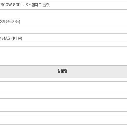
 600W 80PLUS스탠다드 플랫
(추가선택가능)
장AS (1대분)
상품명