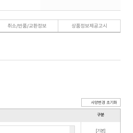
취소/반품/교환정보
상품정보제공고시
사양변경 초기화
구분
[기본]