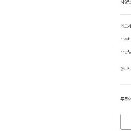
사양
카드
배송
배송
할부
주문