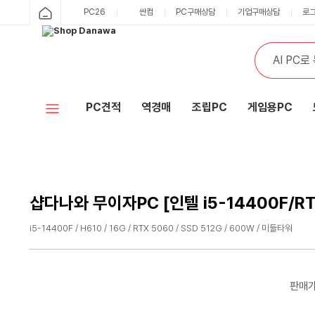
샵
PC26
싼컴
PC구매상담
기업구매상담
로
카
다
테
통
검
고
합
색
나
리
검
색
와
PC견적
역경매
조립PC
게임용PC
홈
샵다나와 무이자PC [인텔 i5-14400F/RT
i5-14400F / H610 / 16G / RTX 5060 / SSD 512G / 600W / 미들타워
수
수
량
량
감
증
판매
소
가