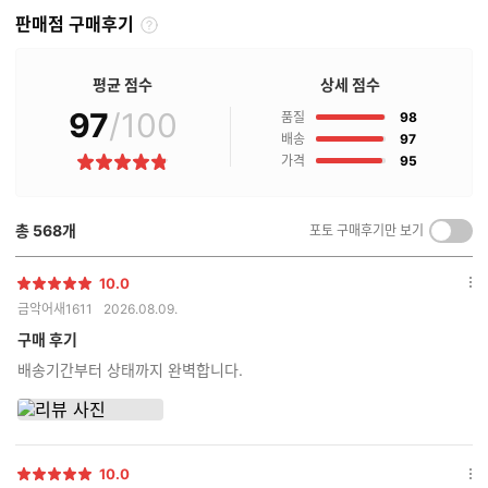
판매점 구매후기
판
매
점
평균 점수
상세 점수
구
97
/100
점
매
품질
98
후
점
배송
97
기
점
가격
95
별
란?
점
총
568
개
포토 구매후기만 보기
켜
기/
끄
10.0
별
옵
기
금악어새1611
2026.08.09.
점
션
더
구매 후기
보
배송기간부터 상태까지 완벽합니다.
기
10.0
별
옵