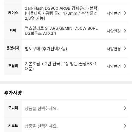
darkFlash DS900 ARGB 강화유리 (블랙)
케이스
[미들타워 / 공랭 쿨러 170mm / 수냉 쿨러
사양변경
2,3열 가능]
맥스엘리트 STARS GEMINI 750W 80PL
파워
사양변경
US브론즈 ATX3.1
운영체제
별도구매 (추가선택가능)
사양변경
기본조립 + 2년 전국 무상 방문 출장AS (1
조립비
사양변경
대분)
추가사양
모니터
상품을 선택하세요.
키보드
상품을 선택하세요.