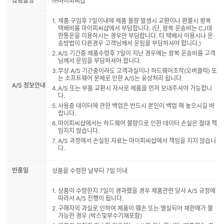
쇼핑몰명
㈜마이피씨샵
제품 구입후 7일이내에 제품 불량 발생시 교환이나 환불시 왕복
택배비를 마이피씨샵에서 부담합니다. (단, 왕복 운송비는 CJ대
한통운을 이용하시는 경우만 부담합니다. 타 택배사 이용시나 운
송방법이 다른경우 고객님께서 운임을 부담하셔야 합니다.)
A/S 기간중 제품수령후 7일이 지난 경우에는 왕복 운송비를 고객
님께서 운임을 부담하셔야 합니다.
무상 A/S 기간중이라도 고객과실이나 하드웨어조작(오버클럭) 또
는 소프트웨어 문제로 인한 A/S는 유상처리 됩니다.
A/S 정보안내
A/S 또는 부품 교환시 자사로 제품을 먼저 보내주셔야 가능합니
다.
사용중 데이터에 관한 백업은 반드시 본인이 백업 해 놓으시길 바
랍니다.
마이피씨샵에서는 하드웨어 불량으로 인한 데이터 손실은 절대 책
임지지 않습니다.
A/S 과정에서 손실된 자료는 마이피씨샵에서 책임을 지지 않습니
다.
반품일
상품을 수령한 날부터 7일 이내
상품이 수령한지 7일이 경과했을 경우 제품관련 당사 A/S 규정에
따라서 A/S 진행이 됩니다.
구매자의 과실로 인하여 제품이 훼손 또는 멸실되어 재판매가 불
가능한 경우 (박스및부수기재포함)