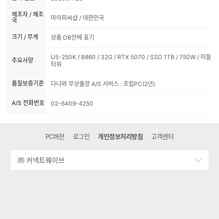
제조자 / 제조
마이피씨샵 / 대한민국
국
크기 / 무게
상품 DB안에 표기
U5-250K / B860 / 32G / RTX 5070 / SSD 1TB / 750W / 미들
주요사양
타워
품질보증기준
다나와 무상출장 A/S 서비스 : 조립PC(2년)
A/S 전화번호
02-6409-4250
PC버전
로그인
개인정보처리방침
고객센터
㈜ 커넥트웨이브
세
부
정
보
열
기