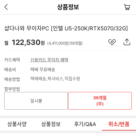
이
장
상품정보
전
바
페
구
이
니
샵다나와 무이자PC [인텔 U5-250K/RTX5070/32G]
지
가
관
상
122,530
기
월
원
(4,411,000원/36개월)
심
품
상
S
품
N
카드혜택
신용카드 무이자 혜택
S
배송비
택배 무료배송
공
유
택배배송
퀵서비스
직접수령
배송방법
하
기
할부방법
36개월
일시불
(무)
상품사양
상품정보
후기/Q&A
취소/반품