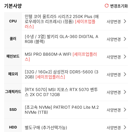
기본사양
변경초기화
인텔 코어 울트라5 시리즈2 250K Plus (애
CPU
로우레이크 리프레시) (정품)
[세이프업플
사양변경
러스]
[수냉 / 3열] 발키리 GLA-360 DIGITAL A
쿨러
사양변경
RGB (블랙)
MSI PRO B860M-A WIFI
[세이프업플러
메인보드
사양변경
스]
[32G / 16Gx2] 삼성전자 DDR5-5600 (3
메모리
사양변경
2GB)
[세이프업플러스]
[RTX 5070] MSI 지포스 RTX 5070 벤투
그래픽카드
사양변경
스 2X OC D7 12GB
[초고속 NVMe] PATRIOT P400 Lite M.2
SSD
사양변경
NVMe (1TB)
HDD
별도구매 (추가선택가능)
사양변경