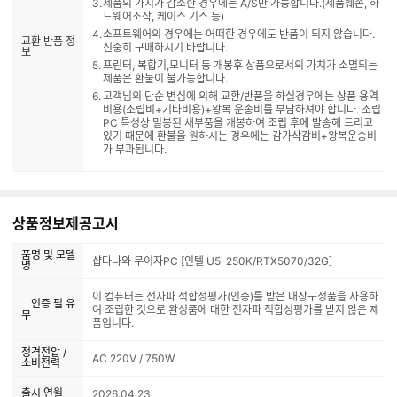
제품의 가치가 감소한 경우에는 A/S만 가능합니다.(제품훼손, 하
드웨어조작, 케이스 기스 등)
소프트웨어의 경우에는 어떠한 경우에도 반품이 되지 않습니다.
교환 반품 정
신중히 구매하시기 바랍니다.
보
프린터, 복합기,모니터 등 개봉후 상품으로서의 가치가 소멸되는
제품은 환불이 불가능합니다.
고객님의 단순 변심에 의해 교환/반품을 하실경우에는 상품 용역
비용(조립비+기타비용)+왕복 운송비를 부담하셔야 합니다. 조립
PC 특성상 밀봉된 새부품을 개봉하여 조립 후에 발송해 드리고
있기 때문에 환불을 원하시는 경우에는 감가삭감비+왕복운송비
가 부과됩니다.
상품정보제공고시
품명 및 모델
샵다나와 무이자PC [인텔 U5-250K/RTX5070/32G]
명
이 컴퓨터는 전자파 적합성평가(인증)를 받은 내장구성품을 사용하
인증 필 유
여 조립한 것으로 완성품에 대한 전자파 적합성평가를 받지 않은 제
무
품입니다.
정격전압 /
AC 220V / 750W
소비전력
출시 연월
2026.04.23