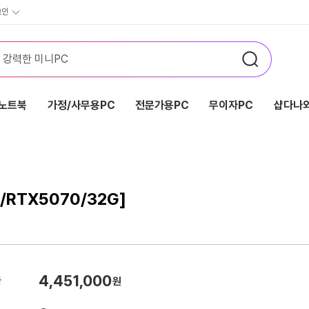
그인
노트북
가정/사무용PC
전문가용PC
무이자PC
샵다나와
/RTX5070/32G]
4,451,000
가
원