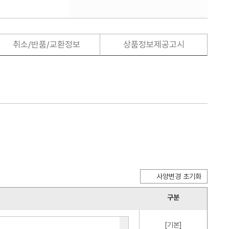
취소/반품/교환정보
상품정보제공고시
사양변경 초기화
구분
[기본]