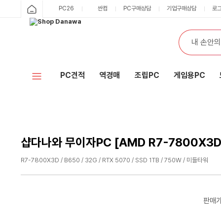
샵
PC26
싼컴
PC구매상담
기업구매상담
로
카
다
테
통
검
고
합
색
나
리
검
색
와
PC견적
역경매
조립PC
게임용PC
홈
샵다나와 무이자PC [AMD R7-7800X3D
R7-7800X3D / B650 / 32G / RTX 5070 / SSD 1TB / 750W / 미들타워
수
수
량
량
감
증
판매
소
가