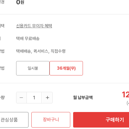
0
변경
원
혜택
신용카드 무이자 혜택
비
택배 무료배송
방법
택배배송, 퀵서비스, 직접수령
방법
일시불
36개월(무)
1
수량
월 납부금액
(
구매하기
관심상품
장바구니