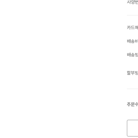
사양
카드
배송
배송
할부
주문