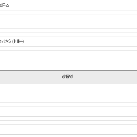
A브론즈
장AS (1대분)
상품명