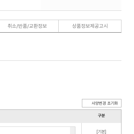
취소/반품/교환정보
상품정보제공고시
사양변경 초기화
구분
[기본]