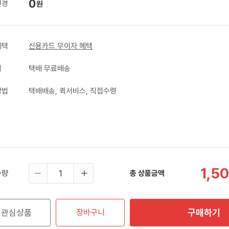
0
변경
원
혜택
신용카드 무이자 혜택
비
택배 무료배송
방법
택배배송, 퀵서비스, 직접수령
1,5
수량
총 상품금액
구매하기
관심상품
장바구니