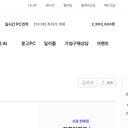
다나와
에누리
몰테일
플레이오토
메이크샵
실시간 PC견적
[10:39]
최저가 의뢰
2,993,000원
[10:38]
견적
1,278,000원
[10:35]
견적 부탁드려요
6,034,000원
 AI
중고PC
딜러몰
기업구매상담
이벤트
New
외부 링크
[10:07]
견적 다시 문의 (현금)
2,126,000원
[10:02]
최저가 현금!
3,538,000원
[09:45]
견적문의
1,926,000원
[09:44]
백업서버용 PC 견적
5,323,000원
[09:31]
빠른 견적 부탁드립니다!!(현금)
2,126,000원
신고
공유
[09:27]
빠른 견적 부탁드립니다!!(현금)
2,219,000원
[08:07]
견적 요청. 오버클럭까지 필수 요청 드립니다.
8,515,000원
보증 판매점