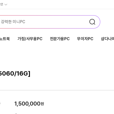
그인
노트북
가정/사무용PC
전문가용PC
무이자PC
샵다나와
060/16G]
1,500,000
가
원