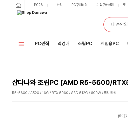
샵
PC26
싼컴
PC구매상담
기업구매상담
로
카
다
테
통
검
고
합
색
나
리
검
색
와
PC견적
역경매
조립PC
게임용PC
홈
샵다나와 조립PC [AMD R5-5600/RTX5
R5-5600 / A520 / 16G / RTX 5060 / SSD 512G / 600W / 미니타워
수
수
량
량
감
증
판매
소
가