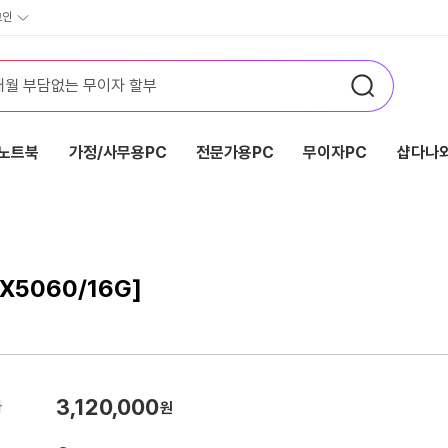
그인
노트북
가정/사무용PC
전문가용PC
무이자PC
샵다나와
X5060/16G]
3,120,000
가
원