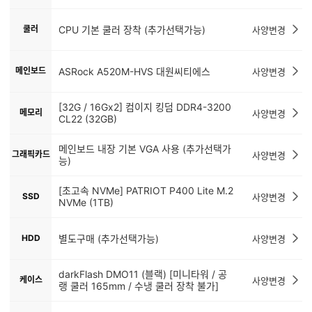
쿨러
CPU 기본 쿨러 장착 (추가선택가능)
사양변경
메인보드
ASRock A520M-HVS 대원씨티에스
사양변경
[32G / 16Gx2] 컴이지 킹덤 DDR4-3200
메모리
사양변경
CL22 (32GB)
메인보드 내장 기본 VGA 사용 (추가선택가
그래픽카드
사양변경
능)
[초고속 NVMe] PATRIOT P400 Lite M.2
SSD
사양변경
NVMe (1TB)
HDD
별도구매 (추가선택가능)
사양변경
darkFlash DMO11 (블랙) [미니타워 / 공
케이스
사양변경
랭 쿨러 165mm / 수냉 쿨러 장착 불가]