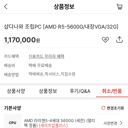
이
장
상품정보
전
바
페
구
이
니
샵다나와 조립PC [AMD R5-5600G/내장VGA/32G]
지
가
관
상
1,170,000
기
원
심
품
상
S
품
N
카드혜택
신용카드 무이자 혜택
S
배송비
택배 무료배송
공
유
택배배송
퀵서비스
직접수령
배송방법
하
기
상품사양
상품정보
후기/Q&A
취소/반품
기본사양
변경초기화
AMD 라이젠5-4세대 5600G (세잔) (멀티
CPU
사양변경
팩 정품)
[세이프업플러스]