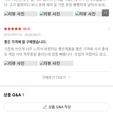
기
다. 고가 품목이다 보니 본체 에어 및 기본 포장 빵빵하게 넣어서 보내주
고 정품 박스도 다 같이 동봉해서 보내주고 무엇보다 제가 까먹고 조립
+1
리
비 포함 안하고 신청했는데 먼저 전화해서 조립 신청 안했는데 신청 안
뷰
하신거 맞냐로 확인 전화도 먼저 해주시고 친절하기까지 하시네요 괜히
이
평점 높은 곳이 아닌거 같습니다. 타지역 분들도 충분히 믿고 시킬 수 있
10.0
미
별
다는 생각이 드네요
옵
눈오소리1714
2026.08.01.
지
점
션
추
더
좋은 가격에 잘 구매했습니다.
가
보
기존에 쓰던게 너무 느려서 바꿨어요 좋은제품을 좋은 가격에 사서 좋네
기
갯
요 게임 거의 하루종일 돌리는데 엄청 빠릅니다. 조립이 어렵지도 않고
수
금방했어요
구매후기 더보기
상품 Q&A
1
상품 Q&A 작성