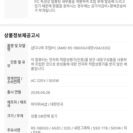
PC 특성상 밀봉된 새부품을 개봉하여 조립 후에 발송해 드리고
있기 때문에 환불을 원하시는 경우에는 감가삭감비+왕복운송비
가 부과됩니다.
상품정보제공고시
품명 및 모델
샵다나와 조립PC [AMD R5-5600G/내장VGA/32G]
명
이 컴퓨터는 전자파 적합성평가(인증)를 받은 내장구성품을 사용하
인증 필 유
여 조립한 것으로 완성품에 대한 전자파 적합성평가를 받지 않은 제
무
품입니다.
정격전압 /
AC 220V / 500W
소비전력
출시 연월
2026.06.28
제조자 / 제조
마이피씨샵 / 대한민국
국
크기 / 무게
상품 DB안에 표기
R5-5600G / A520 / 32G / 내장그래픽 / SSD 1TB / 500W / 미
주요사양
니타워