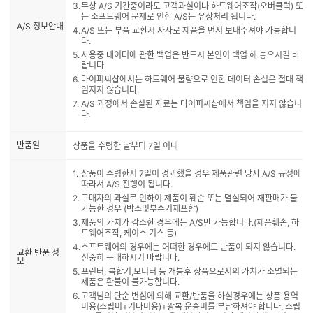
무상 A/S 기간중이라도 고객과실이나 하드웨어조작(오버클럭) 또
는 소프트웨어 문제로 인한 A/S는 유상처리 됩니다.
A/S 정보안내
A/S 또는 부품 교환시 자사로 제품을 먼저 보내주셔야 가능합니
다.
사용중 데이터에 관한 백업은 반드시 본인이 백업 해 놓으시길 바
랍니다.
마이피씨샵에서는 하드웨어 불량으로 인한 데이터 손실은 절대 책
임지지 않습니다.
A/S 과정에서 손실된 자료는 마이피씨샵에서 책임을 지지 않습니
다.
반품일
상품을 수령한 날부터 7일 이내
상품이 수령한지 7일이 경과했을 경우 제품관련 당사 A/S 규정에
따라서 A/S 진행이 됩니다.
구매자의 과실로 인하여 제품이 훼손 또는 멸실되어 재판매가 불
가능한 경우 (박스및부수기재포함)
제품의 가치가 감소한 경우에는 A/S만 가능합니다.(제품훼손, 하
드웨어조작, 케이스 기스 등)
소프트웨어의 경우에는 어떠한 경우에도 반품이 되지 않습니다.
교환 반품 정
신중히 구매하시기 바랍니다.
보
프린터, 복합기,모니터 등 개봉후 상품으로서의 가치가 소멸되는
제품은 환불이 불가능합니다.
고객님의 단순 변심에 의해 교환/반품을 하실경우에는 상품 용역
비용(조립비+기타비용)+왕복 운송비를 부담하셔야 합니다. 조립