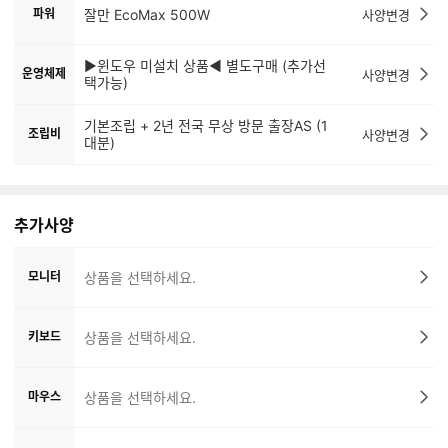
파워
잘만 EcoMax 500W
사양변경
▶윈도우 미설치 상품◀ 별도구매 (추가선
운영체제
사양변경
택가능)
기본조립 + 2년 전국 무상 방문 출장AS (1
조립비
사양변경
대분)
추가사양
모니터
상품을 선택하세요.
키보드
상품을 선택하세요.
마우스
상품을 선택하세요.