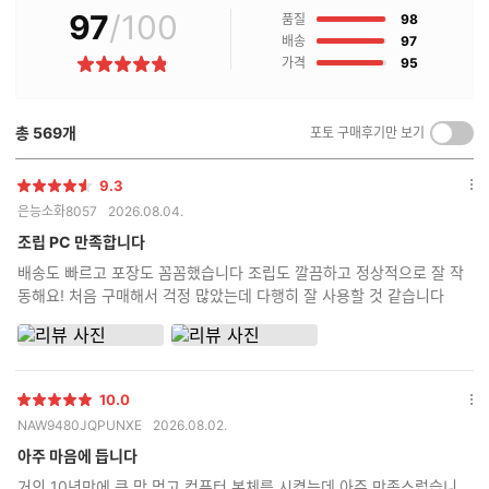
97
/100
점
매
품질
98
후
점
배송
97
기
점
가격
95
별
란?
점
총
569
개
포토 구매후기만 보기
켜
기/
끄
9.3
별
옵
기
은능소화8057
2026.08.04.
점
션
더
조립 PC 만족합니다
보
배송도 빠르고 포장도 꼼꼼했습니다 조립도 깔끔하고 정상적으로 잘 작
기
동해요! 처음 구매해서 걱정 많았는데 다행히 잘 사용할 것 같습니다
10.0
별
옵
NAW9480JQPUNXE
2026.08.02.
점
션
더
아주 마음에 듭니다
보
거의 10년만에 큰 맘 먹고 컴퓨터 본체를 시켰는데 아주 만족스럽습니