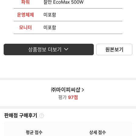
파워
잘만 EcoMax 500W
운영체제
미포함
모니터
미포함
상품정보 더보기
원본보기
㈜마이피씨샵
평가
97점
판매점 구매후기
판
매
점
평균 점수
상세 점수
구