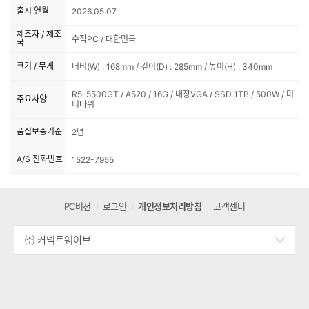
출시 연월
2026.05.07
제조자 / 제조
수작PC / 대한민국
국
크기 / 무게
너비(W) : 168mm / 깊이(D) : 285mm / 높이(H) : 340mm
R5-5500GT / A520 / 16G / 내장VGA / SSD 1TB / 500W / 미
주요사양
니타워
품질보증기준
2년
A/S 전화번호
1522-7955
PC버전
로그인
개인정보처리방침
고객센터
㈜ 커넥트웨이브
세
부
정
보
열