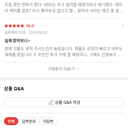
보
조립 확인 전화가 왔다. HDD는 추가 설치할 예정이라고 얘기했다. 데이
기
터 케이블 없죠? 라고 물어보심 없다고 함... 알아서 사라는 얘긴 줄 알았
다. 도착 후 개봉해 보니 데이터 케이블이 두 개가 꼽혀 있었다. 대감동
10.0
별
옵
숲족제비7056
2026.08.03.
점
션
더
실제 받아보니~
보
원래 선물도 넣어 주시는건지 놀랐습니다. 제품도 상당히 빠르고 내부도
기
새제품 같습니다 ㅎ 조만간 추가 구매 할 예정이니, 그때도 신경써서 보
내주세요~^^
구매후기 더보기
상품 Q&A
상품 Q&A 작성
전체
답변완료
미답변