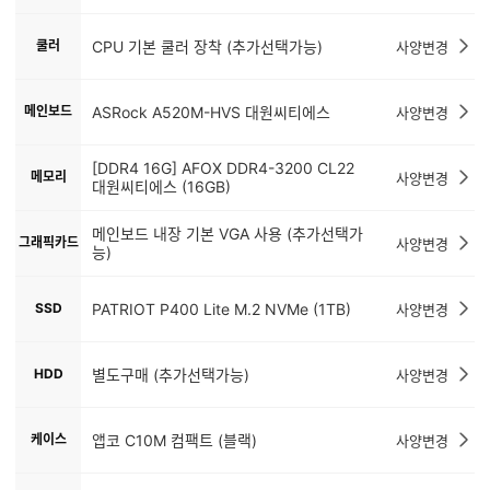
쿨러
CPU 기본 쿨러 장착 (추가선택가능)
사양변경
메인보드
ASRock A520M-HVS 대원씨티에스
사양변경
[DDR4 16G] AFOX DDR4-3200 CL22
메모리
사양변경
대원씨티에스 (16GB)
메인보드 내장 기본 VGA 사용 (추가선택가
그래픽카드
사양변경
능)
SSD
PATRIOT P400 Lite M.2 NVMe (1TB)
사양변경
HDD
별도구매 (추가선택가능)
사양변경
케이스
앱코 C10M 컴팩트 (블랙)
사양변경