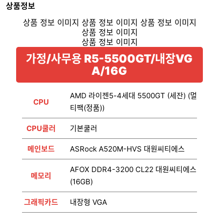
상품정보
가정/사무용 R5-5500GT/내장VG
A/16G
AMD 라이젠5-4세대 5500GT (세잔) (멀
CPU
티팩(정품))
CPU쿨러
기본쿨러
메인보드
ASRock A520M-HVS 대원씨티에스
AFOX DDR4-3200 CL22 대원씨티에스
메모리
(16GB)
그래픽카드
내장형 VGA