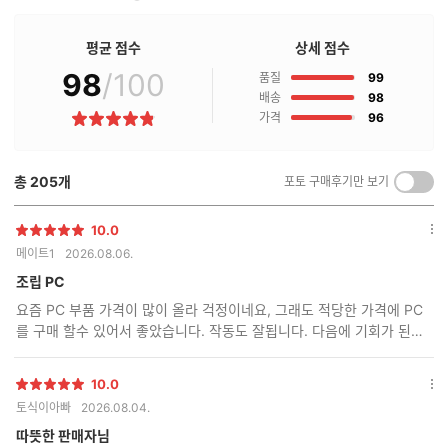
판
매
점
평균 점수
상세 점수
구
98
/100
점
매
품질
99
후
점
배송
98
기
점
가격
96
별
란?
점
총
205
개
포토 구매후기만 보기
켜
기/
끄
10.0
별
옵
기
메이트1
2026.08.06.
점
션
더
조립 PC
보
요즘 PC 부품 가격이 많이 올라 걱정이네요, 그래도 적당한 가격에 PC
기
를 구매 할수 있어서 좋았습니다. 작동도 잘됩니다. 다음에 기회가 된다
면 또 구매 할께요.
10.0
별
옵
토식이아빠
2026.08.04.
점
션
더
따뜻한 판매자님