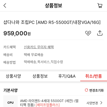
이
장
상품정보
전
바
페
구
이
니
샵다나와 조립PC [AMD R5-5500GT/내장VGA/16G]
지
가
관
상
959,000
기
원
심
품
상
S
품
N
카드혜택
신용카드 무이자 혜택
S
배송비
택배 무료배송
공
유
택배배송
퀵서비스
직접수령
배송방법
하
기
상품사양
상품정보
후기/Q&A
취소/반품
기본사양
변경초기화
AMD 라이젠5-4세대 5500GT (세잔) (멀
CPU
사양변경
티팩 정품)
[세이프업플러스]