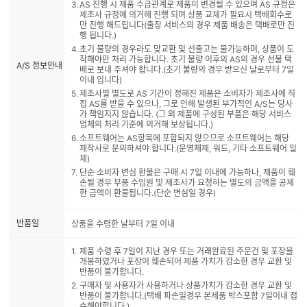
AS 진행 시 제품 수급관계로 제품이 변경될 수 있으며 AS 규정은
제조사 규정에 의거해 진행 되며 상품 교체가 필요시 택배회수로
만 진행 해드립니다(출장 서비스의 경우 제품 배송은 택배로만 진
행 됩니다.)
초기 불량의 경우라도 맞교환 및 선출고는 불가능하며, 상품이 도
착해야만 처리 가능합니다. 초기 불량 이후의 AS의 경우 선불 택
A/S 정보안내
배로 보내 주셔야 합니다.(초기 불량의 경우 받으신 날로부터 7일
이내 입니다)
제조사별 별도로 AS 기간이 정해진 제품은 소비자가 제조사에 직
접 AS를 받을 수 있으나, 그로 인해 발생된 부가적인 A/S는 당사
가 책임지지 않습니다. (그 외 제품에 구성된 부품은 해당 서비스
업체의 처리 기준에 의거해 보상됩니다.)
소프트웨어는 AS항목에 포함되지 않으므로 소프트웨어는 해당
제작사로 문의하셔야 합니다.(운영체제, 워드, 기타 소프트웨어 일
체)
단순 소비자 변심 환불은 구매 시 7일 이내에 가능하나, 제품이 훼
손될 경우 부품 수입원 및 제조사가 요청하는 별도의 금액을 공제
한 금액이 환불됩니다.(단순 변심일 경우)
반품일
상품을 수령한 날부터 7일 이내
제품 수령 후 7일이 지난 경우 또는 거래완료된 주문건 및 포장을
개봉하였거나 포장이 훼손되어 제품 가치가 감소한 경우 교환 및
반품이 불가합니다.
구매자 및 사용자가 사용하거나 상품가치가 감소한 경우 교환 및
반품이 불가합니다.(택배 파손일경우 본제품 박스포함 7일이내 접
수해야합니다.)