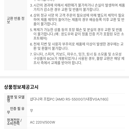
시간의 경과에 의해서 재판매가 불가하거나 손실이 발생하여 제품
가치가 감소한 경우 교환 및 반품이 불가합니다.
상위 정규 사양 외 고객 주문의 필요성에 의해 별도의 제작이 필요
교환 반품 정
하여 제품 제작이 들어가는 제품의 경우 배송등록 이후 교환 및 반
보
품이 불가합니다.
복제가 가능한 상품 등의 포장 훼손 및 분실의 경우 교환 및 반품
이 불가합니다.(예 : 윈도우와 같이 정품 인증 키가 포함된 모든 소
프트웨어)
천재 지변 및 사용자 부주의로 제품에 이상이 발생한 경우에는 교
환 및 환불이 불가합니다.
모니터, 스피커, 키보드, 마우스, 잉크, 토너 등 소모품 및 소모성
구성품의 BOX가 개봉되었거나 사용된 경우, 불량 교환은 해당 제
조사 측에서 교체를 받아야 합니다.
상품정보제공고시
품명 및 모델
샵다나와 조립PC [AMD R5-5500GT/내장VGA/16G]
명
인증 필 유
무
무
정격전압 /
AC 220V/500W
소비전력