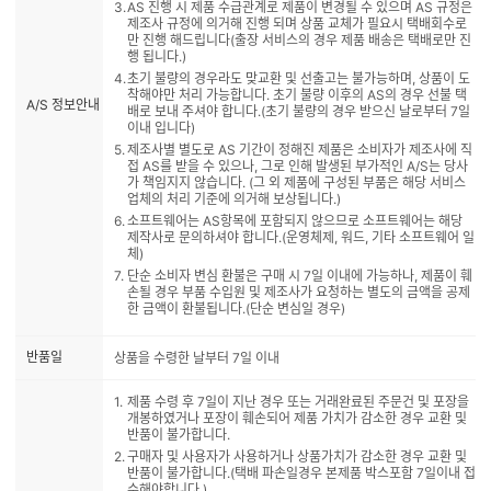
AS 진행 시 제품 수급관계로 제품이 변경될 수 있으며 AS 규정은
제조사 규정에 의거해 진행 되며 상품 교체가 필요시 택배회수로
만 진행 해드립니다(출장 서비스의 경우 제품 배송은 택배로만 진
행 됩니다.)
초기 불량의 경우라도 맞교환 및 선출고는 불가능하며, 상품이 도
착해야만 처리 가능합니다. 초기 불량 이후의 AS의 경우 선불 택
A/S 정보안내
배로 보내 주셔야 합니다.(초기 불량의 경우 받으신 날로부터 7일
이내 입니다)
제조사별 별도로 AS 기간이 정해진 제품은 소비자가 제조사에 직
접 AS를 받을 수 있으나, 그로 인해 발생된 부가적인 A/S는 당사
가 책임지지 않습니다. (그 외 제품에 구성된 부품은 해당 서비스
업체의 처리 기준에 의거해 보상됩니다.)
소프트웨어는 AS항목에 포함되지 않으므로 소프트웨어는 해당
제작사로 문의하셔야 합니다.(운영체제, 워드, 기타 소프트웨어 일
체)
단순 소비자 변심 환불은 구매 시 7일 이내에 가능하나, 제품이 훼
손될 경우 부품 수입원 및 제조사가 요청하는 별도의 금액을 공제
한 금액이 환불됩니다.(단순 변심일 경우)
반품일
상품을 수령한 날부터 7일 이내
제품 수령 후 7일이 지난 경우 또는 거래완료된 주문건 및 포장을
개봉하였거나 포장이 훼손되어 제품 가치가 감소한 경우 교환 및
반품이 불가합니다.
구매자 및 사용자가 사용하거나 상품가치가 감소한 경우 교환 및
반품이 불가합니다.(택배 파손일경우 본제품 박스포함 7일이내 접
수해야합니다.)