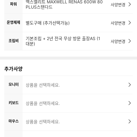
맥스엘리트 MAXWELL RENAS 600W 80
파워
사양변경
PLUS스탠다드
운영체제
별도구매 (추가선택가능)
사양변경
기본조립 + 2년 전국 무상 방문 출장AS (1
조립비
사양변경
대분)
추가사양
모니터
상품을 선택하세요.
키보드
상품을 선택하세요.
마우스
상품을 선택하세요.