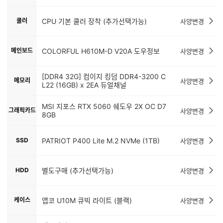
쿨러
CPU 기본 쿨러 장착 (추가선택가능)
사양변경
메인보드
COLORFUL H610M-D V20A 도우정보
사양변경
[DDR4 32G] 컴이지 킹덤 DDR4-3200 C
메모리
사양변경
L22 (16GB) x 2EA 듀얼채널
MSI 지포스 RTX 5060 쉐도우 2X OC D7
그래픽카드
사양변경
8GB
SSD
PATRIOT P400 Lite M.2 NVMe (1TB)
사양변경
HDD
별도구매 (추가선택가능)
사양변경
케이스
앱코 U10M 큐빅 라이트 (블랙)
사양변경