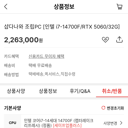
이
장
상품정보
전
바
페
구
이
니
샵다나와 조립PC [인텔 i7-14700F/RTX 5060/32G]
지
가
관
상
2,263,000
기
원
심
품
상
S
품
N
카드혜택
신용카드 무이자 혜택
S
배송비
택배 무료배송
공
유
택배배송
퀵서비스
직접수령
배송방법
하
기
상품사양
상품정보
후기/Q&A
취소/반품
기본사양
변경초기화
인텔 코어i7-14세대 14700F (랩터레이크
CPU
사양변경
리프레시) (정품)
[세이프업플러스]