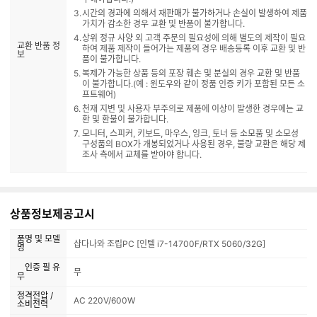
시간의 경과에 의해서 재판매가 불가하거나 손실이 발생하여 제품
가치가 감소한 경우 교환 및 반품이 불가합니다.
상위 정규 사양 외 고객 주문의 필요성에 의해 별도의 제작이 필요
교환 반품 정
하여 제품 제작이 들어가는 제품의 경우 배송등록 이후 교환 및 반
보
품이 불가합니다.
복제가 가능한 상품 등의 포장 훼손 및 분실의 경우 교환 및 반품
이 불가합니다.(예 : 윈도우와 같이 정품 인증 키가 포함된 모든 소
프트웨어)
천재 지변 및 사용자 부주의로 제품에 이상이 발생한 경우에는 교
환 및 환불이 불가합니다.
모니터, 스피커, 키보드, 마우스, 잉크, 토너 등 소모품 및 소모성
구성품의 BOX가 개봉되었거나 사용된 경우, 불량 교환은 해당 제
조사 측에서 교체를 받아야 합니다.
상품정보제공고시
품명 및 모델
샵다나와 조립PC [인텔 i7-14700F/RTX 5060/32G]
명
인증 필 유
무
무
정격전압 /
AC 220V/600W
소비전력