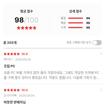
판
매
점
평균 점수
상세 점수
구
98
/100
점
매
품질
99
후
점
배송
98
기
점
가격
96
별
란?
점
총
205
개
포토 구매후기만 보기
켜
기/
끄
10.0
별
옵
기
메이트1
2026.08.06.
점
션
더
조립 PC
보
요즘 PC 부품 가격이 많이 올라 걱정이네요, 그래도 적당한 가격에 PC
기
를 구매 할수 있어서 좋았습니다. 작동도 잘됩니다. 다음에 기회가 된다
면 또 구매 할께요.
10.0
별
옵
토식이아빠
2026.08.04.
점
션
더
따뜻한 판매자님