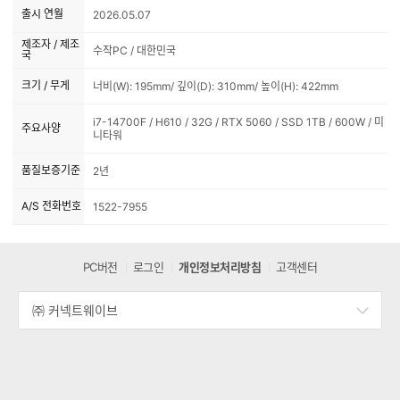
출시 연월
2026.05.07
제조자 / 제조
수작PC / 대한민국
국
크기 / 무게
너비(W): 195mm/ 깊이(D): 310mm/ 높이(H): 422mm
i7-14700F / H610 / 32G / RTX 5060 / SSD 1TB / 600W / 미
주요사양
니타워
품질보증기준
2년
A/S 전화번호
1522-7955
PC버전
로그인
개인정보처리방침
고객센터
㈜ 커넥트웨이브
세
부
정
보
열