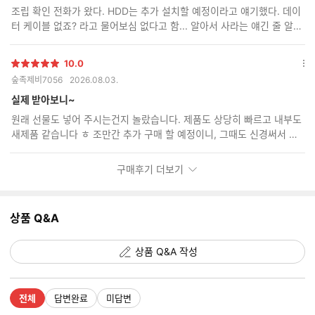
보
조립 확인 전화가 왔다. HDD는 추가 설치할 예정이라고 얘기했다. 데이
기
터 케이블 없죠? 라고 물어보심 없다고 함... 알아서 사라는 얘긴 줄 알았
다. 도착 후 개봉해 보니 데이터 케이블이 두 개가 꼽혀 있었다. 대감동
10.0
별
옵
숲족제비7056
2026.08.03.
점
션
더
실제 받아보니~
보
원래 선물도 넣어 주시는건지 놀랐습니다. 제품도 상당히 빠르고 내부도
기
새제품 같습니다 ㅎ 조만간 추가 구매 할 예정이니, 그때도 신경써서 보
내주세요~^^
구매후기 더보기
상품 Q&A
상품 Q&A 작성
전체
답변완료
미답변