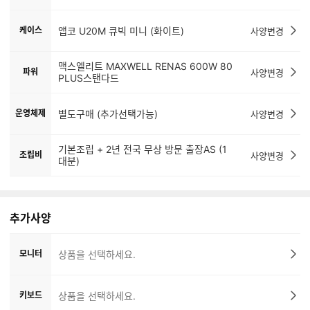
케이스
앱코 U20M 큐빅 미니 (화이트)
사양변경
맥스엘리트 MAXWELL RENAS 600W 80
파워
사양변경
PLUS스탠다드
운영체제
별도구매 (추가선택가능)
사양변경
기본조립 + 2년 전국 무상 방문 출장AS (1
조립비
사양변경
대분)
추가사양
모니터
상품을 선택하세요.
키보드
상품을 선택하세요.