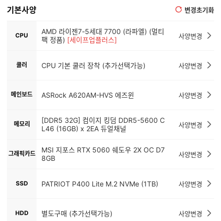
기본사양
변경초기화
AMD 라이젠7-5세대 7700 (라파엘) (멀티
CPU
사양변경
팩 정품)
[세이프업플러스]
쿨러
CPU 기본 쿨러 장착 (추가선택가능)
사양변경
메인보드
ASRock A620AM-HVS 에즈윈
사양변경
[DDR5 32G] 컴이지 킹덤 DDR5-5600 C
메모리
사양변경
L46 (16GB) x 2EA 듀얼채널
MSI 지포스 RTX 5060 쉐도우 2X OC D7
그래픽카드
사양변경
8GB
SSD
PATRIOT P400 Lite M.2 NVMe (1TB)
사양변경
HDD
별도구매 (추가선택가능)
사양변경