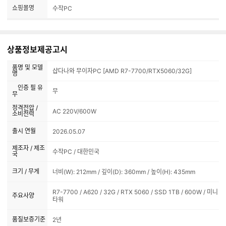
쇼핑몰명
수작PC
상품정보제공고시
품명 및 모델
샵다나와 무이자PC [AMD R7-7700/RTX5060/32G]
명
인증 필 유
무
무
정격전압 /
AC 220V/600W
소비전력
출시 연월
2026.05.07
제조자 / 제조
수작PC / 대한민국
국
크기 / 무게
너비(W): 212mm / 깊이(D): 360mm / 높이(H): 435mm
R7-7700 / A620 / 32G / RTX 5060 / SSD 1TB / 600W / 미니
주요사양
타워
품질보증기준
2년