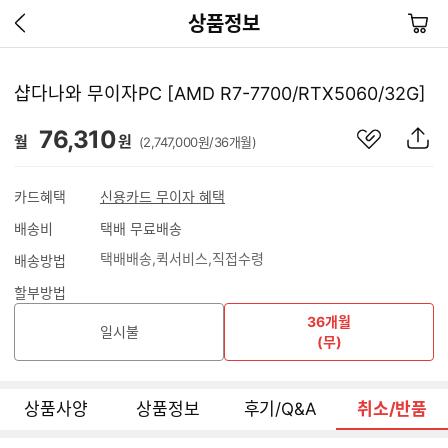
이
장
상품정보
전
바
페
구
이
니
샵다나와 무이자PC [AMD R7-7700/RTX5060/32G]
지
가
관
상
76,310
기
월
원
(2,747,000원/36개월)
심
품
상
S
품
N
카드혜택
신용카드 무이자 혜택
S
배송비
택배 무료배송
공
유
택배배송
퀵서비스
직접수령
배송방법
하
기
할부방법
36개월
일시불
(무)
상품사양
상품정보
후기/Q&A
취소/반품