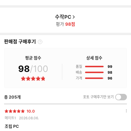
수작PC
평가
98점
판매점 구매후기
판
매
점
평균 점수
상세 점수
구
98
/100
점
매
품질
99
후
점
배송
98
기
점
가격
96
별
란?
점
총
205
개
포토 구매후기만 보기
켜
기/
끄
10.0
별
옵
기
메이트1
2026.08.06.
점
션
더
조립 PC
보