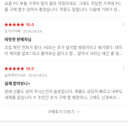
요즘 PC 부품 가격이 많이 올라 걱정이네요, 그래도 적당한 가격에 PC
기
를 구매 할수 있어서 좋았습니다. 작동도 잘됩니다. 다음에 기회가 된다
면 또 구매 할께요.
10.0
별
옵
토식이아빠
2026.08.04.
점
션
더
따뜻한 판매자님
보
조립 확인 전화가 왔다. HDD는 추가 설치할 예정이라고 얘기했다. 데이
기
터 케이블 없죠? 라고 물어보심 없다고 함... 알아서 사라는 얘긴 줄 알았
다. 도착 후 개봉해 보니 데이터 케이블이 두 개가 꼽혀 있었다. 대감동
10.0
별
옵
숲족제비7056
2026.08.03.
점
션
더
실제 받아보니~
보
원래 선물도 넣어 주시는건지 놀랐습니다. 제품도 상당히 빠르고 내부도
기
새제품 같습니다 ㅎ 조만간 추가 구매 할 예정이니, 그때도 신경써서 보
내주세요~^^
구매후기 더보기