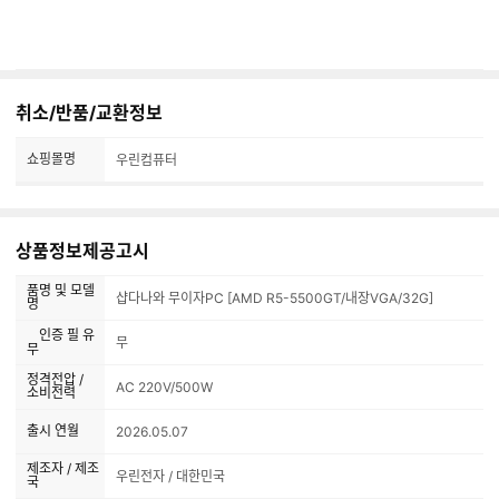
취소/반품/교환정보
쇼핑몰명
우린컴퓨터
상품정보제공고시
품명 및 모델
샵다나와 무이자PC [AMD R5-5500GT/내장VGA/32G]
명
인증 필 유
무
무
정격전압 /
AC 220V/500W
소비전력
출시 연월
2026.05.07
제조자 / 제조
우린전자 / 대한민국
국