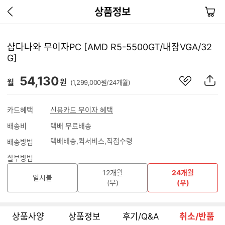
이
장
상품정보
전
바
페
구
이
니
샵다나와 무이자PC [AMD R5-5500GT/내장VGA/32
지
G]
가
기
관
상
54,130
월
원
(1,299,000원/24개월)
심
품
상
S
품
N
카드혜택
신용카드 무이자 혜택
S
배송비
택배 무료배송
공
유
택배배송
퀵서비스
직접수령
배송방법
하
기
할부방법
12개월
24개월
일시불
(무)
(무)
상품사양
상품정보
후기/Q&A
취소/반품