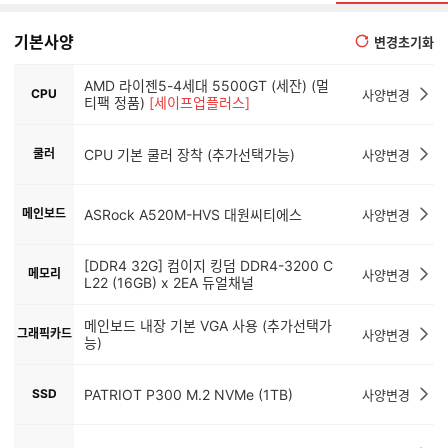
기본사양
변경초기화
AMD 라이젠5-4세대 5500GT (세잔) (멀
CPU
사양변경
티팩 정품)
[세이프업플러스]
쿨러
CPU 기본 쿨러 장착 (추가선택가능)
사양변경
메인보드
ASRock A520M-HVS 대원씨티에스
사양변경
[DDR4 32G] 컴이지 킹덤 DDR4-3200 C
메모리
사양변경
L22 (16GB) x 2EA 듀얼채널
메인보드 내장 기본 VGA 사용 (추가선택가
그래픽카드
사양변경
능)
SSD
PATRIOT P300 M.2 NVMe (1TB)
사양변경