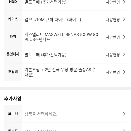
HDD
별도구매 (추가선택가능)
사양변경
케이스
앱코 U10M 큐빅 라이트 (화이트)
사양변경
맥스엘리트 MAXWELL RENAS 500W 80
파워
사양변경
PLUS스탠다드
운영체제
별도구매 (추가선택가능)
사양변경
기본조립 + 2년 전국 무상 방문 출장AS (1
조립비
사양변경
대분)
추가사양
모니터
상품을 선택하세요.