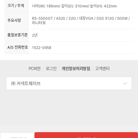
크기 / 무게
너비(W): 195mm/ 깊이(D): 310mm/ 높이(H): 422mm
R5-5500GT / A520 / 32G / 내장VGA / SSD 512G / 500W /
주요사양
미니타워
품질보증기준
2년
A/S 전화번호
1522-0958
PC버전
로그인
개인정보처리방침
고객센터
㈜ 커넥트웨이브
세
부
정
보
열
기