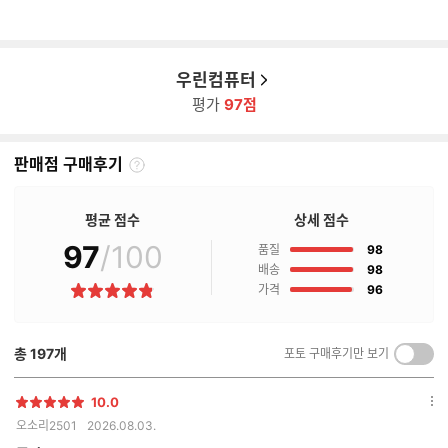
우린컴퓨터
평가
97점
판매점 구매후기
판
매
점
평균 점수
상세 점수
구
97
/100
점
매
품질
98
후
점
배송
98
기
점
가격
96
별
란?
점
총
197
개
포토 구매후기만 보기
켜
기/
끄
10.0
별
옵
기
오소리2501
2026.08.03.
점
션