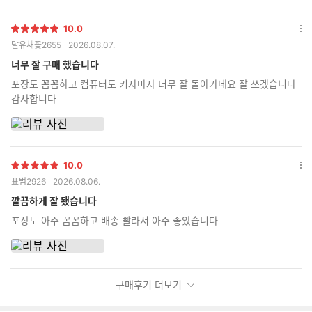
뷰
이
10.0
미
별
옵
달유채꽃2655
2026.08.07.
지
점
션
추
더
너무 잘 구매 했습니다
가
보
포장도 꼼꼼하고 컴퓨터도 키자마자 너무 잘 돌아가네요 잘 쓰겠습니다
기
갯
감사합니다
수
10.0
별
옵
표범2926
2026.08.06.
점
션
더
깔끔하게 잘 됐습니다
보
포장도 아주 꼼꼼하고 배송 빨라서 아주 좋았습니다
기
구매후기 더보기