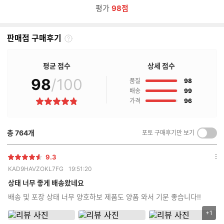
평가
98점
판매점 구매후기
판
매
점
평균 점수
상세 점수
구
98
/100
점
매
품질
98
후
점
배송
99
기
점
가격
96
별
란?
점
총
764
개
포토 구매후기만 보기
켜
기/
끄
9.3
별
옵
기
KAD9HAVZOKL7FG
19:51:20
점
션
더
상태 너무 좋게 배송왔네요
보
배송 및 포장 상태 너무 양호하보 제품도 양품 와서 기분 좋습니다!!
기
+1
리