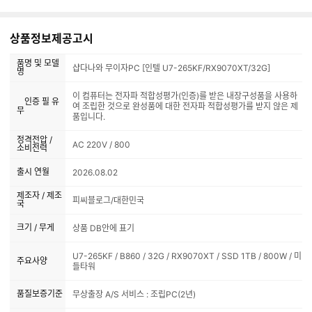
상품정보제공고시
품명 및 모델
샵다나와 무이자PC [인텔 U7-265KF/RX9070XT/32G]
명
이 컴퓨터는 전자파 적합성평가(인증)를 받은 내장구성품을 사용하
인증 필 유
여 조립한 것으로 완성품에 대한 전자파 적합성평가를 받지 않은 제
무
품입니다.
정격전압 /
AC 220V / 800
소비전력
출시 연월
2026.08.02
제조자 / 제조
피씨블로그/대한민국
국
크기 / 무게
상품 DB안에 표기
U7-265KF / B860 / 32G / RX9070XT / SSD 1TB / 800W / 미
주요사양
들타워
품질보증기준
무상출장 A/S 서비스 : 조립PC(2년)