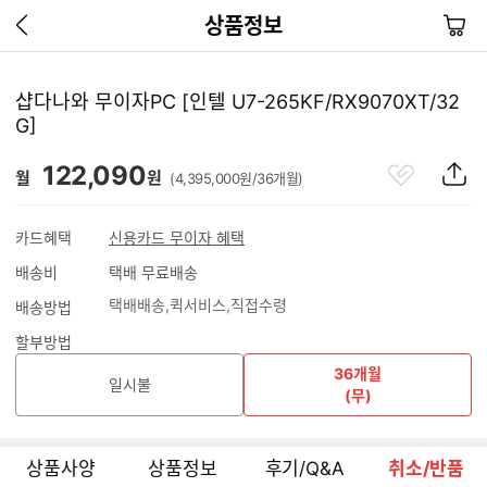
이
장
상품정보
전
바
페
구
이
니
샵다나와 무이자PC [인텔 U7-265KF/RX9070XT/32
지
G]
가
기
관
상
122,090
월
원
(4,395,000원/36개월)
심
품
상
S
품
N
카드혜택
신용카드 무이자 혜택
S
배송비
택배 무료배송
공
유
택배배송
퀵서비스
직접수령
배송방법
하
기
할부방법
36개월
일시불
(무)
상품사양
상품정보
후기/Q&A
취소/반품