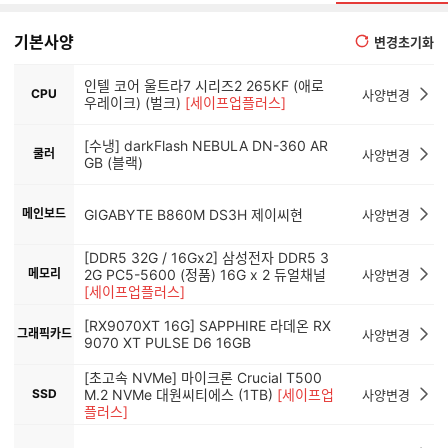
기본사양
변경초기화
인텔 코어 울트라7 시리즈2 265KF (애로
CPU
사양변경
우레이크) (벌크)
[세이프업플러스]
[수냉] darkFlash NEBULA DN-360 AR
쿨러
사양변경
GB (블랙)
메인보드
GIGABYTE B860M DS3H 제이씨현
사양변경
[DDR5 32G / 16Gx2] 삼성전자 DDR5 3
메모리
2G PC5-5600 (정품) 16G x 2 듀얼채널
사양변경
[세이프업플러스]
[RX9070XT 16G] SAPPHIRE 라데온 RX
그래픽카드
사양변경
9070 XT PULSE D6 16GB
[초고속 NVMe] 마이크론 Crucial T500
SSD
M.2 NVMe 대원씨티에스 (1TB)
[세이프업
사양변경
플러스]