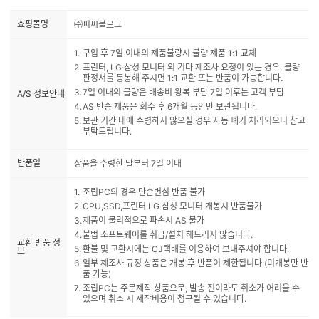
쇼핑몰명
㈜피씨블로그
구입 후 7일 이내의 제품불량시 불량 제품 1:1 교체
프린터, LG·삼성 모니터 외 기타 제조사 요청이 있는 경우, 불량
판정서를 동봉해 주시면 1:1 교환 또는 반품이 가능합니다.
7일 이내의 불량은 배송비 왕복 부담 7일 이후는 고객 부담
A/S 정보안내
AS 반송 제품은 회수 후 6개월 동안만 보관됩니다.
보관 기간 내에 수령하지 않으실 경우 자동 폐기 처리되오니 참고
부탁드립니다.
반품일
상품을 수령한 날부터 7일 이내
조립PC의 경우 단순변심 반품 불가
CPU,SSD,프린터,LG 삼성 모니터 개봉시 반품불가
제품이 물리적으로 파손시 AS 불가
불법 소프트웨어를 취급/설치 해드리지 않습니다.
교환 반품 정
환불 및 교환시에는 CJ택배를 이용하여 보내주셔야 합니다.
보
일부 제조사 규정 상품은 개봉 후 반품이 제한됩니다.(미개봉만 반
품 가능)
조립PC는 주문제작 상품으로, 발송 전이라도 취소가 어려울 수
있으며 취소 시 제작비용이 청구될 수 있습니다.