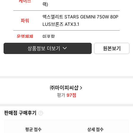
케이스
랙)
맥스엘리트 STARS GEMINI 750W 80P
파워
LUS브론즈 ATX3.1
운영체제
미포함
상품정보 더보기
원본보기
모니터
미포함
㈜마이피씨샵
평가
97점
판매점 구매후기
판
매
점
평균 점수
상세 점수
구