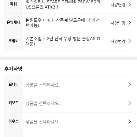
맥스엘리트 STARS GEMINI 750W 80PL
파워
사양변경
US브론즈 ATX3.1
▶윈도우 미설치 상품◀ 별도구매 (추가선
운영체제
사양변경
택가능)
기본조립 + 2년 전국 무상 방문 출장AS (1
조립비
사양변경
대분)
추가사양
모니터
상품을 선택하세요.
키보드
상품을 선택하세요.
마우스
상품을 선택하세요.