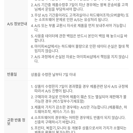
A/S 기간중 제품수령후 7일이 지난 경우에는 왕복 운송비를 고객
님께서 운임을 부담하셔야 합니다.
무상 A/S 기간중이라도 고객과실이나 하드웨어조작(오버클럭) 또
는 소프트웨어 문제로 인한 A/S는 유상처리 됩니다.
A/S 정보안내
A/S 또는 부품 교환시 자사로 제품을 먼저 보내주셔야 가능합니
다.
사용중 데이터에 관한 백업은 반드시 본인이 백업 해 놓으시길 바
랍니다.
마이피씨샵에서는 하드웨어 불량으로 인한 데이터 손실은 절대 책
임지지 않습니다.
A/S 과정에서 손실된 자료는 마이피씨샵에서 책임을 지지 않습니
다.
반품일
상품을 수령한 날부터 7일 이내
상품이 수령한지 7일이 경과했을 경우 제품관련 당사 A/S 규정에
따라서 A/S 진행이 됩니다.
구매자의 과실로 인하여 제품이 훼손 또는 멸실되어 재판매가 불
가능한 경우 (박스및부수기재포함)
제품의 가치가 감소한 경우에는 A/S만 가능합니다.(제품훼손, 하
드웨어조작, 케이스 기스 등)
소프트웨어의 경우에는 어떠한 경우에도 반품이 되지 않습니다.
교환 반품 정
신중히 구매하시기 바랍니다.
보
프린터, 복합기,모니터 등 개봉후 상품으로서의 가치가 소멸되는
제품은 환불이 불가능합니다.