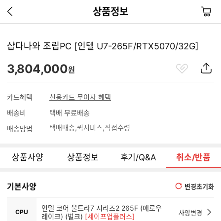
이
장
상품정보
전
바
페
구
이
니
샵다나와 조립PC [인텔 U7-265F/RTX5070/32G]
지
가
관
상
3,804,000
기
원
심
품
상
S
품
N
카드혜택
신용카드 무이자 혜택
S
배송비
택배 무료배송
공
유
택배배송
퀵서비스
직접수령
배송방법
하
기
상품사양
상품정보
후기/Q&A
취소/반품
기본사양
변경초기화
인텔 코어 울트라7 시리즈2 265F (애로우
CPU
사양변경
레이크) (벌크)
[세이프업플러스]