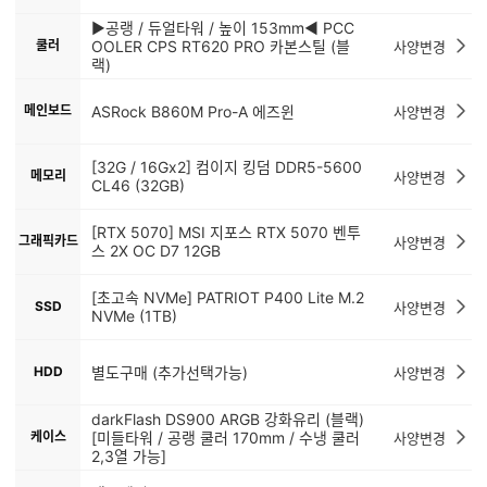
▶공랭 / 듀얼타워 / 높이 153mm◀ PCC
쿨러
OOLER CPS RT620 PRO 카본스틸 (블
사양변경
랙)
메인보드
ASRock B860M Pro-A 에즈윈
사양변경
[32G / 16Gx2] 컴이지 킹덤 DDR5-5600
메모리
사양변경
CL46 (32GB)
[RTX 5070] MSI 지포스 RTX 5070 벤투
그래픽카드
사양변경
스 2X OC D7 12GB
[초고속 NVMe] PATRIOT P400 Lite M.2
SSD
사양변경
NVMe (1TB)
HDD
별도구매 (추가선택가능)
사양변경
darkFlash DS900 ARGB 강화유리 (블랙)
케이스
[미들타워 / 공랭 쿨러 170mm / 수냉 쿨러
사양변경
2,3열 가능]