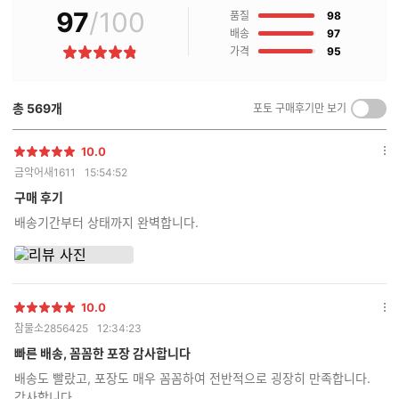
97
/100
점
매
품질
98
후
점
배송
97
기
점
가격
95
별
란?
점
총
569
개
포토 구매후기만 보기
켜
기/
끄
10.0
별
옵
기
금악어새1611
15:54:52
점
션
더
구매 후기
보
배송기간부터 상태까지 완벽합니다.
기
10.0
별
옵
참물소2856425
12:34:23
점
션
더
빠른 배송, 꼼꼼한 포장 감사합니다
보
배송도 빨랐고, 포장도 매우 꼼꼼하여 전반적으로 굉장히 만족합니다.
기
감사합니다