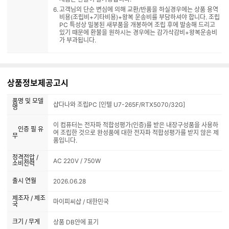
고객님의 단순 변심에 의해 교환/반품을 하실경우에는 상품 용역
비용(조립비+기타비용)+왕복 운송비를 부담하셔야 합니다. 조립
PC 특성상 밀봉된 새부품을 개봉하여 조립 후에 발송해 드리고
있기 때문에 환불을 원하시는 경우에는 감가삭감비+왕복운송비
가 부과됩니다.
상품정보제공고시
품명 및 모델
샵다나와 조립PC [인텔 U7-265F/RTX5070/32G]
명
이 컴퓨터는 전자파 적합성평가(인증)를 받은 내장구성품을 사용하
인증 필 유
여 조립한 것으로 완성품에 대한 전자파 적합성평가를 받지 않은 제
무
품입니다.
정격전압 /
AC 220V / 750W
소비전력
출시 연월
2026.06.28
제조자 / 제조
마이피씨샵 / 대한민국
국
크기 / 무게
상품 DB안에 표기