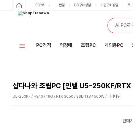
샵
PC26
싼컴
PC구매상담
기업구매상담
로
카
다
테
통
검
고
합
색
나
리
검
색
와
PC견적
역경매
조립PC
게임용PC
홈
샵다나와 조립PC [인텔 U5-250KF/RTX 
U5-250KF / H810 / 16G / RTX 3050 / SSD 1TB / 500W / 미니타워
수
수
량
량
감
증
판매
소
가