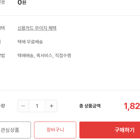
0
변경
원
혜택
신용카드 무이자 혜택
비
택배 무료배송
방법
택배배송, 퀵서비스, 직접수령
1,8
수량
총 상품금액
구매하기
관심상품
장바구니