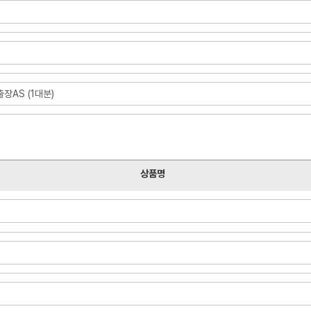
장AS (1대분)
상품명