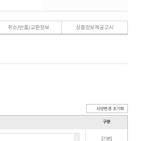
취소/반품/교환정보
상품정보제공고시
사양변경 초기화
구분
[기본]