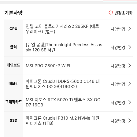
기본사양
변경초기화
인텔 코어 울트라7 시리즈2 265KF (애로
CPU
사양변경
우레이크) (벌크)
[듀얼 공랭]Thermalright Peerless Assas
쿨러
사양변경
sin 120 SE 서린
메인보드
MSI PRO Z890-P WIFI
사양변경
마이크론 Crucial DDR5-5600 CL46 대
메모리
사양변경
원씨티에스 (32GB)(16GX2)
MSI 지포스 RTX 5070 Ti 벤투스 3X OC
그래픽카드
사양변경
D7 16GB
마이크론 Crucial P310 M.2 NVMe 대원
SSD
사양변경
씨티에스 (1TB)