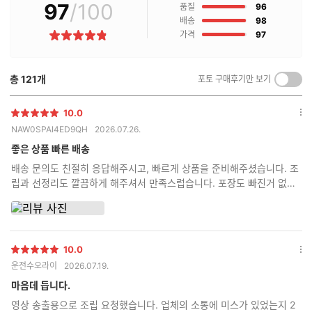
97
/100
점
매
품질
96
후
점
배송
98
기
점
가격
97
별
란?
점
총
121
개
포토 구매후기만 보기
켜
기/
끄
10.0
별
옵
기
NAW0SPAI4ED9QH
2026.07.26.
점
션
더
좋은 상품 빠른 배송
보
배송 문의도 친절히 응답해주시고, 빠르게 상품을 준비해주셨습니다. 조
기
립과 선정리도 깔끔하게 해주셔서 만족스럽습니다. 포장도 빠진거 없이
다 챙겨서 아주 꼼꼼하게 보내주셨습니다.
10.0
별
옵
운전수오라이
2026.07.19.
점
션
더
마음데 듭니다.
보
영상 송출용으로 조립 요청했습니다. 업체의 소통에 미스가 있었는지 2
기