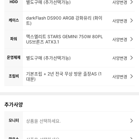
HDD
별도구매 (추가선택가능)
사양변경
darkFlash DS900 ARGB 강화유리 (화이
케이스
사양변경
트)
맥스엘리트 STARS GEMINI 750W 80PL
파워
사양변경
US브론즈 ATX3.1
운영체제
별도구매 (추가선택가능)
사양변경
기본조립 + 2년 전국 무상 방문 출장AS (1
조립비
사양변경
대분)
추가사양
모니터
상품을 선택하세요.