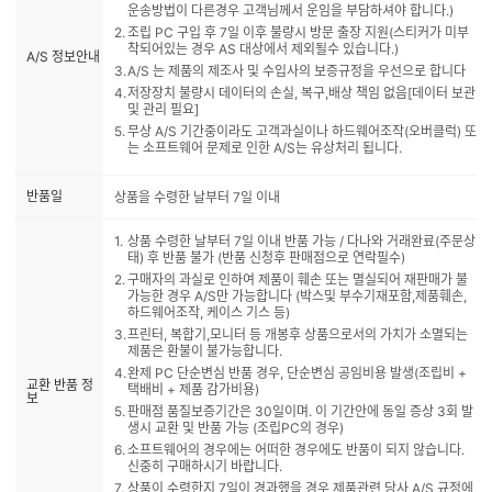
운송방법이 다른경우 고객님께서 운임을 부담하셔야 합니다.)
조립 PC 구입 후 7일 이후 불량시 방문 출장 지원(스티커가 미부
착되어있는 경우 AS 대상에서 제외될수 있습니다.)
A/S 정보안내
A/S 는 제품의 제조사 및 수입사의 보증규정을 우선으로 합니다
저장장치 불량시 데이터의 손실, 복구,배상 책임 없음[데이터 보관
및 관리 필요]
무상 A/S 기간중이라도 고객과실이나 하드웨어조작(오버클럭) 또
는 소프트웨어 문제로 인한 A/S는 유상처리 됩니다.
반품일
상품을 수령한 날부터 7일 이내
상품 수령한 날부터 7일 이내 반품 가능 / 다나와 거래완료(주문상
태) 후 반품 불가 (반품 신청후 판매점으로 연락필수)
구매자의 과실로 인하여 제품이 훼손 또는 멸실되어 재판매가 불
가능한 경우 A/S만 가능합니다 (박스및 부수기재포함,제품훼손,
하드웨어조작, 케이스 기스 등)
프린터, 복합기,모니터 등 개봉후 상품으로서의 가치가 소멸되는
제품은 환불이 불가능합니다.
완제 PC 단순변심 반품 경우, 단순변심 공임비용 발생(조립비 +
교환 반품 정
택배비 + 제품 감가비용)
보
판매점 품질보증기간은 30일이며. 이 기간안에 동일 증상 3회 발
생시 교환 및 반품 가능 (조립PC의 경우)
소프트웨어의 경우에는 어떠한 경우에도 반품이 되지 않습니다.
신중히 구매하시기 바랍니다.
상품이 수령한지 7일이 경과했을 경우 제품관련 당사 A/S 규정에