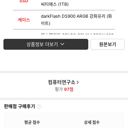
SSD
씨티에스 (1TB)
darkFlash DS900 ARGB 강화유리 (화
케이스
이트)
맥스엘리트 STARS GEMINI 750W 80P
파워
LUS브론즈 ATX3.1
상품정보 더보기
원본보기
운영체제
미포함
모니터
미포함
컴퓨터연구소
평가
97점
판매점 구매후기
판
매
점
평균 점수
상세 점수
구