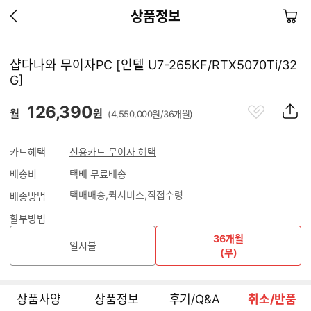
이
장
상품정보
전
바
페
구
이
니
샵다나와 무이자PC [인텔 U7-265KF/RTX5070Ti/32
지
G]
가
기
관
상
126,390
월
원
(4,550,000원/36개월)
심
품
상
S
품
N
카드혜택
신용카드 무이자 혜택
S
배송비
택배 무료배송
공
유
택배배송
퀵서비스
직접수령
배송방법
하
기
할부방법
36개월
일시불
(무)
상품사양
상품정보
후기/Q&A
취소/반품