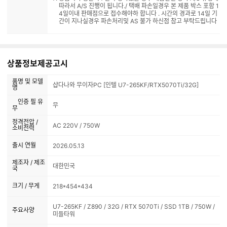
따라서 A/S 진행이 됩니다./ 택배 파손일경우 본 제품 박스 포함 1
4일이내 판매점으로 접수해야하 합니다 . 시간의 경과로 14일 기
간이 지나실경우 파손처리및 AS 불가 하신점 참고 부탁드립니다
상품정보제공고시
품명 및 모델
샵다나와 무이자PC [인텔 U7-265KF/RTX5070Ti/32G]
명
인증 필 유
무
무
정격전압 /
AC 220V / 750W
소비전력
출시 연월
2026.05.13
제조자 / 제조
대한민국
국
크기 / 무게
218*454*434
U7-265KF / Z890 / 32G / RTX 5070Ti / SSD 1TB / 750W /
주요사양
미들타워