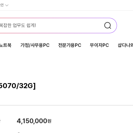
그인
노트북
가정/사무용PC
전문가용PC
무이자PC
샵다나와
5070/32G]
4,150,000
가
원