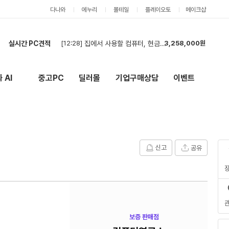
다나와
에누리
몰테일
플레이오토
메이크샵
[12:28]
집에서 사용할 컴퓨터, 현금결제로 견적 신청합니다.
3,258,000원
실시간 PC견적
[12:10]
빠른 견적 부탁드립니다!!(현금)
2,460,000원
[11:56]
할부가능견적요청
5,322,000원
 AI
중고PC
딜러몰
기업구매상담
이벤트
New
외부 링크
[11:48]
[회사] 워크스테이션 견적 요청
7,652,000원
[11:39]
견적 요청합니다.
2,913,000원
[11:34]
영상편집 및 ai작업용
2,211,000원
[11:29]
부품견적서
2,913,000원
[11:28]
견적
1,278,000원
신고
공유
[11:25]
[회사] GPU 및 파워 부품 견적 요청합니다.
3,036,000원
[11:20]
입찰
9,000원
[12:28]
집에서 사용할 컴퓨터, 현금결제로 견적 신청합니다.
3,258,000원
보증 판매점