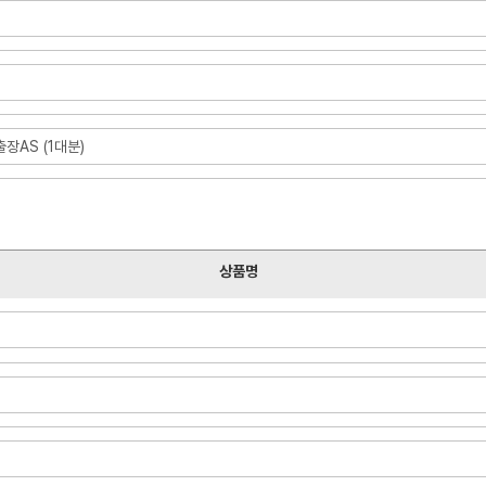
장AS (1대분)
상품명