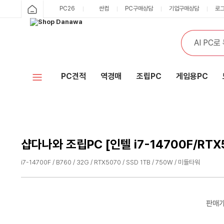
샵
PC26
싼컴
PC구매상담
기업구매상담
로
카
다
테
통
검
고
합
색
나
리
검
색
와
PC견적
역경매
조립PC
게임용PC
홈
샵다나와 조립PC [인텔 i7-14700F/RTX
i7-14700F / B760 / 32G / RTX5070 / SSD 1TB / 750W / 미들타워
수
수
량
량
감
증
판매
소
가