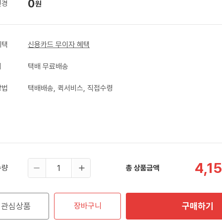
0
변경
원
혜택
신용카드 무이자 혜택
비
택배 무료배송
방법
택배배송, 퀵서비스, 직접수령
4,1
수량
총 상품금액
구매하기
관심상품
장바구니