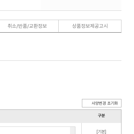
취소/반품/교환정보
상품정보제공고시
사양변경 초기화
구분
[기본]