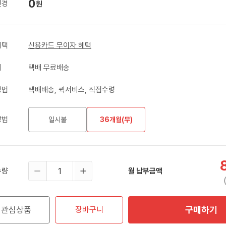
0
변경
원
혜택
신용카드 무이자 혜택
비
택배 무료배송
방법
택배배송, 퀵서비스, 직접수령
방법
일시불
36개월(무)
수량
월 납부금액
구매하기
관심상품
장바구니