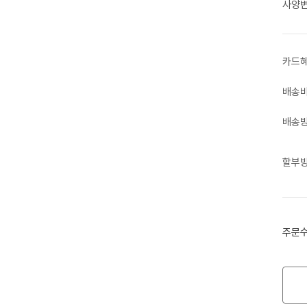
사양
카드
배송
배송
할부
주문