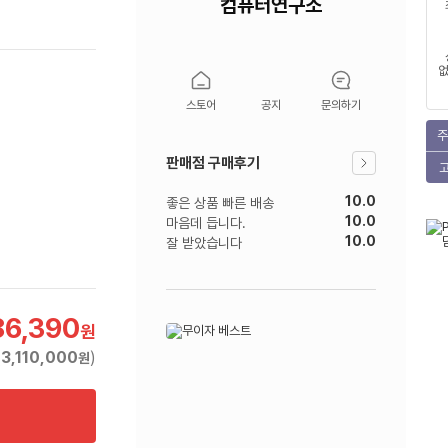
컴퓨터연구소
없
스토어
공지
문의하기
주
판매점 구매후기
10.0
좋은 상품 빠른 배송
10.0
마음데 듭니다.
10.0
잘 받았습니다
86,390
원
(
3,110,000
)
원