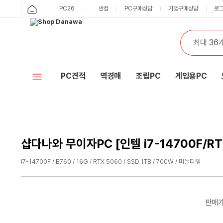
샵
PC26
싼컴
PC구매상담
기업구매상담
로
카
다
테
통
검
고
합
색
나
리
검
색
와
PC견적
역경매
조립PC
게임용PC
홈
샵다나와 무이자PC [인텔 i7-14700F/RT
i7-14700F / B760 / 16G / RTX 5060 / SSD 1TB / 700W / 미들타워
수
수
량
량
감
증
판매
소
가