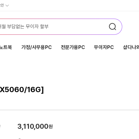
그인
노트북
가정/사무용PC
전문가용PC
무이자PC
샵다나와
X5060/16G]
3,110,000
가
원