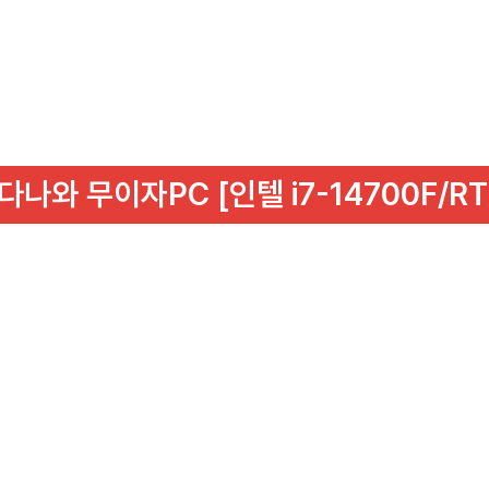
다나와 무이자PC [인텔 i7-14700F/RT