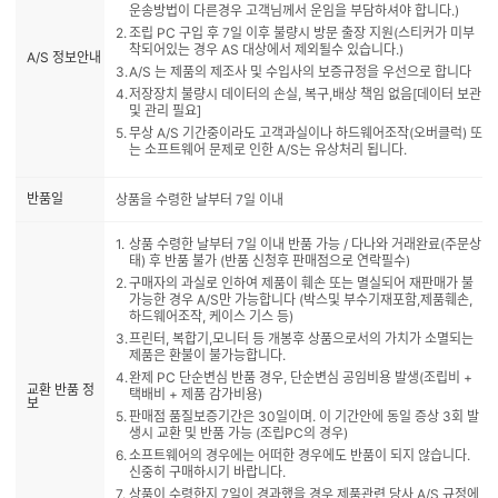
운송방법이 다른경우 고객님께서 운임을 부담하셔야 합니다.)
조립 PC 구입 후 7일 이후 불량시 방문 출장 지원(스티커가 미부
착되어있는 경우 AS 대상에서 제외될수 있습니다.)
A/S 정보안내
A/S 는 제품의 제조사 및 수입사의 보증규정을 우선으로 합니다
저장장치 불량시 데이터의 손실, 복구,배상 책임 없음[데이터 보관
및 관리 필요]
무상 A/S 기간중이라도 고객과실이나 하드웨어조작(오버클럭) 또
는 소프트웨어 문제로 인한 A/S는 유상처리 됩니다.
반품일
상품을 수령한 날부터 7일 이내
상품 수령한 날부터 7일 이내 반품 가능 / 다나와 거래완료(주문상
태) 후 반품 불가 (반품 신청후 판매점으로 연락필수)
구매자의 과실로 인하여 제품이 훼손 또는 멸실되어 재판매가 불
가능한 경우 A/S만 가능합니다 (박스및 부수기재포함,제품훼손,
하드웨어조작, 케이스 기스 등)
프린터, 복합기,모니터 등 개봉후 상품으로서의 가치가 소멸되는
제품은 환불이 불가능합니다.
완제 PC 단순변심 반품 경우, 단순변심 공임비용 발생(조립비 +
교환 반품 정
택배비 + 제품 감가비용)
보
판매점 품질보증기간은 30일이며. 이 기간안에 동일 증상 3회 발
생시 교환 및 반품 가능 (조립PC의 경우)
소프트웨어의 경우에는 어떠한 경우에도 반품이 되지 않습니다.
신중히 구매하시기 바랍니다.
상품이 수령한지 7일이 경과했을 경우 제품관련 당사 A/S 규정에