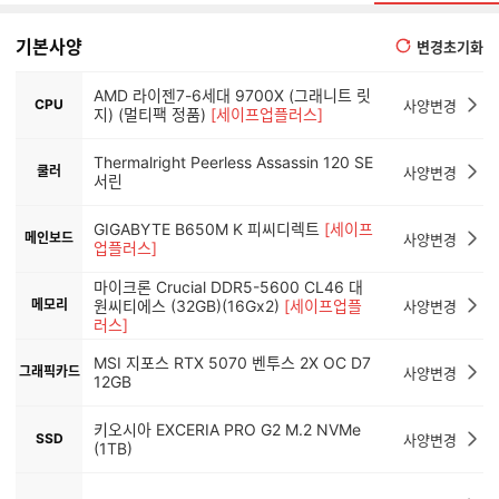
기본사양
변경초기화
AMD 라이젠7-6세대 9700X (그래니트 릿
CPU
사양변경
지) (멀티팩 정품)
[세이프업플러스]
Thermalright Peerless Assassin 120 SE
쿨러
사양변경
서린
GIGABYTE B650M K 피씨디렉트
[세이프
메인보드
사양변경
업플러스]
마이크론 Crucial DDR5-5600 CL46 대
메모리
원씨티에스 (32GB)(16Gx2)
[세이프업플
사양변경
러스]
MSI 지포스 RTX 5070 벤투스 2X OC D7
그래픽카드
사양변경
12GB
키오시아 EXCERIA PRO G2 M.2 NVMe
SSD
사양변경
(1TB)