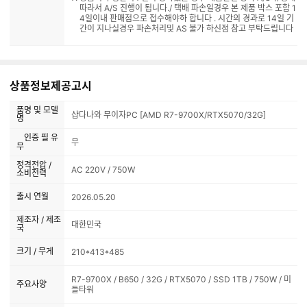
따라서 A/S 진행이 됩니다./ 택배 파손일경우 본 제품 박스 포함 1
4일이내 판매점으로 접수해야하 합니다 . 시간의 경과로 14일 기
간이 지나실경우 파손처리및 AS 불가 하신점 참고 부탁드립니다
상품정보제공고시
품명 및 모델
샵다나와 무이자PC [AMD R7-9700X/RTX5070/32G]
명
인증 필 유
무
무
정격전압 /
AC 220V / 750W
소비전력
출시 연월
2026.05.20
제조자 / 제조
대한민국
국
크기 / 무게
210*413*485
R7-9700X / B650 / 32G / RTX5070 / SSD 1TB / 750W / 미
주요사양
들타워