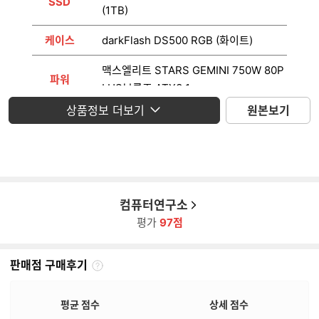
SSD
(1TB)
케이스
darkFlash DS500 RGB (화이트)
맥스엘리트 STARS GEMINI 750W 80P
파워
LUS브론즈 ATX3.1
상품정보 더보기
원본보기
운영체제
미포함
모니터
미포함
컴퓨터연구소
평가
97점
판매점 구매후기
판
매
점
평균 점수
상세 점수
구