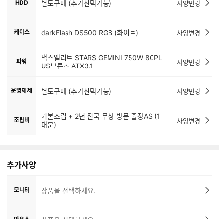
HDD
별도구매 (추가선택가능)
사양변경
케이스
darkFlash DS500 RGB (화이트)
사양변경
맥스엘리트 STARS GEMINI 750W 80PL
파워
사양변경
US브론즈 ATX3.1
운영체제
별도구매 (추가선택가능)
사양변경
기본조립 + 2년 전국 무상 방문 출장AS (1
조립비
사양변경
대분)
추가사양
모니터
상품을 선택하세요.