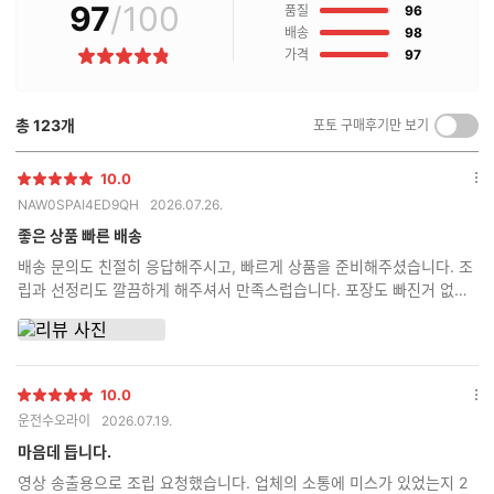
97
/100
점
매
품질
96
후
점
배송
98
기
점
가격
97
별
란?
점
총
123
개
포토 구매후기만 보기
켜
기/
끄
10.0
별
옵
기
NAW0SPAI4ED9QH
2026.07.26.
점
션
더
좋은 상품 빠른 배송
보
배송 문의도 친절히 응답해주시고, 빠르게 상품을 준비해주셨습니다. 조
기
립과 선정리도 깔끔하게 해주셔서 만족스럽습니다. 포장도 빠진거 없이
다 챙겨서 아주 꼼꼼하게 보내주셨습니다.
10.0
별
옵
운전수오라이
2026.07.19.
점
션
더
마음데 듭니다.
보
영상 송출용으로 조립 요청했습니다. 업체의 소통에 미스가 있었는지 2
기