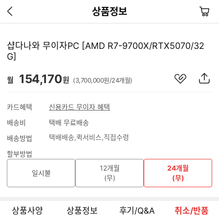
이
장
상품정보
전
바
페
구
이
니
샵다나와 무이자PC [AMD R7-9700X/RTX5070/32
지
G]
가
기
관
상
154,170
월
원
(3,700,000원/24개월)
심
품
상
S
품
N
카드혜택
신용카드 무이자 혜택
S
배송비
택배 무료배송
공
유
택배배송
퀵서비스
직접수령
배송방법
하
기
할부방법
12개월
24개월
일시불
(무)
(무)
상품사양
상품정보
후기/Q&A
취소/반품