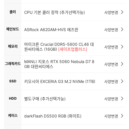
쿨러
CPU 기본 쿨러 장착 (추가선택가능)
사양변경
메인보드
ASRock A620AM-HVS 에즈윈
사양변경
마이크론 Crucial DDR5-5600 CL46 대
메모리
사양변경
원씨티에스 (16GB)
[세이프업플러스]
MANLI 지포스 RTX 5060 Nebula D7 8
그래픽카드
사양변경
GB 대원씨티에스
SSD
키오시아 EXCERIA G3 M.2 NVMe (1TB)
사양변경
HDD
별도구매 (추가선택가능)
사양변경
케이스
darkFlash DS500 RGB (화이트)
사양변경