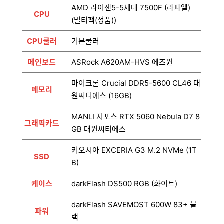
AMD 라이젠5-5세대 7500F (라파엘)
CPU
(멀티팩(정품))
CPU쿨러
기본쿨러
메인보드
ASRock A620AM-HVS 에즈윈
마이크론 Crucial DDR5-5600 CL46 대
메모리
원씨티에스 (16GB)
MANLI 지포스 RTX 5060 Nebula D7 8
그래픽카드
GB 대원씨티에스
키오시아 EXCERIA G3 M.2 NVMe (1T
SSD
B)
케이스
darkFlash DS500 RGB (화이트)
darkFlash SAVEMOST 600W 83+ 블
파워
랙