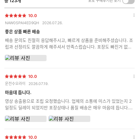
총
123
개
포토 구매후기만 보기
켜
기/
끄
10.0
별
옵
기
NAW0SPAI4ED9QH
2026.07.26.
점
션
더
좋은 상품 빠른 배송
보
배송 문의도 친절히 응답해주시고, 빠르게 상품을 준비해주셨습니다. 조
기
립과 선정리도 깔끔하게 해주셔서 만족스럽습니다. 포장도 빠진거 없이
다 챙겨서 아주 꼼꼼하게 보내주셨습니다.
10.0
별
옵
운전수오라이
2026.07.19.
점
션
더
마음데 듭니다.
보
영상 송출용으로 조립 요청했습니다. 업체의 소통에 미스가 있었는지 2
기
일정도 딜레이 되었지만 포장상태나 품질 배송은 매우 마음데 듭니다.
꼼꼼한 포장과 사용한 부품들의 상자를 동봉해주시니 신뢰가 갑니다. 잘
사용하겠습니다.
10.0