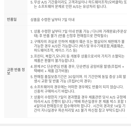
무상 A/S 기간중이라도 고객과실이나 하드웨어조작(오버클럭) 또
는 소프트웨어 문제로 인한 A/S는 유상처리 됩니다.
반품일
상품을 수령한 날부터 7일 이내
상품 수령한 날부터 7일 이내 반품 가능 / 다나와 거래완료(주문상
태) 후 반품 불가 (반품 신청후 판매점으로 연락필수)
구매자의 과실로 인하여 제품이 훼손 또는 멸실되어 재판매가 불
가능한 경우 A/S만 가능합니다 (박스및 부수기재포함,제품훼손,
하드웨어조작, 케이스 기스 등)
프린터, 복합기,모니터 등 개봉후 상품으로서의 가치가 소멸되는
제품은 환불이 불가능합니다.
완제 PC 단순변심 반품 경우, 단순변심 공임비용 발생(조립비 +
교환 반품 정
택배비 + 제품 감가비용)
보
판매점 품질보증기간은 30일이며. 이 기간안에 동일 증상 3회 발
생시 교환 및 반품 가능 (조립PC의 경우)
소프트웨어의 경우에는 어떠한 경우에도 반품이 되지 않습니다.
신중히 구매하시기 바랍니다.
상품이 수령한지 7일이 경과했을 경우 제품관련 당사 A/S 규정에
따라서 A/S 진행이 됩니다./ 택배 파손일경우 본 제품 박스 포함 1
4일이내 판매점으로 접수해야하 합니다 . 시간의 경과로 14일 기
간이 지나실경우 파손처리및 AS 불가 하신점 참고 부탁드립니다