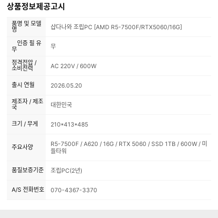
상품정보제공고시
품명 및 모델
샵다나와 조립PC [AMD R5-7500F/RTX5060/16G]
명
인증 필 유
무
무
정격전압 /
AC 220V / 600W
소비전력
출시 연월
2026.05.20
제조자 / 제조
대한민국
국
크기 / 무게
210*413*485
R5-7500F / A620 / 16G / RTX 5060 / SSD 1TB / 600W / 미
주요사양
들타워
품질보증기준
조립PC(2년)
A/S 전화번호
070-4367-3370