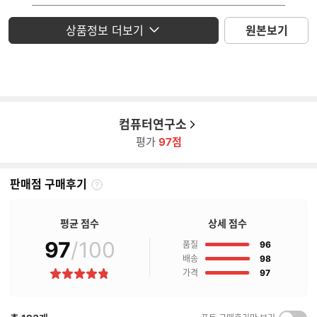
운영체제
미포함
상품정보 더보기
원본보기
모니터
미포함
컴퓨터연구소
평가
97점
판매점 구매후기
판
매
점
평균 점수
상세 점수
구
97
/100
점
매
품질
96
후
점
배송
98
기
점
가격
97
별
란?
점