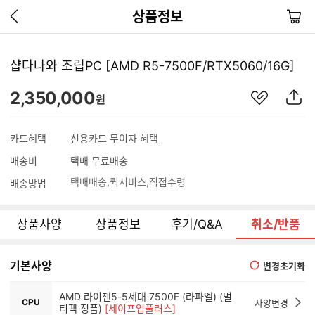
이
장
상품정보
전
바
페
구
이
니
샵다나와 조립PC [AMD R5-7500F/RTX5060/16G]
지
가
관
상
2,350,000
기
원
심
품
상
S
품
N
카드혜택
신용카드 무이자 혜택
S
배송비
택배 무료배송
공
유
택배배송
퀵서비스
직접수령
배송방법
하
기
상품사양
상품정보
후기/Q&A
취소/반품
기본사양
변경초기화
AMD 라이젠5-5세대 7500F (라파엘) (멀
CPU
사양변경
티팩 정품)
[세이프업플러스]