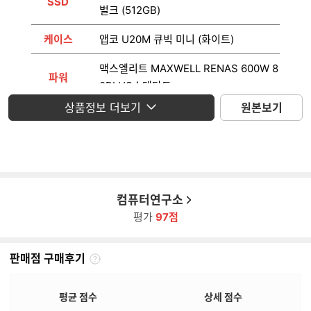
SSD
벌크 (512GB)
케이스
앱코 U20M 큐빅 미니 (화이트)
맥스엘리트 MAXWELL RENAS 600W 8
파워
0PLUS스탠다드
상품정보 더보기
원본보기
운영체제
미포함
모니터
미포함
컴퓨터연구소
평가
97점
판매점 구매후기
판
매
점
평균 점수
상세 점수
구