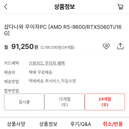
이
장
상품정보
전
바
페
구
이
니
샵다나와 무이자PC [AMD R5-9600/RTX5060Ti/16
지
G]
가
기
관
상
91,250
월
원
(2,190,000원/24개월)
심
품
상
S
품
N
카드혜택
신용카드 무이자 혜택
S
배송비
택배 무료배송
공
유
택배배송
퀵서비스
직접수령
배송방법
하
기
할부방법
12개월
24개월
일시불
(무)
(무)
상품사양
상품정보
후기/Q&A
취소/반품