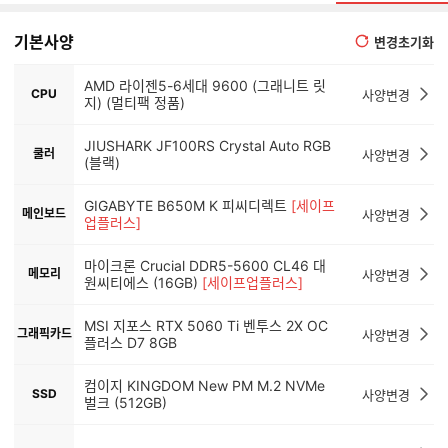
기본사양
변경초기화
AMD 라이젠5-6세대 9600 (그래니트 릿
CPU
사양변경
지) (멀티팩 정품)
JIUSHARK JF100RS Crystal Auto RGB
쿨러
사양변경
(블랙)
GIGABYTE B650M K 피씨디렉트
[세이프
메인보드
사양변경
업플러스]
마이크론 Crucial DDR5-5600 CL46 대
메모리
사양변경
원씨티에스 (16GB)
[세이프업플러스]
MSI 지포스 RTX 5060 Ti 벤투스 2X OC
그래픽카드
사양변경
플러스 D7 8GB
컴이지 KINGDOM New PM M.2 NVMe
SSD
사양변경
벌크 (512GB)