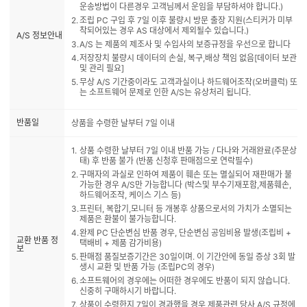
운송방법이 다른경우 고객님께서 운임을 부담하셔야 합니다.)
조립 PC 구입 후 7일 이후 불량시 방문 출장 지원(스티커가 미부
착되어있는 경우 AS 대상에서 제외될수 있습니다.)
A/S 정보안내
A/S 는 제품의 제조사 및 수입사의 보증규정을 우선으로 합니다
저장장치 불량시 데이터의 손실, 복구,배상 책임 없음[데이터 보관
및 관리 필요]
무상 A/S 기간중이라도 고객과실이나 하드웨어조작(오버클럭) 또
는 소프트웨어 문제로 인한 A/S는 유상처리 됩니다.
반품일
상품을 수령한 날부터 7일 이내
상품 수령한 날부터 7일 이내 반품 가능 / 다나와 거래완료(주문상
태) 후 반품 불가 (반품 신청후 판매점으로 연락필수)
구매자의 과실로 인하여 제품이 훼손 또는 멸실되어 재판매가 불
가능한 경우 A/S만 가능합니다 (박스및 부수기재포함,제품훼손,
하드웨어조작, 케이스 기스 등)
프린터, 복합기,모니터 등 개봉후 상품으로서의 가치가 소멸되는
제품은 환불이 불가능합니다.
완제 PC 단순변심 반품 경우, 단순변심 공임비용 발생(조립비 +
교환 반품 정
택배비 + 제품 감가비용)
보
판매점 품질보증기간은 30일이며. 이 기간안에 동일 증상 3회 발
생시 교환 및 반품 가능 (조립PC의 경우)
소프트웨어의 경우에는 어떠한 경우에도 반품이 되지 않습니다.
신중히 구매하시기 바랍니다.
상품이 수령한지 7일이 경과했을 경우 제품관련 당사 A/S 규정에