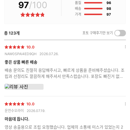
97
/100
점
매
품질
96
후
점
배송
98
기
점
가격
97
별
란?
점
총
123
개
포토 구매후기만 보기
켜
기/
끄
10.0
별
옵
기
NAW0SPAI4ED9QH
2026.07.26.
점
션
더
좋은 상품 빠른 배송
보
배송 문의도 친절히 응답해주시고, 빠르게 상품을 준비해주셨습니다. 조
기
립과 선정리도 깔끔하게 해주셔서 만족스럽습니다. 포장도 빠진거 없이
다 챙겨서 아주 꼼꼼하게 보내주셨습니다.
10.0
별
옵
운전수오라이
2026.07.19.
점
션
더
마음데 듭니다.
보
영상 송출용으로 조립 요청했습니다. 업체의 소통에 미스가 있었는지 2
기