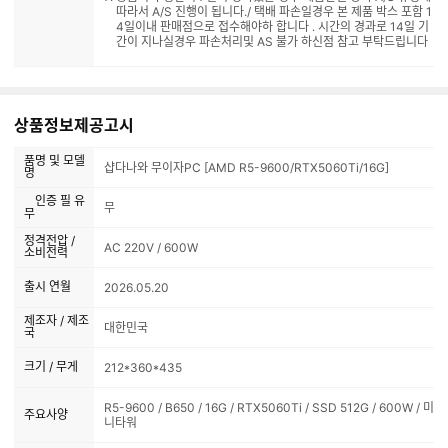
따라서 A/S 진행이 됩니다./ 택배 파손일경우 본 제품 박스 포함 1
4일이내 판매점으로 접수해야하 합니다 . 시간의 경과로 14일 기
간이 지나실경우 파손처리및 AS 불가 하신점 참고 부탁드립니다
상품정보제공고시
품명 및 모델
샵다나와 무이자PC [AMD R5-9600/RTX5060Ti/16G]
명
인증 필 유
무
무
정격전압 /
AC 220V / 600W
소비전력
출시 연월
2026.05.20
제조자 / 제조
대한민국
국
크기 / 무게
212*360*435
R5-9600 / B650 / 16G / RTX5060Ti / SSD 512G / 600W / 미
주요사양
니타워