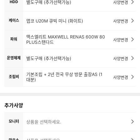
HDD
별도구매 (추가선택가능)
사양변경
케이스
앱코 U20M 큐빅 미니 (화이트)
사양변경
맥스엘리트 MAXWELL RENAS 600W 80
파워
사양변경
PLUS스탠다드
운영체제
별도구매 (추가선택가능)
사양변경
기본조립 + 2년 전국 무상 방문 출장AS (1
조립비
사양변경
대분)
추가사양
모니터
상품을 선택하세요.