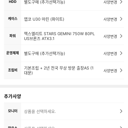
HDD
별도구매 (추가선택가능)
사양변경
케이스
앱코 U30 마린 (화이트)
사양변경
맥스엘리트 STARS GEMINI 750W 80PL
파워
사양변경
US브론즈 ATX3.1
운영체제
별도구매 (추가선택가능)
사양변경
기본조립 + 2년 전국 무상 방문 출장AS (1
조립비
사양변경
대분)
추가사양
모니터
상품을 선택하세요.