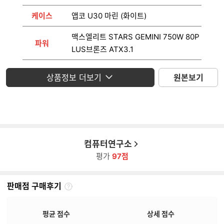
케이스
앱코 U30 마린 (화이트)
맥스엘리트 STARS GEMINI 750W 80P
파워
LUS브론즈 ATX3.1
운영체제
미포함
상품정보 더보기
원본보기
모니터
미포함
컴퓨터연구소
평가
97점
판매점 구매후기
판
매
점
평균 점수
상세 점수
구