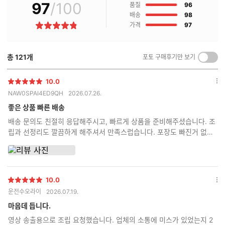
97
/100
점
매
품질
96
후
점
배송
98
기
점
가격
97
별
란?
점
총
121
개
포토 구매후기만 보기
켜
기/
끄
10.0
별
옵
기
NAW0SPAI4ED9QH
2026.07.26.
점
션
더
좋은 상품 빠른 배송
보
배송 문의도 친절히 응답해주시고, 빠르게 상품을 준비해주셨습니다. 조
기
립과 선정리도 깔끔하게 해주셔서 만족스럽습니다. 포장도 빠진거 없이
다 챙겨서 아주 꼼꼼하게 보내주셨습니다.
10.0
별
옵
운전수오라이
2026.07.19.
점
션
더
마음데 듭니다.
보
영상 송출용으로 조립 요청했습니다. 업체의 소통에 미스가 있었는지 2
기