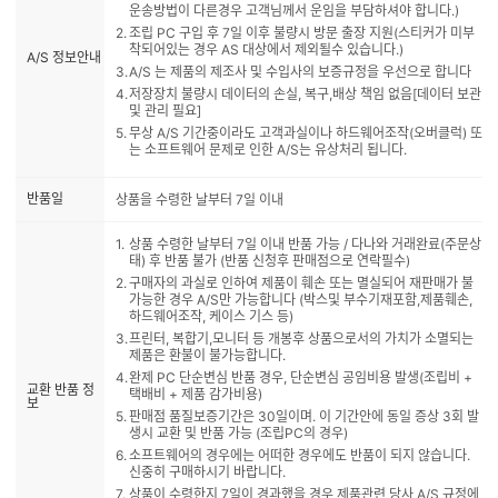
운송방법이 다른경우 고객님께서 운임을 부담하셔야 합니다.)
조립 PC 구입 후 7일 이후 불량시 방문 출장 지원(스티커가 미부
착되어있는 경우 AS 대상에서 제외될수 있습니다.)
A/S 정보안내
A/S 는 제품의 제조사 및 수입사의 보증규정을 우선으로 합니다
저장장치 불량시 데이터의 손실, 복구,배상 책임 없음[데이터 보관
및 관리 필요]
무상 A/S 기간중이라도 고객과실이나 하드웨어조작(오버클럭) 또
는 소프트웨어 문제로 인한 A/S는 유상처리 됩니다.
반품일
상품을 수령한 날부터 7일 이내
상품 수령한 날부터 7일 이내 반품 가능 / 다나와 거래완료(주문상
태) 후 반품 불가 (반품 신청후 판매점으로 연락필수)
구매자의 과실로 인하여 제품이 훼손 또는 멸실되어 재판매가 불
가능한 경우 A/S만 가능합니다 (박스및 부수기재포함,제품훼손,
하드웨어조작, 케이스 기스 등)
프린터, 복합기,모니터 등 개봉후 상품으로서의 가치가 소멸되는
제품은 환불이 불가능합니다.
완제 PC 단순변심 반품 경우, 단순변심 공임비용 발생(조립비 +
교환 반품 정
택배비 + 제품 감가비용)
보
판매점 품질보증기간은 30일이며. 이 기간안에 동일 증상 3회 발
생시 교환 및 반품 가능 (조립PC의 경우)
소프트웨어의 경우에는 어떠한 경우에도 반품이 되지 않습니다.
신중히 구매하시기 바랍니다.
상품이 수령한지 7일이 경과했을 경우 제품관련 당사 A/S 규정에