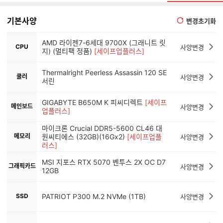
기본사양
변경초기화
AMD 라이젠7-6세대 9700X (그래니트 릿
CPU
사양변경
지) (멀티팩 정품)
[세이프업플러스]
Thermalright Peerless Assassin 120 SE
쿨러
사양변경
서린
GIGABYTE B650M K 피씨디렉트
[세이프
메인보드
사양변경
업플러스]
마이크론 Crucial DDR5-5600 CL46 대
메모리
원씨티에스 (32GB)(16Gx2)
[세이프업플
사양변경
러스]
MSI 지포스 RTX 5070 벤투스 2X OC D7
그래픽카드
사양변경
12GB
SSD
PATRIOT P300 M.2 NVMe (1TB)
사양변경