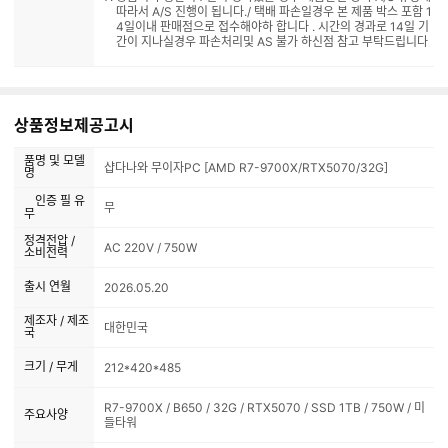
따라서 A/S 진행이 됩니다./ 택배 파손일경우 본 제품 박스 포함 1
4일이내 판매점으로 접수해야하 합니다 . 시간의 경과로 14일 기
간이 지나실경우 파손처리및 AS 불가 하신점 참고 부탁드립니다
상품정보제공고시
품명 및 모델
샵다나와 무이자PC [AMD R7-9700X/RTX5070/32G]
명
인증 필 유
무
무
정격전압 /
AC 220V / 750W
소비전력
출시 연월
2026.05.20
제조자 / 제조
대한민국
국
크기 / 무게
212*420*485
R7-9700X / B650 / 32G / RTX5070 / SSD 1TB / 750W / 미
주요사양
들타워