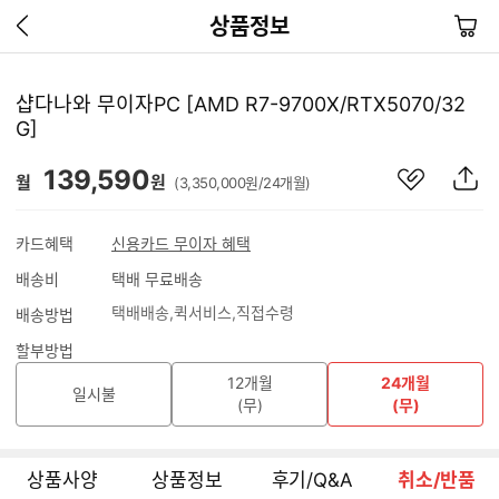
이
장
상품정보
전
바
페
구
이
니
샵다나와 무이자PC [AMD R7-9700X/RTX5070/32
지
G]
가
기
관
상
139,590
월
원
(3,350,000원/24개월)
심
품
상
S
품
N
카드혜택
신용카드 무이자 혜택
S
배송비
택배 무료배송
공
유
택배배송
퀵서비스
직접수령
배송방법
하
기
할부방법
12개월
24개월
일시불
(무)
(무)
상품사양
상품정보
후기/Q&A
취소/반품