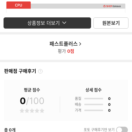
상품정보 더보기
원본보기
패스트플러스
평가
0점
판매점 구매후기
판
매
점
평균 점수
상세 점수
구
매
0
/100
점
품질
0
후
점
배송
0
기
점
가격
0
별
란?
점
총
0
개
포토 구매후기만 보기