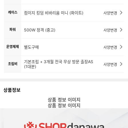
케이스
컴이지 킹덤 비바리움 미니 (화이트)
사양변경
파워
500W 정격 (중고)
사양변경
운영체제
별도구매
사양변경
기본조립 + 3개월 전국 무상 방문 출장AS
조립비
사양변경
(1대분)
상품정보