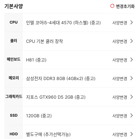
기본사양
변경초기화
CPU
인텔 코어i5-4세대 4570 (하스웰) (중고)
사양변경
쿨러
CPU 기본 쿨러 장착
사양변경
메인보드
H81 (중고)
사양변경
메모리
삼성전자 DDR3 8GB (4GBx2) (중고)
사양변경
그래픽카드
지포스 GTX960 D5 2GB (중고)
사양변경
SSD
120GB (중고)
사양변경
HDD
별도구매 (추가선택가능)
사양변경