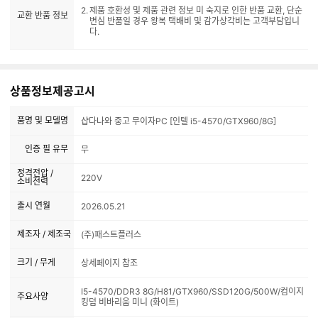
제품 호환성 및 제품 관련 정보 미 숙지로 인한 반품 교환, 단순
교환 반품 정보
변심 반품일 경우 왕복 택배비 및 감가상각비는 고객부담입니
다.
상품정보제공고시
품명 및 모델명
샵다나와 중고 무이자PC [인텔 i5-4570/GTX960/8G]
인증 필 유무
무
정격전압 /
220V
소비전력
출시 연월
2026.05.21
제조자 / 제조국
(주)패스트플러스
크기 / 무게
상세페이지 참조
I5-4570/DDR3 8G/H81/GTX960/SSD120G/500W/컴이지
주요사양
킹덤 비바리움 미니 (화이트)