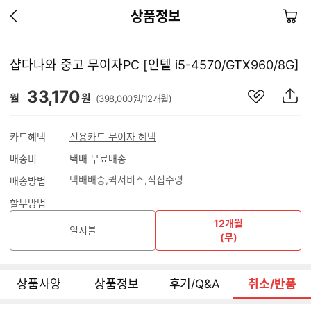
이
장
상품정보
전
바
페
구
이
니
샵다나와 중고 무이자PC [인텔 i5-4570/GTX960/8G]
지
가
관
상
33,170
기
월
원
(398,000원/12개월)
심
품
상
S
품
N
카드혜택
신용카드 무이자 혜택
S
배송비
택배 무료배송
공
유
택배배송
퀵서비스
직접수령
배송방법
하
기
할부방법
12개월
일시불
(무)
상품사양
상품정보
후기/Q&A
취소/반품