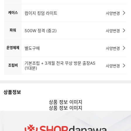
케이스
컴이지 킹덤 라이트
사양변경
파워
500W 정격 (중고)
사양변경
운영체제
별도구매
사양변경
기본조립 + 3개월 전국 무상 방문 출장AS
조립비
사양변경
(1대분)
상품정보