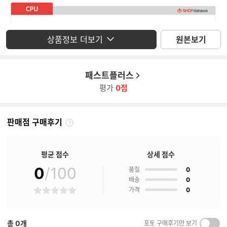
상품정보 더보기
원본보기
패스트플러스
평가
0점
판매점 구매후기
판
매
점
평균 점수
상세 점수
구
매
0
/100
점
품질
0
후
점
배송
0
기
점
가격
0
별
란?
점
총
0
개
포토 구매후기만 보기