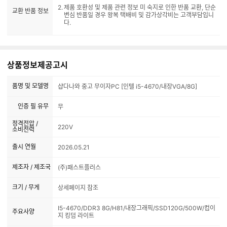
제품 호환성 및 제품 관련 정보 미 숙지로 인한 반품 교환, 단순
교환 반품 정보
변심 반품일 경우 왕복 택배비 및 감가상각비는 고객부담입니
다.
상품정보제공고시
품명 및 모델명
샵다나와 중고 무이자PC [인텔 i5-4670/내장VGA/8G]
인증 필 유무
무
정격전압 /
220V
소비전력
출시 연월
2026.05.21
제조자 / 제조국
(주)패스트플러스
크기 / 무게
상세페이지 참조
I5-4670/DDR3 8G/H81/내장그래픽/SSD120G/500W/컴이
주요사양
지 킹덤 라이트