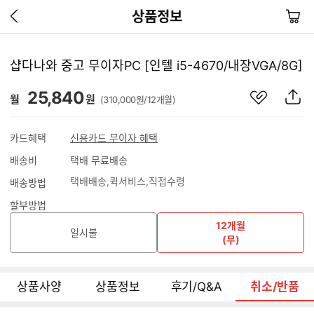
이
장
상품정보
전
바
페
구
이
니
샵다나와 중고 무이자PC [인텔 i5-4670/내장VGA/8G]
지
가
관
상
25,840
기
월
원
(310,000원/12개월)
심
품
상
S
품
N
카드혜택
신용카드 무이자 혜택
S
배송비
택배 무료배송
공
유
택배배송
퀵서비스
직접수령
배송방법
하
기
할부방법
12개월
일시불
(무)
상품사양
상품정보
후기/Q&A
취소/반품