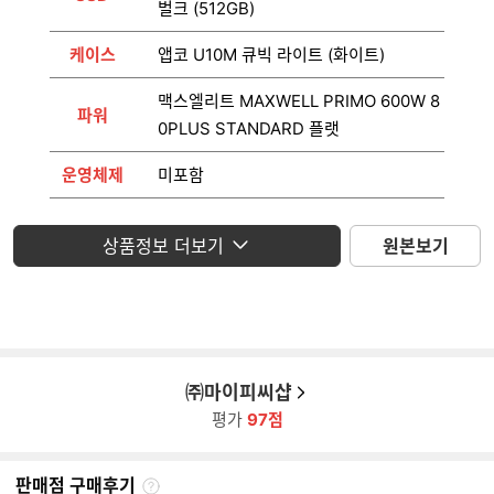
컴이지 KINGDOM New PM M.2 NVMe
SSD
벌크 (512GB)
케이스
앱코 U10M 큐빅 라이트 (화이트)
맥스엘리트 MAXWELL PRIMO 600W 8
파워
0PLUS STANDARD 플랫
운영체제
미포함
모니터
미포함
상품정보 더보기
원본보기
㈜마이피씨샵
평가
97점