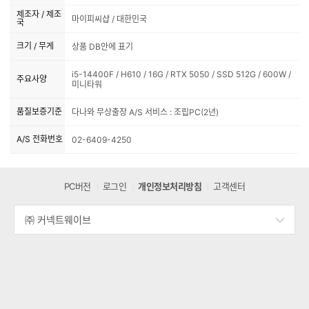
출시 연월
2026.06.28
제조자 / 제조
마이피씨샵 / 대한민국
국
크기 / 무게
상품 DB안에 표기
i5-14400F / H610 / 16G / RTX 5050 / SSD 512G / 600W /
주요사양
미니타워
품질보증기준
다나와 무상출장 A/S 서비스 : 조립PC(2년)
A/S 전화번호
02-6409-4250
PC버전
로그인
개인정보처리방침
고객센터
㈜ 커넥트웨이브
세
부
정
보
열
기