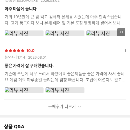
별
옵
NAW9480JQPUNXE
2026.08.02.
점
션
더
아주 마음에 듭니다
보
거의 10년만에 큰 맘 먹고 컴퓨터 본체를 시켰는데 아주 만족스럽습니
기
다. 고가 품목이다 보니 본체 에어 및 기본 포장 빵빵하게 넣어서 보내주
고 정품 박스도 다 같이 동봉해서 보내주고 무엇보다 제가 까먹고 조립
+1
리
비 포함 안하고 신청했는데 먼저 전화해서 조립 신청 안했는데 신청 안
뷰
하신거 맞냐로 확인 전화도 먼저 해주시고 친절하기까지 하시네요 괜히
이
평점 높은 곳이 아닌거 같습니다. 타지역 분들도 충분히 믿고 시킬 수 있
10.0
미
별
다는 생각이 드네요
옵
눈오소리1714
2026.08.01.
지
점
션
추
더
좋은 가격에 잘 구매했습니다.
가
보
기존에 쓰던게 너무 느려서 바꿨어요 좋은제품을 좋은 가격에 사서 좋네
기
갯
요 게임 거의 하루종일 돌리는데 엄청 빠릅니다. 조립이 어렵지도 않고
수
금방했어요
구매후기 더보기