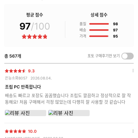
판매점 구매후기
판
매
점
평균 점수
상세 점수
구
97
/100
점
매
품질
98
후
점
배송
97
기
점
가격
95
별
란?
점
총
567
개
포토 구매후기만 보기
켜
기/
끄
9.3
별
옵
기
은능소화8057
2026.08.04.
점
션
더
조립 PC 만족합니다
보
배송도 빠르고 포장도 꼼꼼했습니다 조립도 깔끔하고 정상적으로 잘 작
기
동해요! 처음 구매해서 걱정 많았는데 다행히 잘 사용할 것 같습니다
10.0