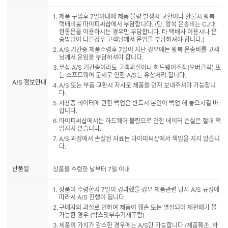
쇼핑몰명
㈜마이피씨샵
제품 구입후 7일이내에 제품 불량 발생시 교환이나 환불시 왕복
택배비를 마이피씨샵에서 부담합니다. (단, 왕복 운송비는 CJ대
한통운을 이용하시는 경우만 부담합니다. 타 택배사 이용시나 운
송방법이 다른경우 고객님께서 운임을 부담하셔야 합니다.)
A/S 기간중 제품수령후 7일이 지난 경우에는 왕복 운송비를 고객
님께서 운임을 부담하셔야 합니다.
무상 A/S 기간중이라도 고객과실이나 하드웨어조작(오버클럭) 또
는 소프트웨어 문제로 인한 A/S는 유상처리 됩니다.
A/S 정보안내
A/S 또는 부품 교환시 자사로 제품을 먼저 보내주셔야 가능합니
다.
사용중 데이터에 관한 백업은 반드시 본인이 백업 해 놓으시길 바
랍니다.
마이피씨샵에서는 하드웨어 불량으로 인한 데이터 손실은 절대 책
임지지 않습니다.
A/S 과정에서 손실된 자료는 마이피씨샵에서 책임을 지지 않습니
다.
반품일
상품을 수령한 날부터 7일 이내
상품이 수령한지 7일이 경과했을 경우 제품관련 당사 A/S 규정에
따라서 A/S 진행이 됩니다.
구매자의 과실로 인하여 제품이 훼손 또는 멸실되어 재판매가 불
가능한 경우 (박스및부수기재포함)