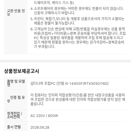
제품의 가치가 감소한 경우에는 A/S만 가능합니다.(제품훼손, 하
드웨어조작, 케이스 기스 등)
소프트웨어의 경우에는 어떠한 경우에도 반품이 되지 않습니다.
교환 반품 정
신중히 구매하시기 바랍니다.
보
프린터, 복합기,모니터 등 개봉후 상품으로서의 가치가 소멸되는
제품은 환불이 불가능합니다.
고객님의 단순 변심에 의해 교환/반품을 하실경우에는 상품 용역
비용(조립비+기타비용)+왕복 운송비를 부담하셔야 합니다. 조립
PC 특성상 밀봉된 새부품을 개봉하여 조립 후에 발송해 드리고
있기 때문에 환불을 원하시는 경우에는 감가삭감비+왕복운송비
가 부과됩니다.
상품정보제공고시
품명 및 모델
샵다나와 조립PC [인텔 i5-14400F/RTX5050/16G]
명
이 컴퓨터는 전자파 적합성평가(인증)를 받은 내장구성품을 사용하
인증 필 유
여 조립한 것으로 완성품에 대한 전자파 적합성평가를 받지 않은 제
무
품입니다.
정격전압 /
AC 220V / 600W
소비전력