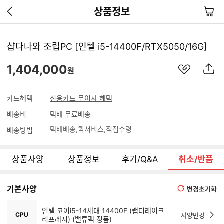
이
장
상품정보
전
바
페
구
이
니
지
샵다나와 조립PC [인텔 i5-14400F/RTX5050/16G]
가
기
관
상
1,404,000
원
심
품
상
S
품
N
카드혜택
신용카드 무이자 혜택
S
배송비
택배 무료배송
공
유
택배배송
퀵서비스
직접수령
배송방법
하
기
상품사양
상품정보
후기/Q&A
취소/반품
기본사양
변경초기화
인텔 코어i5-14세대 14400F (랩터레이크