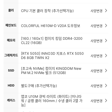
CPU
사양변경
리프레시) (밸류팩 정품)
쿨러
CPU 기본 쿨러 장착 (추가선택가능)
사양변경
메인보드
COLORFUL H610M-D V20A 도우정보
사양변경
[16G / 16Gx1] 컴이지 킹덤 DDR4-3200
메모리
사양변경
CL22 (16GB)
[RTX 5050] INNO3D 지포스 RTX 5050
그래픽카드
사양변경
D6 8GB TWIN X2
[초고속 NVMe] 컴이지 KINGDOM New
SSD
사양변경
PM M.2 NVMe 벌크 (512GB)
HDD
별도구매 (추가선택가능)
사양변경
앱코 U10M 큐빅 라이트 (화이트) [미니타
케이스
워 / 공랭 쿨러 160mm / 수냉 쿨러 2열 가
사양변경
능]