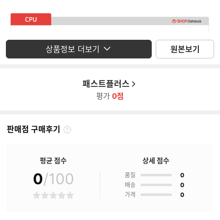
상품정보 더보기
원본보기
패스트플러스
평가
0점
판매점 구매후기
판
매
점
평균 점수
상세 점수
구
매
0
/100
점
품질
0
후
점
배송
0
기
점
가격
0
별
란?
점