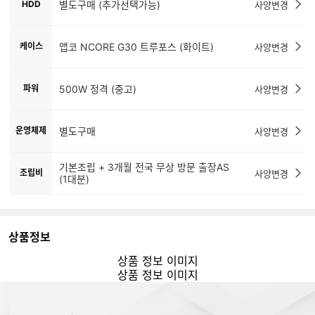
HDD
별도구매 (추가선택가능)
사양변경
케이스
앱코 NCORE G30 트루포스 (화이트)
사양변경
파워
500W 정격 (중고)
사양변경
운영체제
별도구매
사양변경
기본조립 + 3개월 전국 무상 방문 출장AS
조립비
사양변경
(1대분)
상품정보