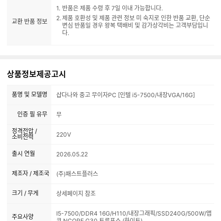
반품은 제품 수령 후 7일 이내 가능합니다.
제품 호환성 및 제품 관련 정보 미 숙지로 인한 반품 교환, 단순
교환 반품 정보
변심 반품일 경우 왕복 택배비 및 감가상각비는 고객부담입니
다.
상품정보제공고시
품명 및 모델명
샵다나와 중고 무이자PC [인텔 i5-7500/내장VGA/16G]
인증 필 유무
무
정격전압 /
220V
소비전력
출시 연월
2026.05.22
제조자 / 제조국
(주)패스트플러스
크기 / 무게
상세페이지 참조
I5-7500/DDR4 16G/H110/내장그래픽/SSD240G/500W/앱
주요사양
코 NCORE G30 트루포스 (화이트)