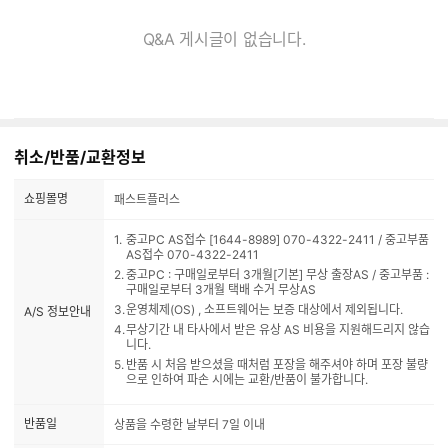
Q&A 게시글이 없습니다.
취소/반품/교환정보
쇼핑몰명
패스트플러스
중고PC AS접수 [1644-8989] 070-4322-2411 / 중고부품
AS접수 070-4322-2411
중고PC : 구매일로부터 3개월[기본] 무상 출장AS / 중고부품 :
구매일로부터 3개월 택배 수거 무상AS
운영체제(OS) , 소프트웨어는 보증 대상에서 제외됩니다.
A/S 정보안내
무상기간 내 타사에서 받은 유상 AS 비용을 지원해드리지 않습
니다.
반품 시 처음 받으셨을 때처럼 포장을 해주셔야 하며 포장 불량
으로 인하여 파손 시에는 교환/반품이 불가합니다.
반품일
상품을 수령한 날부터 7일 이내