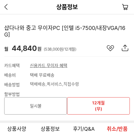
이
장
상품정보
전
바
페
구
이
니
샵다나와 중고 무이자PC [인텔 i5-7500/내장VGA/16
지
G]
가
기
관
상
44,840
월
원
(538,000원/12개월)
심
품
상
S
품
N
카드혜택
신용카드 무이자 혜택
S
배송비
택배 무료배송
공
유
택배배송
퀵서비스
직접수령
배송방법
하
기
할부방법
12개월
일시불
(무)
상품사양
상품정보
후기/Q&A
취소/반품