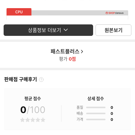
상품정보 더보기
원본보기
패스트플러스
평가
0점
판매점 구매후기
판
매
점
평균 점수
상세 점수
구
매
0
/100
점
품질
0
후
점
배송
0
기
점
가격
0
별
란?
점