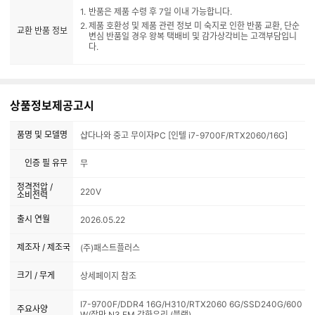
반품은 제품 수령 후 7일 이내 가능합니다.
제품 호환성 및 제품 관련 정보 미 숙지로 인한 반품 교환, 단순
교환 반품 정보
변심 반품일 경우 왕복 택배비 및 감가상각비는 고객부담입니
다.
상품정보제공고시
품명 및 모델명
샵다나와 중고 무이자PC [인텔 i7-9700F/RTX2060/16G]
인증 필 유무
무
정격전압 /
220V
소비전력
출시 연월
2026.05.22
제조자 / 제조국
(주)패스트플러스
크기 / 무게
상세페이지 참조
I7-9700F/DDR4 16G/H310/RTX2060 6G/SSD240G/600
주요사양
W/잘만 N3 FM 강화유리 (블랙)