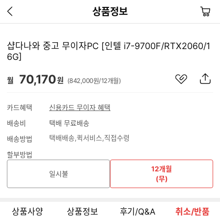
이
장
상품정보
전
바
페
구
이
니
샵다나와 중고 무이자PC [인텔 i7-9700F/RTX2060/1
지
6G]
가
기
관
상
70,170
월
원
(842,000원/12개월)
심
품
상
S
품
N
카드혜택
신용카드 무이자 혜택
S
배송비
택배 무료배송
공
유
택배배송
퀵서비스
직접수령
배송방법
하
기
할부방법
12개월
일시불
(무)
상품사양
상품정보
후기/Q&A
취소/반품