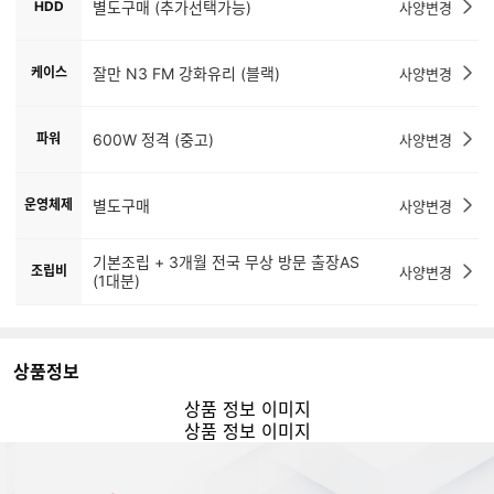
HDD
별도구매 (추가선택가능)
사양변경
케이스
잘만 N3 FM 강화유리 (블랙)
사양변경
파워
600W 정격 (중고)
사양변경
운영체제
별도구매
사양변경
기본조립 + 3개월 전국 무상 방문 출장AS
조립비
사양변경
(1대분)
상품정보