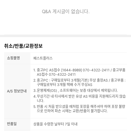
Q&A 게시글이 없습니다.
취소/반품/교환정보
쇼핑몰명
패스트플러스
중고PC AS접수 [1644-8989] 070-4322-2411 / 중고부품
AS접수 070-4322-2411
중고PC : 구매일로부터 3개월[기본] 무상 출장AS / 중고부품 :
구매일로부터 3개월 택배 수거 무상AS
운영체제(OS) , 소프트웨어는 보증 대상에서 제외됩니다.
A/S 정보안내
무상기간 내 타사에서 받은 유상 AS 비용을 지원해드리지 않습
니다.
반품 시 처음 받으셨을 때처럼 포장을 해주셔야 하며 포장 불량
으로 인하여 파손 시에는 교환/반품이 불가합니다.
반품일
상품을 수령한 날부터 7일 이내