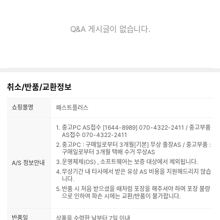
Q&A 게시글이 없습니다.
취소/반품/교환정보
쇼핑몰명
패스트플러스
중고PC AS접수 [1644-8989] 070-4322-2411 / 중고부품
AS접수 070-4322-2411
중고PC : 구매일로부터 3개월[기본] 무상 출장AS / 중고부품 :
구매일로부터 3개월 택배 수거 무상AS
운영체제(OS) , 소프트웨어는 보증 대상에서 제외됩니다.
A/S 정보안내
무상기간 내 타사에서 받은 유상 AS 비용을 지원해드리지 않습
니다.
반품 시 처음 받으셨을 때처럼 포장을 해주셔야 하며 포장 불량
으로 인하여 파손 시에는 교환/반품이 불가합니다.
반품일
상품을 수령한 날부터 7일 이내