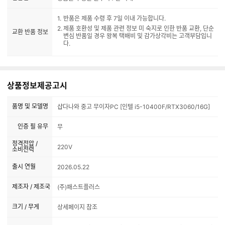
반품은 제품 수령 후 7일 이내 가능합니다.
제품 호환성 및 제품 관련 정보 미 숙지로 인한 반품 교환, 단순
교환 반품 정보
변심 반품일 경우 왕복 택배비 및 감가상각비는 고객부담입니
다.
상품정보제공고시
품명 및 모델명
샵다나와 중고 무이자PC [인텔 i5-10400F/RTX3060/16G]
인증 필 유무
무
정격전압 /
220V
소비전력
출시 연월
2026.05.22
제조자 / 제조국
(주)패스트플러스
크기 / 무게
상세페이지 참조
I5-10400F/DDR4 16G/H410/RTX3060 12G/SSD240G/6
주요사양
00W/앱코 U30 마린 (화이트)