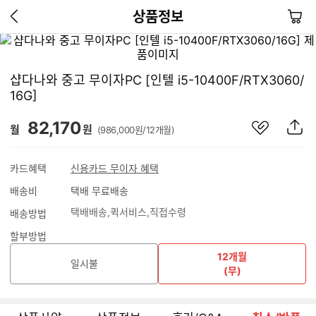
이
장
상품정보
전
바
페
구
이
니
샵다나와 중고 무이자PC [인텔 i5-10400F/RTX3060/
지
16G]
가
기
관
상
82,170
월
원
(986,000원/12개월)
심
품
상
S
품
N
카드혜택
신용카드 무이자 혜택
S
배송비
택배 무료배송
공
유
택배배송
퀵서비스
직접수령
배송방법
하
기
할부방법
12개월
일시불
(무)
상품사양
상품정보
후기/Q&A
취소/반품