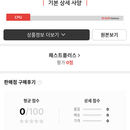
상품정보 더보기
원본보기
패스트플러스
평가
0점
판매점 구매후기
판
매
점
평균 점수
상세 점수
구
매
0
/100
점
품질
0
후
점
배송
0
기
점
가격
0
별
란?
점