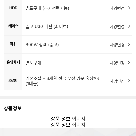
HDD
별도구매 (추가선택가능)
사양변경
케이스
앱코 U30 마린 (화이트)
사양변경
파워
600W 정격 (중고)
사양변경
운영체제
별도구매
사양변경
기본조립 + 3개월 전국 무상 방문 출장AS
조립비
사양변경
(1대분)
상품정보