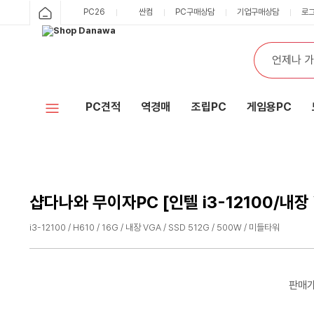
샵
PC26
싼컴
PC구매상담
기업구매상담
로
카
다
테
통
검
고
합
색
나
리
검
색
와
PC견적
역경매
조립PC
게임용PC
홈
샵다나와 무이자PC [인텔 i3-12100/내장 
i3-12100 / H610 / 16G / 내장 VGA / SSD 512G / 500W / 미들타워
수
수
량
량
감
증
판매
소
가