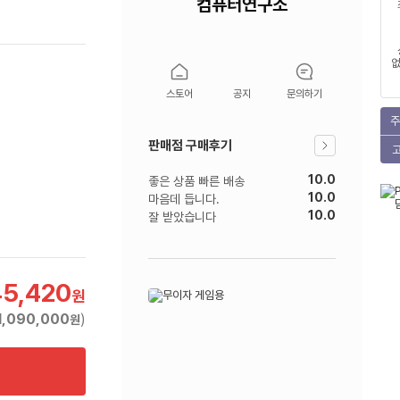
컴퓨터연구소
없
스토어
공지
문의하기
주
판매점 구매후기
10.0
좋은 상품 빠른 배송
10.0
마음데 듭니다.
10.0
잘 받았습니다
45,420
원
1,090,000
)
원