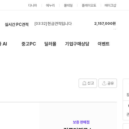
다나와
에누리
몰테일
플레이오토
메이크샵
실시간 PC견적
[03:30]
7500F + RTX 5060 Ti 견적
3,374,000원
[02:26]
카드 견적도 부탁드립니다.
2,555,000원
[01:46]
현금,카드 상관없고 견적 부탁드립니다.
2,555,000원
 AI
중고PC
딜러몰
기업구매상담
이벤트
New
외부 링크
[01:14]
견적 요청드립니다.
1,141,000원
[01:11]
롤,배그,주로 스팀게임 합니다 견적한번 부탁드립니다
3,226,000원
[00:57]
견적 요청드립니다.
2,558,000원
[00:44]
견적 요청드립니다.
2,908,000원
[00:42]
현금 견적 부탁드립니다.
2,555,000원
신고
공유
[00:28]
견적부탁드립니다
4,981,000원
[03:32]
현금견적입니다
2,157,000원
보증 판매점