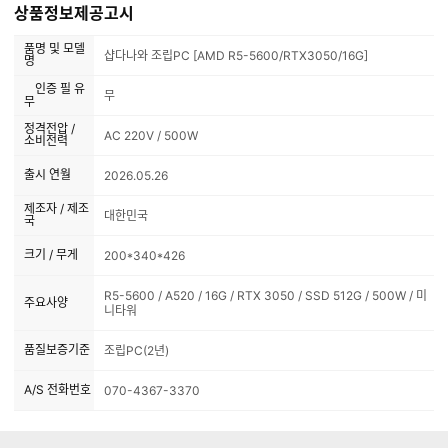
상품정보제공고시
품명 및 모델
샵다나와 조립PC [AMD R5-5600/RTX3050/16G]
명
인증 필 유
무
무
정격전압 /
AC 220V / 500W
소비전력
출시 연월
2026.05.26
제조자 / 제조
대한민국
국
크기 / 무게
200*340*426
R5-5600 / A520 / 16G / RTX 3050 / SSD 512G / 500W / 미
주요사양
니타워
품질보증기준
조립PC(2년)
A/S 전화번호
070-4367-3370