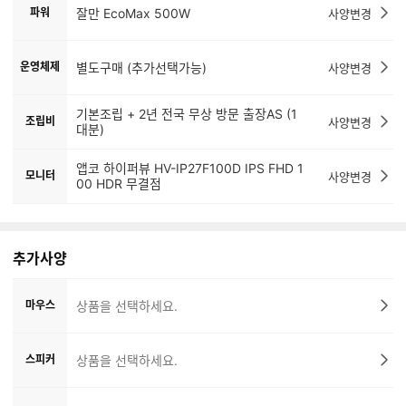
파워
잘만 EcoMax 500W
사양변경
운영체제
별도구매 (추가선택가능)
사양변경
기본조립 + 2년 전국 무상 방문 출장AS (1
조립비
사양변경
대분)
앱코 하이퍼뷰 HV-IP27F100D IPS FHD 1
모니터
사양변경
00 HDR 무결점
추가사양
마우스
상품을 선택하세요.
스피커
상품을 선택하세요.