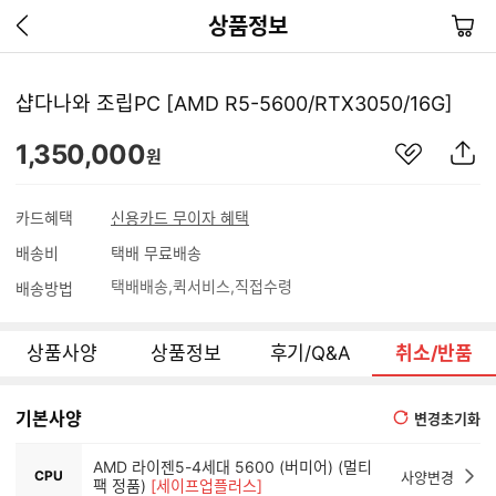
이
장
상품정보
전
바
페
구
이
니
샵다나와 조립PC [AMD R5-5600/RTX3050/16G]
지
가
관
상
1,350,000
기
원
심
품
상
S
품
N
카드혜택
신용카드 무이자 혜택
S
배송비
택배 무료배송
공
유
택배배송
퀵서비스
직접수령
배송방법
하
기
상품사양
상품정보
후기/Q&A
취소/반품
기본사양
변경초기화
AMD 라이젠5-4세대 5600 (버미어) (멀티
CPU
사양변경
팩 정품)
[세이프업플러스]