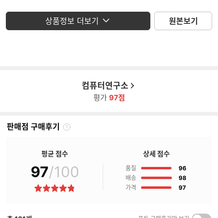
앱코 하이퍼뷰 HV-IP27F100D IPS FHD
모니터
상품정보 더보기
원본보기
100 HDR 무결점
컴퓨터연구소
평가
97점
판매점 구매후기
판
매
점
평균 점수
상세 점수
구
97
/100
점
매
품질
96
후
점
배송
98
기
점
가격
97
별
란?
점