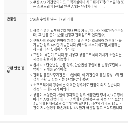
무상 A/S 기간중이라도 고객과실이나 하드웨어조작(오버클럭) 또
는 소프트웨어 문제로 인한 A/S는 유상처리 됩니다.
반품일
상품을 수령한 날부터 7일 이내
상품 수령한 날부터 7일 이내 반품 가능 / 다나와 거래완료(주문상
태) 후 반품 불가 (반품 신청후 판매점으로 연락필수)
구매자의 과실로 인하여 제품이 훼손 또는 멸실되어 재판매가 불
가능한 경우 A/S만 가능합니다 (박스및 부수기재포함,제품훼손,
하드웨어조작, 케이스 기스 등)
프린터, 복합기,모니터 등 개봉후 상품으로서의 가치가 소멸되는
제품은 환불이 불가능합니다.
완제 PC 단순변심 반품 경우, 단순변심 공임비용 발생(조립비 +
교환 반품 정
택배비 + 제품 감가비용)
보
판매점 품질보증기간은 30일이며. 이 기간안에 동일 증상 3회 발
생시 교환 및 반품 가능 (조립PC의 경우)
소프트웨어의 경우에는 어떠한 경우에도 반품이 되지 않습니다.
신중히 구매하시기 바랍니다.
상품이 수령한지 7일이 경과했을 경우 제품관련 당사 A/S 규정에
따라서 A/S 진행이 됩니다./ 택배 파손일경우 본 제품 박스 포함 1
4일이내 판매점으로 접수해야하 합니다 . 시간의 경과로 14일 기
간이 지나실경우 파손처리및 AS 불가 하신점 참고 부탁드립니다