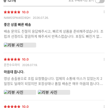
총
121
개
포토 구매후기만 보기
켜
기/
끄
10.0
별
옵
기
NAW0SPAI4ED9QH
2026.07.26.
점
션
더
좋은 상품 빠른 배송
보
배송 문의도 친절히 응답해주시고, 빠르게 상품을 준비해주셨습니다. 조
기
립과 선정리도 깔끔하게 해주셔서 만족스럽습니다. 포장도 빠진거 없이
다 챙겨서 아주 꼼꼼하게 보내주셨습니다.
10.0
별
옵
운전수오라이
2026.07.19.
점
션
더
마음데 듭니다.
보
영상 송출용으로 조립 요청했습니다. 업체의 소통에 미스가 있었는지 2
기
일정도 딜레이 되었지만 포장상태나 품질 배송은 매우 마음데 듭니다.
꼼꼼한 포장과 사용한 부품들의 상자를 동봉해주시니 신뢰가 갑니다. 잘
사용하겠습니다.
10.0