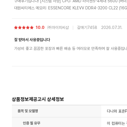
구매후기입니다! [시스템 사양] CPU: AMD 라이젠5-4세대 5600 (버미어) 메인보드: ASUS PRIME A520M-A II
대원씨티에스 메모리: ESSENCORE KLEVV DDR4-3200 CL22 (16GB - 8GB x 2) 그래픽카드: ZOTAC GAMI
NG 지포스 RTX 5060 Twin Edge OC D7 8GB SSD: 마이크론 Crucial P310 M.2 NVMe (1TB) 파워: 마이크
로닉스 Classic II 풀체인지 650W 80PLUS스탠다드 ATX3.1 쿨러: DEEPCOOL AG400 G2 (블랙) 케이스: dark
별
10.0
㈜마이피씨샵
갈매기7458
2026.07.31.
Flash DS900 ARGB 강화유리 (블랙 우드) OS: Microsoft Windows 11 Home (처음사용자용 한글) [후기] 배송
점
도 안전하고 빠르게 잘 도착했고, 내부 선 정리나 조립 상태가 아주 깔끔해
잘 받아서 사용중입니다
상태로 도착해서 바로 연결해 실행해 보니 게임도 원활하게 너무 잘 돌아
가성비 좋고 꼼꼼한 포장과 빠른 배송 등 여러모로 만족하며 잘 사용중입
저희 집이랑 너무 잘어울려서 만족스럽게 잘 쓰겠습니다. 다음에도 PC 구
있을 것 같습니다.
상품정보제공고시 상세정보
품목 및 모델명
다나와 표준PC
인증 필 유무
이 컴퓨터는 