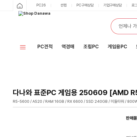
샵
PC26
싼컴
PC구매상담
기업구매상담
로
카
다
테
통
검
고
합
색
나
리
검
색
와
PC견적
역경매
조립PC
게임용PC
홈
다나와 표준PC 게임용 250609 [AMD R5
R5-5600 / A520 / RAM 16GB / RX 6600 / SSD 240GB / 미들타워 / 800
판매몰