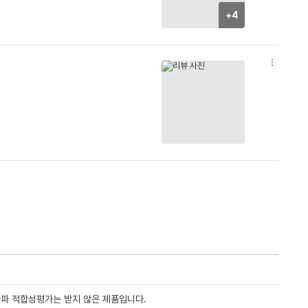
+4
옵
션
더
보
기
자파 적합성평가는 받지 않은 제품입니다.