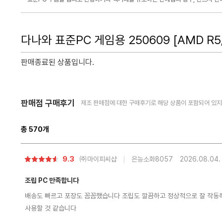
다나와 표준PC 게임용 250609 [AMD R5/
판매종료된 상품입니다.
다
판매점 구매후기
제조 판매점에 대한 구매후기로 해당 상품이 포함되어 있지 
음
페
이
지
총
570
개
로
별
9.3
㈜마이피씨샵
은능소화8057
2026.08.04.
점
조립 PC 만족합니다
배송도 빠르고 포장도 꼼꼼했습니다 조립도 깔끔하고 정상적으로 잘 작동해
사용할 것 같습니다