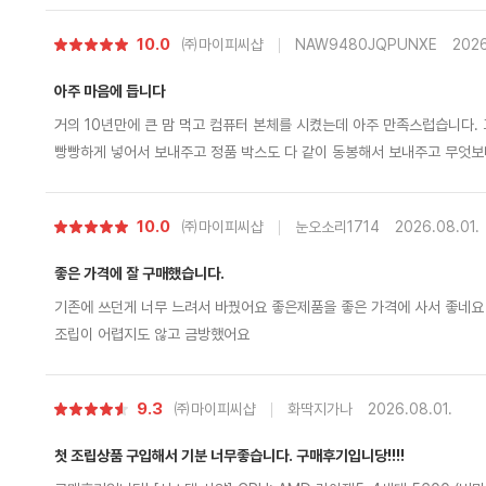
별
10.0
㈜마이피씨샵
NAW9480JQPUNXE
2026
점
아주 마음에 듭니다
거의 10년만에 큰 맘 먹고 컴퓨터 본체를 시켰는데 아주 만족스럽습니다. 고가 품목이다 보니 본체 에어 및 기본 포장
빵빵하게 넣어서 보내주고 정품 박스도 다 같이 동봉해서 보내주고 무엇보다 제가 까먹고 조립비 포함 안하고 신청했는
데 먼저 전화해서 조립 신청 안했는데 신청 안하신거 맞냐로 확인 전화도 먼저 해주시고 친절하기까지 하시네요 괜히 평
점 높은 곳이 아닌거 같습니다. 타지역 분들도 충분히 믿고 시킬 수 있다
별
10.0
㈜마이피씨샵
눈오소리1714
2026.08.01.
점
좋은 가격에 잘 구매했습니다.
기존에 쓰던게 너무 느려서 바꿨어요 좋은제품을 좋은 가격에 사서 좋네요
조립이 어렵지도 않고 금방했어요
별
9.3
㈜마이피씨샵
화딱지가나
2026.08.01.
점
첫 조립상품 구입해서 기분 너무좋습니다. 구매후기입니당!!!!