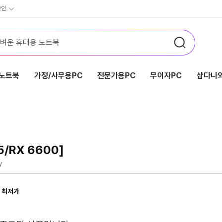
그인
노트북
가정/사무용PC
전문가용PC
무이자PC
샵다나와
/RX 6600]
W
 최저가