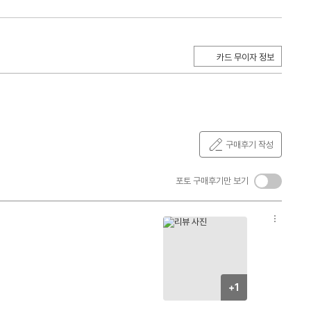
카드 무이자 정보
구매후기 작성
켜
포토 구매후기만 보기
기/
끄
옵
기
션
더
보
기
+1