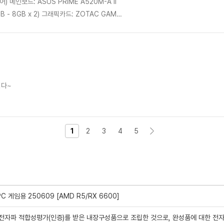
서 마음에 듭니다! 윈도우 세팅까지 다 마친
가네요. 디자인도 블랙 우드 감성이라 깔끔하고
니다~
매할 일 있으면 여기서 구매할게요! 믿고 살 수
1
2
3
4
5
 게임용 250609 [AMD R5/RX 6600]
전자파 적합성평가(인증)를 받은 내장구성품으로 조립한 것으로, 완성품에 대한 전