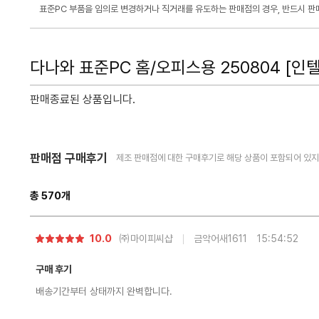
표준PC 부품을 임의로 변경하거나 직거래를 유도하는 판매점의 경우, 반드시 판매
다나와 표준PC 홈/오피스용 250804 [인텔
판매종료된 상품입니다.
다
판매점 구매후기
제조 판매점에 대한 구매후기로 해당 상품이 포함되어 있지 
음
페
이
지
총
570
개
로
별
10.0
㈜마이피씨샵
금악어새1611
15:54:52
점
구매 후기
배송기간부터 상태까지 완벽합니다.