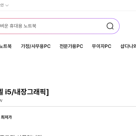
그인
노트북
가정/사무용PC
전문가용PC
무이자PC
샵다나와
텔 i5/내장그래픽]
0W
 최저가