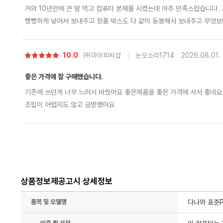
거의 10년만에 큰 맘 먹고 컴퓨터 본체를 시켰는데 아주 만족스럽습니다. 고가 품목이다 보니 본체 에어 및 기본 포장
빵빵하게 넣어서 보내주고 정품 박스도 다 같이 동봉해서 보내주고 무엇보다 제가 까먹고 조립비 포함 안하고 신청했는
데 먼저 전화해서 조립 신청 안했는데 신청 안하신거 맞냐로 확인 전화도 먼저 해주시고 친절하기까지 하시네요 괜히 평
점 높은 곳이 아닌거 같습니다. 타지역 분들도 충분히 믿고 시킬 수 있다
별
10.0
㈜마이피씨샵
눈오소리1714
2026.08.01.
점
좋은 가격에 잘 구매했습니다.
기존에 쓰던게 너무 느려서 바꿨어요 좋은제품을 좋은 가격에 사서 좋네요
조립이 어렵지도 않고 금방했어요
상품정보제공고시 상세정보
품목 및 모델명
다나와 표준P