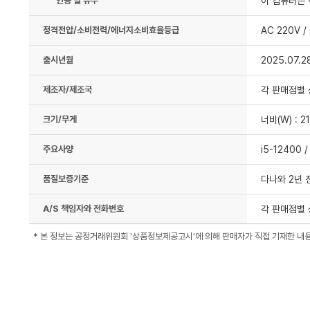
인증 필 유무
이 컴퓨터는 
정격전압/소비전력/에너지소비효율등급
AC 220V /
출시년월
2025.07.2
제조자/제조국
각 판매점별
크기/무게
너비(W) : 2
주요사양
i5-12400 
품질보증기준
다나와 2년 
A/S 책임자와 전화번호
각 판매점별 
* 본 정보는 공정거래위원회 '상품정보제공고시'에 의해 판매자가 직접 기재한 내