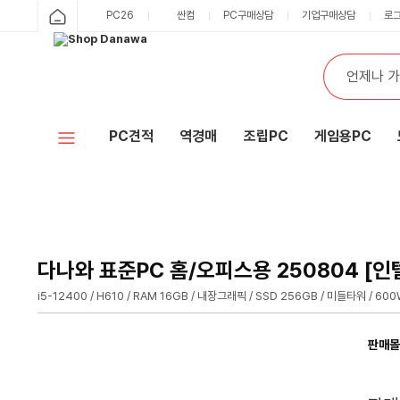
샵
PC26
싼컴
PC구매상담
기업구매상담
로
카
다
테
통
검
고
합
색
나
리
검
색
와
PC견적
역경매
조립PC
게임용PC
홈
다나와 표준PC 홈/오피스용 250804 [인
i5-12400 / H610 / RAM 16GB / 내장그래픽 / SSD 256GB / 미들타워 / 60
판매몰