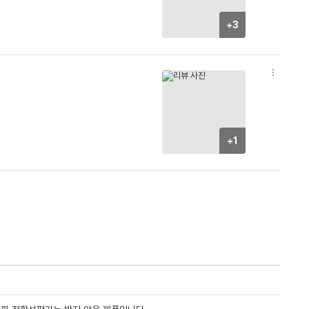
+3
옵
션
더
보
기
+1