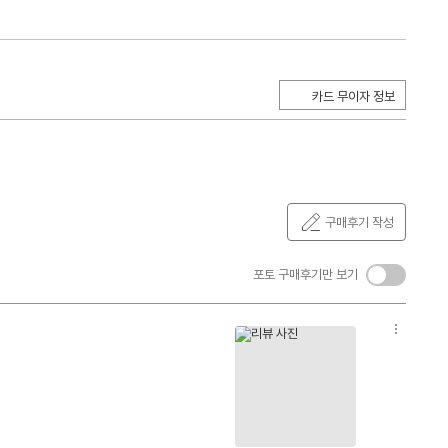
카드 무이자 정보
구매후기 작성
켜
포토 구매후기만 보기
기/
끄
옵
기
션
더
보
기