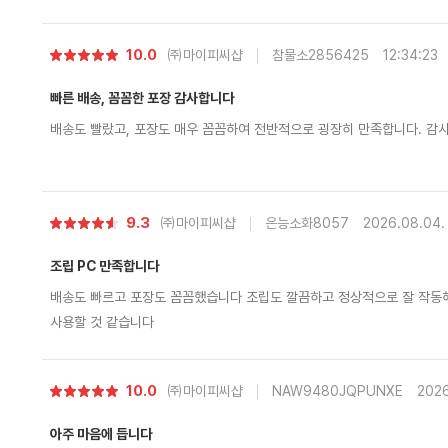
별
10.0
㈜마이피씨샵
참물소2856425
12:34:23
점
빠른 배송, 꼼꼼한 포장 감사합니다
배송도 빨랐고, 포장도 매우 꼼꼼하여 전반적으로 굉장히 만족합니다. 감
별
9.3
㈜마이피씨샵
은능소화8057
2026.08.04.
점
조립 PC 만족합니다
배송도 빠르고 포장도 꼼꼼했습니다 조립도 깔끔하고 정상적으로 잘 작동해
사용할 것 같습니다
별
10.0
㈜마이피씨샵
NAW9480JQPUNXE
2026
점
아주 마음에 듭니다