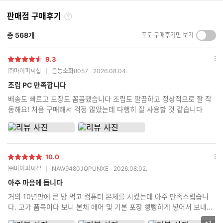
판매점 구매후기
구
매
총
568
개
포토 구매후기만 보기
켜
후
기/
기
끄
란?
9.3
별
옵
기
㈜마이피씨샵
은능소화8057
2026.08.04.
점
션
더
조립 PC 만족합니다
보
배송도 빠르고 포장도 꼼꼼했습니다 조립도 깔끔하고 정상적으로 잘 작
기
동해요! 처음 구매해서 걱정 많았는데 다행히 잘 사용할 것 같습니다
10.0
별
옵
㈜마이피씨샵
NAW9480JQPUNXE
2026.08.02.
점
션
더
아주 마음에 듭니다
보
거의 10년만에 큰 맘 먹고 컴퓨터 본체를 시켰는데 아주 만족스럽습니
기
다. 고가 품목이다 보니 본체 에어 및 기본 포장 빵빵하게 넣어서 보내주
고 정품 박스도 다 같이 동봉해서 보내주고 무엇보다 제가 까먹고 조립
+1