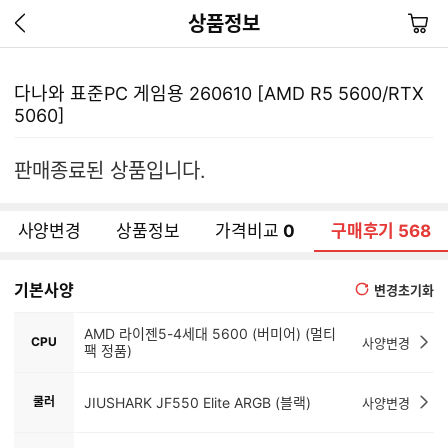
이
장
상품정보
전
바
페
구
이
니
다나와 표준PC 게임용 260610 [AMD R5 5600/RTX
지
5060]
가
기
판매종료된 상품입니다.
사양변경
상품정보
가격비교
0
구매후기
568
기본사양
변경초기화
AMD 라이젠5-4세대 5600 (버미어) (멀티
CPU
사양변경
팩 정품)
쿨러
JIUSHARK JF550 Elite ARGB (블랙)
사양변경