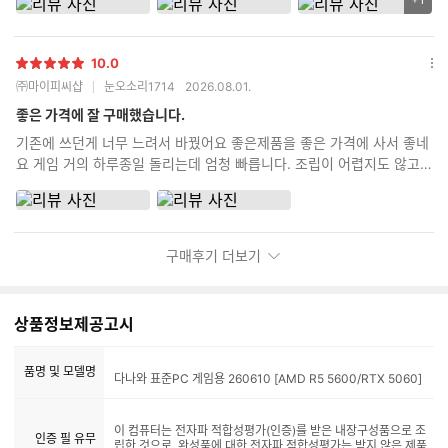
리
비 포함 안하고 신청했는데 먼저 전화해서 조립 신청 안했는데 신청 안
뷰
하신거 맞냐로 확인 전화도 먼저 해주시고 친절하기까지 하시네요 괜히
이
평점 높은 곳이 아닌거 같습니다. 타지역 분들도 충분히 믿고 시킬 수 있
10.0
미
별
다는 생각이 드네요
옵
㈜마이피씨샵
눈오소리1714
2026.08.01.
지
점
션
추
더
좋은 가격에 잘 구매했습니다.
가
보
기존에 쓰던게 너무 느려서 바꿨어요 좋은제품을 좋은 가격에 사서 좋네
기
갯
요 게임 거의 하루종일 돌리는데 엄청 빠릅니다. 조립이 어렵지도 않고
수
금방했어요
구매후기 더보기
상품정보제공고시
품명 및 모델명
다나와 표준PC 게임용 260610 [AMD R5 5600/RTX 5060]
이 컴퓨터는 전자파 적합성평가(인증)를 받은 내장구성품으로 조
인증 필 유무
립한 것으로, 완성품에 대한 전자파 적합성평가는 받지 않은 제품