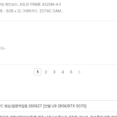
서 마음에 듭니다! 윈도우 세팅까지 다 마친
가네요. 디자인도 블랙 우드 감성이라 깔끔하고
니다~
매할 일 있으면 여기서 구매할게요! 믿고 살 수
1
2
3
4
5
 영상/음향작업용 260627 [인텔 U9 285K/RTX 5070]