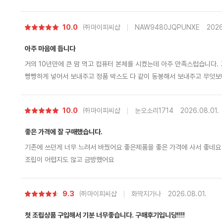
별
10.0
㈜마이피씨샵
NAW9480JQPUNXE
2026
점
아주 마음에 듭니다
거의 10년만에 큰 맘 먹고 컴퓨터 본체를 시켰는데 아주 만족스럽습니다. 고가 품목이다 보니 본체 에어 및 기본 포장
빵빵하게 넣어서 보내주고 정품 박스도 다 같이 동봉해서 보내주고 무엇보다 제가 까먹고 조립비 포함 안하고 신청했는
데 먼저 전화해서 조립 신청 안했는데 신청 안하신거 맞냐로 확인 전화도 먼저 해주시고 친절하기까지 하시네요 괜히 평
점 높은 곳이 아닌거 같습니다. 타지역 분들도 충분히 믿고 시킬 수 있다
별
10.0
㈜마이피씨샵
눈오소리1714
2026.08.01.
점
좋은 가격에 잘 구매했습니다.
기존에 쓰던게 너무 느려서 바꿨어요 좋은제품을 좋은 가격에 사서 좋네요
조립이 어렵지도 않고 금방했어요
별
9.3
㈜마이피씨샵
화딱지가나
2026.08.01.
점
첫 조립상품 구입해서 기분 너무좋습니다. 구매후기입니당!!!!