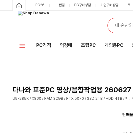
샵
PC26
싼컴
PC구매상담
기업구매상담
로
카
다
테
통
검
고
합
색
나
리
검
색
와
PC견적
역경매
조립PC
게임용PC
홈
다나와 표준PC 영상/음향작업용 260627 [
U9-285K / X860 / RAM 32GB / RTX 5070 / SSD 2TB / HDD 4TB / 빅타
판매몰