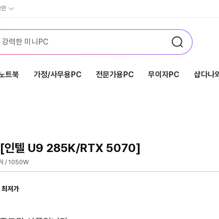
그인
노트북
가정/사무용PC
전문가용PC
무이자PC
샵다나와
인텔 U9 285K/RTX 5070]
워 / 1050W
 최저가