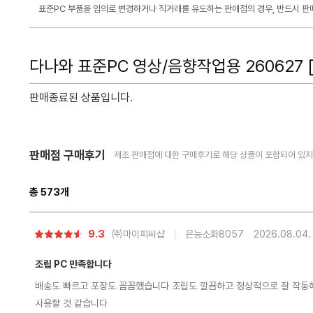
표준PC 부품을 임의로 변경하거나 직거래를 유도하는 판매점의 경우, 반드시 판매
다나와 표준PC 영상/음향작업용 260627 [인
판매종료된 상품입니다.
다
판매점 구매후기
제조 판매점에 대한 구매후기로 해당 상품이 포함되어 있지 
음
페
이
지
총
573
개
로
별
9.3
㈜마이피씨샵
은능소화8057
2026.08.04.
점
조립 PC 만족합니다
배송도 빠르고 포장도 꼼꼼했습니다 조립도 깔끔하고 정상적으로 잘 작동해
사용할 것 같습니다