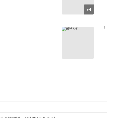
+4
옵
션
더
보
기