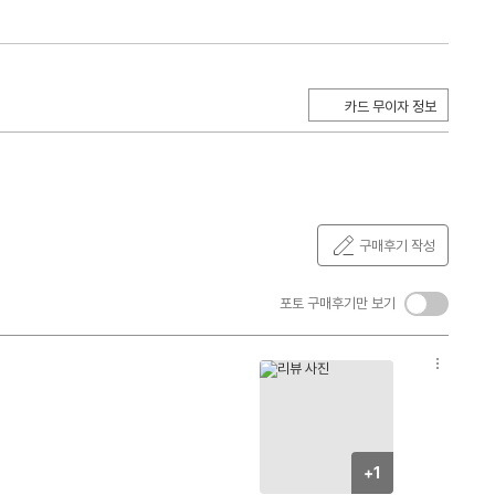
카드 무이자 정보
구매후기 작성
켜
포토 구매후기만 보기
기/
끄
옵
기
션
더
보
기
+1