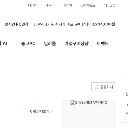
다나와
에누리
몰테일
플레이오토
메이크샵
실시간 PC견적
[09:46]
카드 최저가 바로 구매합니다
3,234,000원
[10:49]
견적
3,214,000원
[10:39]
[건설회사현장사용] PC 견적 (데크탑 본체4, 모니터6) - 세금계산서 발행건
7,136,000원
 AI
중고PC
딜러몰
기업구매상담
이벤트
New
외부 링크
[10:35]
[건설회사] PC 견적 (데크탑 본체4, 모니터6) - 세금계산서 발행건
6,916,000원
[10:15]
견적요청합니다.
4,365,000원
[10:13]
견적 요청합니다.
4,310,000원
[10:03]
pc견적
1,072,000원
[09:57]
견적 요청합니다
2,909,000원
[09:52]
현금 견적 요청합니다
3,234,000원
공유하기
[09:47]
현금 견적이요
2,574,000원
0개
전체보기