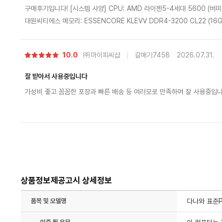
구매후기입니다! [시스템 사양] CPU: AMD 라이젠5-4세대 5600 (버미어) 메인보드: ASUS PRIME A520M-A II
대원씨티에스 메모리: ESSENCORE KLEVV DDR4-3200 CL22 (16GB - 8GB x 2) 그래픽카드: ZOTAC GAMI
NG 지포스 RTX 5060 Twin Edge OC D7 8GB SSD: 마이크론 Crucial P310 M.2 NVMe (1TB) 파워: 마이크
로닉스 Classic II 풀체인지 650W 80PLUS스탠다드 ATX3.1 쿨러: DEEPCOOL AG400 G2 (블랙) 케이스: dark
별
10.0
㈜마이피씨샵
갈매기7458
2026.07.31.
Flash DS900 ARGB 강화유리 (블랙 우드) OS: Microsoft Windows 11 Home (처음사용자용 한글) [후기] 배송
점
도 안전하고 빠르게 잘 도착했고, 내부 선 정리나 조립 상태가 아주 깔끔해
잘 받아서 사용중입니다
상태로 도착해서 바로 연결해 실행해 보니 게임도 원활하게 너무 잘 돌아
가성비 좋고 꼼꼼한 포장과 빠른 배송 등 여러모로 만족하며 잘 사용중입
저희 집이랑 너무 잘어울려서 만족스럽게 잘 쓰겠습니다. 다음에도 PC 구
있을 것 같습니다.
상품정보제공고시 상세정보
품목 및 모델명
다나와 표준PC