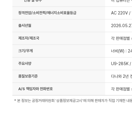
인증 필 유무
이 컴퓨터는 
정격전압/소비전력/에너지소비효율등급
AC 220V /
출시년월
2026.05.2
제조자/제조국
각 판매점별
크기/무게
너비(W) : 2
주요사양
U9-285K /
품질보증기준
다나와 2년 
A/S 책임자와 전화번호
각 판매점별 
* 본 정보는 공정거래위원회 '상품정보제공고시'에 의해 판매자가 직접 기재한 내