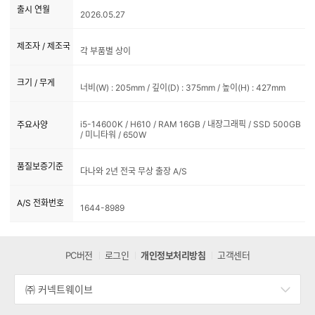
출시 연월
2026.05.27
제조자 / 제조국
각 부품별 상이
크기 / 무게
너비(W) : 205mm / 깊이(D) : 375mm / 높이(H) : 427mm
i5-14600K / H610 / RAM 16GB / 내장그래픽 / SSD 500GB
주요사양
/ 미니타워 / 650W
품질보증기준
다나와 2년 전국 무상 출장 A/S
A/S 전화번호
1644-8989
PC버전
로그인
개인정보처리방침
고객센터
㈜ 커넥트웨이브
세
부