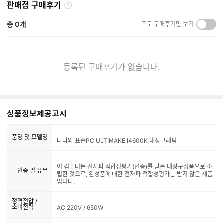
판매점 구매후기
구
매
총
0
개
포토 구매후기만 보기
켜
후
기/
기
끄
란?
기
등록된 구매후기가 없습니다.
상품정보제공고시
품명 및 모델명
다나와 표준PC ULTIMAKE I4600K 내장그래픽
이 컴퓨터는 전자파 적합성평가(인증)를 받은 내장구성품으로 조
인증 필 유무
립한 것으로, 완성품에 대한 전자파 적합성평가는 받지 않은 제품
입니다.
정격전압 /
소비전력
AC 220V / 650W