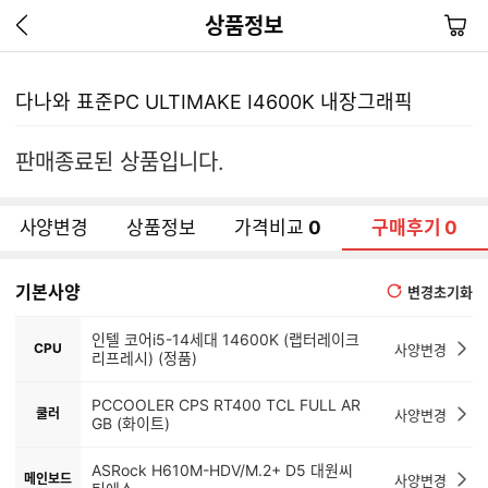
이
장
상품정보
전
바
페
구
이
니
다나와 표준PC ULTIMAKE I4600K 내장그래픽
지
가
기
판매종료된 상품입니다.
사양변경
상품정보
가격비교
0
구매후기
0
기본사양
변경초기화
인텔 코어i5-14세대 14600K (랩터레이크
CPU
사양변경
리프레시) (정품)
PCCOOLER CPS RT400 TCL FULL AR
쿨러
사양변경
GB (화이트)
ASRock H610M-HDV/M.2+ D5 대원씨
메인보드
사양변경