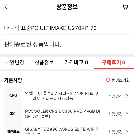
이
장
상품정보
전
바
페
구
이
니
다나와 표준PC ULTIMAKE U270KP-70
지
가
기
판매종료된 상품입니다.
사양변경
상품정보
가격비교
0
구매후기
0
기본사양
변경초기화
인텔 코어 울트라7 시리즈2 270K Plus (애
CPU
사양변경
로우레이크 리프레시) (정품)
PCCOOLER CPS DC360 PRO ARGB DI
쿨러
사양변경
SPLAY (블랙)
GIGABYTE Z890 AORUS ELITE WIFI7
메인보드
사양변경