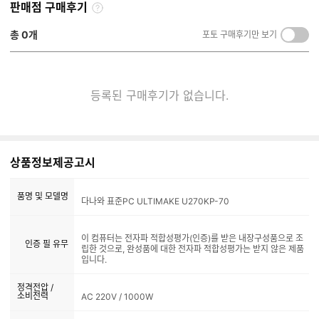
판매점 구매후기
구
매
총
0
개
포토 구매후기만 보기
켜
후
기/
기
끄
란?
기
등록된 구매후기가 없습니다.
상품정보제공고시
품명 및 모델명
다나와 표준PC ULTIMAKE U270KP-70
이 컴퓨터는 전자파 적합성평가(인증)를 받은 내장구성품으로 조
인증 필 유무
립한 것으로, 완성품에 대한 전자파 적합성평가는 받지 않은 제품
입니다.
정격전압 /
소비전력
AC 220V / 1000W