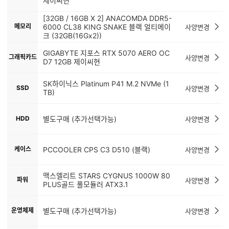
제이씨현
[32GB / 16GB X 2] ANACOMDA DDR5-
메모리
6000 CL38 KING SNAKE 블랙 얼티메이
사양변경
크 (32GB(16Gx2))
GIGABYTE 지포스 RTX 5070 AERO OC
그래픽카드
사양변경
D7 12GB 제이씨현
SK하이닉스 Platinum P41 M.2 NVMe (1
SSD
사양변경
TB)
HDD
별도구매 (추가선택가능)
사양변경
케이스
PCCOOLER CPS C3 D510 (블랙)
사양변경
맥스엘리트 STARS CYGNUS 1000W 80
파워
사양변경
PLUS골드 풀모듈러 ATX3.1
운영체제
별도구매 (추가선택가능)
사양변경