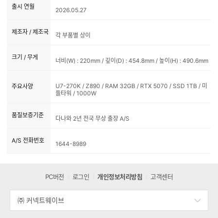
출시 연월
2026.05.27
제조자 / 제조국
각 부품별 상이
크기 / 무게
너비(W) : 220mm / 깊이(D) : 454.8mm / 높이(H) : 490.6mm
U7-270K / Z890 / RAM 32GB / RTX 5070 / SSD 1TB / 미
주요사양
들타워 / 1000W
품질보증기준
다나와 2년 전국 무상 출장 A/S
A/S 전화번호
1644-8989
PC버전
로그인
개인정보처리방침
고객센터
㈜ 커넥트웨이브
세
부