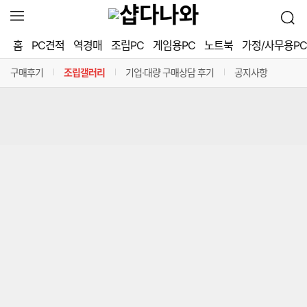
확
검
장
PC버전
로그인
개인정보처리방침
고객센터
색
영
홈
PC견적
역경매
조립PC
게임용PC
노트북
가정/사무용PC
역
㈜ 커넥트웨이브
세
열
부
구매후기
조립갤러리
기업·대량 구매상담 후기
공지사항
기
정
구분선
구분선
구분선
구분선
보
열
기