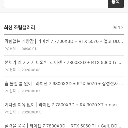
등록
력
력
한
가
글
능
자
한
수
글
자
최신 조립갤러리
더보기
수
막힘없는 개방감 | 라이젠 7 7700X3D + RTX 5070 + 앱코 UD51 엑시드 ARGB BTF
PC견적
08:00:01
본체가 왜 거기서 나와? | 라이젠 7 7800X3D + RTX 5060 Ti + PATRIOT SIGNATURE PREMIUM EVO
PC견적
2026.08.08.
숨 돌릴 틈 없이 | 라이젠 7 9800X3D + RTX 5070 + 삼성전자 990 PRO
PC견적
2026.08.07.
기다릴 이유 없이 | 라이젠 7 7800X3D + RX 9070 XT + darkFlash 퍼펙트모스트 850W 80PLUS골드
PC견적
2026.08.07.
실력을 쑥쑥 | 라이젠 7 7800X3D + RTX 5060 Ti + GeIL DDR5-5600 CL46 PRISTINE V