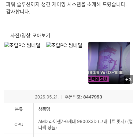
파워 솔루션까지 챙긴 게이밍 시스템을 소개해 드렸습니다.
감사합니다.
사진/영상 모아보기
+3
사
진/
영
l
2026.05.21.
주문번호:
8447953
상
등
분류
상품명
록
AMD 라이젠7-6세대 9800X3D (그래니트 릿지) (멀
수
CPU
티팩 정품)