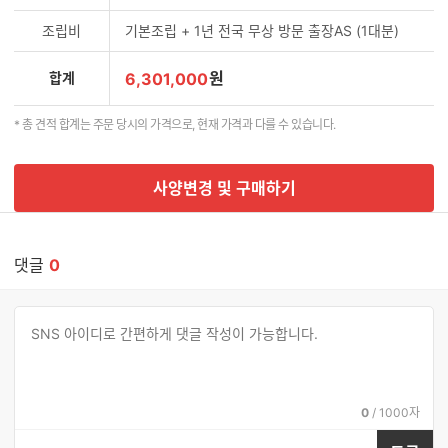
조립비
기본조립 + 1년 전국 무상 방문 출장AS (1대분)
원
합계
6,301,000
* 총 견적 합계는 주문 당시의 가격으로, 현재 가격과 다를 수 있습니다.
사양변경 및 구매하기
댓글
0
댓
댓
글
글
쓰
입
기
력
현
전
0
/
1000자
재
체
입
입