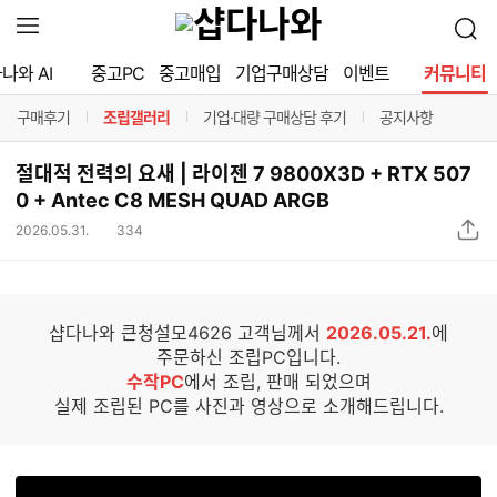
확
검
장
색
영
나와 AI
중고PC
중고매입
기업구매상담
이벤트
커뮤니티
역
열
구매후기
조립갤러리
기업·대량 구매상담 후기
공지사항
기
구분선
구분선
구분선
구분선
절대적 전력의 요새 | 라이젠 7 9800X3D + RTX 507
0 + Antec C8 MESH QUAD ARGB
조
2026.05.31.
334
조
립
회
갤
수
러
리
샵다나와 큰청설모4626 고객님께서
2026.05.21.
에
S
주문하신 조립PC입니다.
N
수작PC
에서 조립, 판매 되었으며
S
실제 조립된 PC를 사진과 영상으로 소개해드립니다.
공
유
하
기