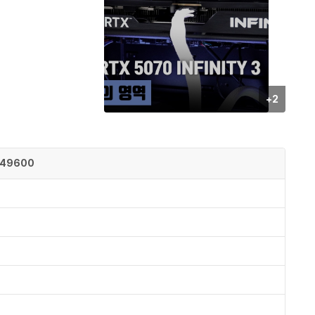
사
+2
진/
영
상
등
49600
록
수