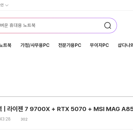
그인
노트북
가정/사무용PC
전문가용PC
무이자PC
샵다나와
| 라이젠 7 9700X + RTX 5070 + MSI MAG A8
조
:43:28
302
회
수