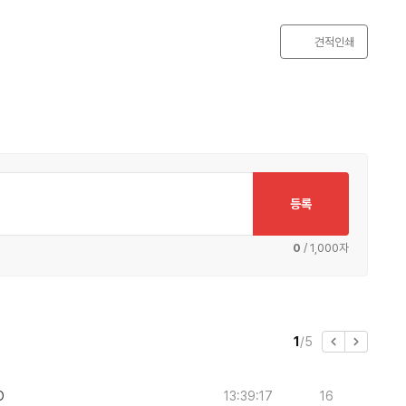
견적인쇄
등록
0
/ 1,000자
이
다
현
총
1
/
5
전
음
재
페
페
페
페
이
이
이
O
13:39:17
16