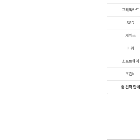
그래픽카드
SSD
케이스
파워
소프트웨어
조립비
총 견적 합계