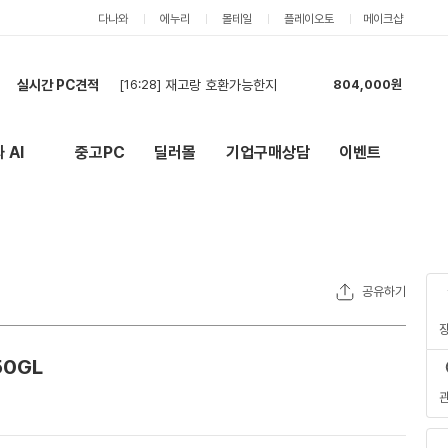
다나와
에누리
몰테일
플레이오토
메이크샵
실시간 PC견적
[16:24]
일괄 최저가 견적 구합니다
2,313,000원
[16:17]
견적 부탁드립니다
785,000원
[16:15]
amd 게이밍 pc
5,651,000원
 AI
중고PC
딜러몰
기업구매상담
이벤트
New
외부 링크
[16:10]
현금견적부탁드립니다
2,139,000원
[16:02]
견적부탁드립니다 AI(스테이블 디퓨전 등)로 동영상 뽑아내기, 3d 라이노 렌더링,
3,671,000원
[15:57]
견적 요청합니다.
6,761,000원
[15:51]
조립 PC 견적요청합니다.
6,761,000원
[15:43]
견적부탁드립니다 AI(스테이블 디퓨전 등)로 동영상 뽑아내기, 3d 라이노 렌더링,
4,562,000원
공유하기
[15:32]
2대 구매 예정 견적 요청합니다
3,041,000원
[16:28]
재고랑 호환가능한지
804,000원
50GL