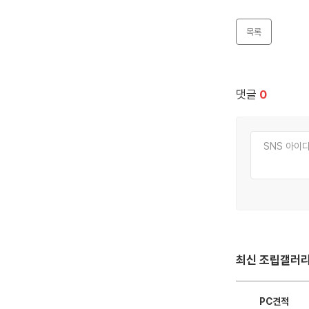
목록
댓글
0
최신 조립갤러
PC견적