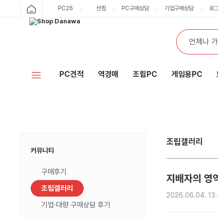
조
분
제
날
조
샵
샵
PC26
싼컴
PC구매상담
기업구매상담
로
립
류
목
짜
회
다
갤
수
카
러
다
테
나
리
통
검
고
최
합
색
와
나
리
신
검
사
글
색
와
목
양
록
PC견적
역경매
조립PC
게임용PC
홈
조립갤러리
커뮤니티
구매후기
지배자의 영역 
조립갤러리
2026.06.04. 13
기업·대량 구매상담 후기