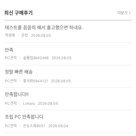
이
평점 높은 곳이 아닌거 같습니다. 타지역 분들도 충분히 믿고 시킬 수 있
미
최신 구매후기
다는 생각이 드네요
지
더보기
추
가
테스트를 꼼꼼히 해서 출고했으면 하내요.
갯
역경매
꾼장
2026.08.05.
수
만족
PC견적
숲튤립8642466
2026.08.05.
사진 첨부된 후기
정말 빠른 배송
PC견적
물국화6944121
2026.08.05.
사진 첨부된 후기
만족합니다!!
PC견적
Loharu
2026.08.04.
사진 첨부된 후기
조립 PC 만족합니다
PC견적
은능소화8057
2026.08.04.