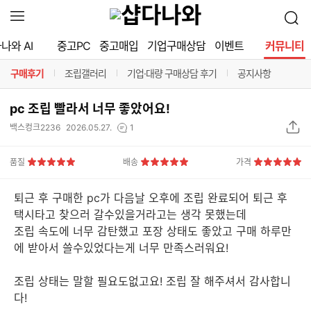
확
검
장
색
영
나와 AI
중고PC
중고매입
기업구매상담
이벤트
커뮤니티
역
열
구매후기
조립갤러리
기업·대량 구매상담 후기
공지사항
기
구분선
구분선
구분선
구분선
pc 조립 빨라서 너무 좋았어요!
상
댓
백스컹크2236
2026.05.27.
1
품
글
S
수
품질
배송
가격
N
5
5
5
점
점
점
S
퇴근 후 구매한 pc가 다음날 오후에 조립 완료되어 퇴근 후
공
택시타고 찾으러 갈수있을거라고는 생각 못했는데
유
조립 속도에 너무 감탄했고 포장 상태도 좋았고 구매 하루만
하
에 받아서 쓸수있었다는게 너무 만족스러워요!
기
조립 상태는 말할 필요도없고요! 조립 잘 해주셔서 감사합니
다!