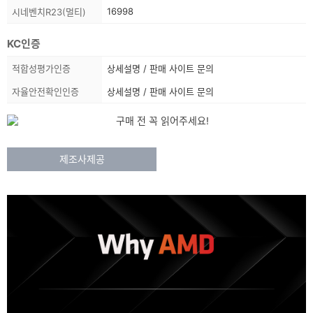
펙
16998
시네벤치R23(멀티)
정
보
KC인증
상
적합성평가인증
상세설명 / 판매 사이트 문의
품
자율안전확인인증
상세설명 / 판매 사이트 문의
정
보
목
국
내
록
공
제조사제공
:
인
상
대
리
품
점
정
을
통
보
해
에
수
대
입,
유
해
통,
상
판
매
세