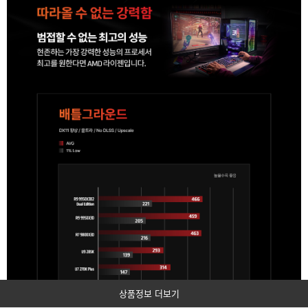
되
이
는
CPU
볼
를
수
말
있
합
니
으
다.
며
정
품
상
CPU
품
의
관
모
든
련
A/S
스
는
공
펙
인
에
대
정
리
점
보
에
에
서
보
대
통
상품정보 더보기
해
3