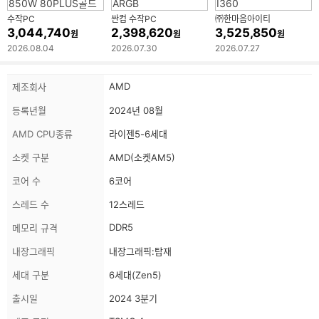
수작PC
싼컴 수작PC
㈜한마음아이티
3,044,740
2,398,620
3,525,850
원
원
원
2026.08.04
2026.07.30
2026.07.27
상
스
AMD
제조회사
품
펙
정
등록년월
2024년 08월
보
정
보
AMD CPU종류
라이젠5-6세대
소켓 구분
AMD(소켓AM5)
코어 수
6코어
스레드 수
12스레드
DDR5
메모리 규격
내장그래픽
내장그래픽:탑재
세대 구분
6세대(Zen5)
출시일
2024 3분기