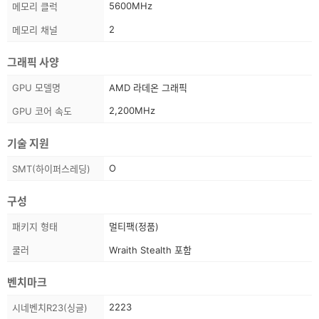
5600MHz
메모리 클럭
정
보
2
메모리 채널
그래픽 사양
스
GPU 모델명
AMD 라데온 그래픽
펙
2,200MHz
GPU 코어 속도
정
보
기술 지원
스
O
SMT(하이퍼스레딩)
펙
정
구성
보
스
패키지 형태
멀티팩(정품)
펙
쿨러
Wraith Stealth 포함
정
보
벤치마크
스
2223
시네벤치R23(싱글)