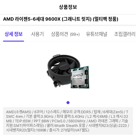
이
본문 바로가기
공
상품정보
전
유
페
하
이
AMD 라이젠5-6세대 9600X (그래니트 릿지) (멀티팩 정품)
기
지
가
메뉴 네비게이션
기
상세 정보
사용기
상품의견
유튜브채널
조립갤러리
(99+)
AMD(소켓AM5) / 6코어 / 12스레드 / 메모리 규격:DDR5 / 탑재 / 6세대(Zen5) / T
SMC 4nm / 기본 클럭:3.9GHz / 최대 클럭:5.4GHz / L2 캐시:6MB / L3 캐시:32
MB / TDP:65W / PPT:88W / PCIe5.0 / 5600MHz / AMD 라데온 그래픽 / 기술
지원:SMT(하이퍼스레딩) / 쿨러:Wraith Stealth 포함 / 시네벤치R23(싱글):2223 /
시네벤치R23(멀티):16998 / 출시가: 279달러(VAT별도)