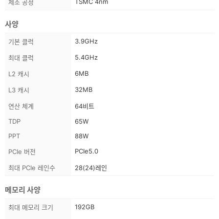
TSMC 4nm
제조 공정
사양
스
3.9GHz
기본 클럭
펙
5.4GHz
최대 클럭
정
보
6MB
L2 캐시
32MB
L3 캐시
연산 체계
64비트
TDP
65W
PPT
88W
PCIe5.0
PCIe 버전
최대 PCIe 레인수
28(24)레인
메모리 사양
스
192GB
최대 메모리 크기
펙