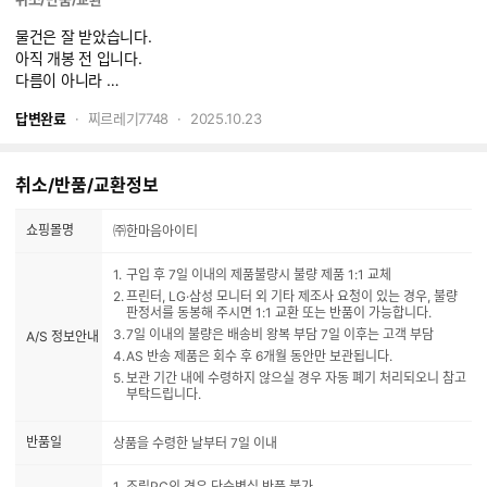
2.HDD선택에서 메인(OS설치드라이브)은 보통 SSD(M.2)로 하는데 서브
물건은 잘 받았습니다.
(보관용)도 SSD로 하는 분들이 많습니다.
아직 개봉 전 입니다.
그런데 선택에는 HDD만 있어서 수정 해줄 수 있나요?
다름이 아니라
SAPPHIRE 라데온 RX 9070 PULSE D6 16GB를
답변완료
찌르레기7748
2025.10.23
SAPPHIRE 라데온 RX 9070 XT PULSE D6 16GB으로 반품 교체 가능
한지요?
배송받은 그대로 뜯지 않은 상태입니다. 추가분은 무통장 입금하겠습니다.
취소/반품/교환정보
가능하다면 박스채 그대로 보내야 하는지 아니면 그래픽 카드만 보내야 하
는지 궁금합니다.
쇼핑몰명
㈜한마음아이티
구입 후 7일 이내의 제품불량시 불량 제품 1:1 교체
프린터, LG·삼성 모니터 외 기타 제조사 요청이 있는 경우, 불량
판정서를 동봉해 주시면 1:1 교환 또는 반품이 가능합니다.
7일 이내의 불량은 배송비 왕복 부담 7일 이후는 고객 부담
A/S 정보안내
AS 반송 제품은 회수 후 6개월 동안만 보관됩니다.
보관 기간 내에 수령하지 않으실 경우 자동 폐기 처리되오니 참고
부탁드립니다.
반품일
상품을 수령한 날부터 7일 이내
조립PC의 경우 단순변심 반품 불가