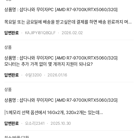
상품명 : 샵다나와 무이자PC [AMD R7-9700X/RTX5060/32G]
목요일 또는 금요일에 배송을 받고싶은데 결제를 하면 배송 왼료까지 며칠
이 걸리나요
답변완료
KAJIPYI81QBQLF
2026.02.02
상품
상품명 : 샵다나와 무이자PC [AMD R7-9700X/RTX5060/32G]
모니터는 추가 가격 없이 몇 개까지 지원이 되나요?
답변완료
수달3200
2026.01.16
상품
상품명 : 샵다나와 무이자PC [AMD R7-9700X/RTX5060/32G]
|1.메모리 선택 옵션에서 16Gx2개, 32Gx2개는 있는데
16Gx4개도 있으면 좋겠습니다.
답변완료
오소리2341
2025.10.30
32Gx2개로 구성하는 것이 좋겠지만 16Gx4개로 구성해 비용을 절감하고
싶은 구매자도 있을 것 같습니다.
취소/반품/교환