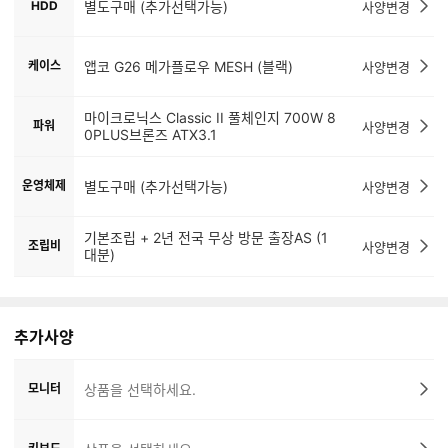
HDD
별도구매 (추가선택가능)
사양변경
케이스
앱코 G26 메가플로우 MESH (블랙)
사양변경
마이크로닉스 Classic II 풀체인지 700W 8
파워
사양변경
0PLUS브론즈 ATX3.1
운영체제
별도구매 (추가선택가능)
사양변경
기본조립 + 2년 전국 무상 방문 출장AS (1
조립비
사양변경
대분)
추가사양
모니터
상품을 선택하세요.