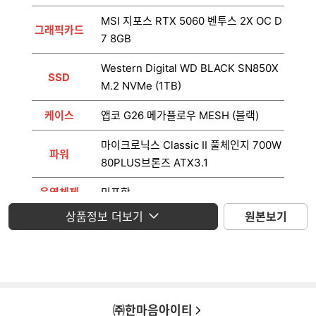
MSI 지포스 RTX 5060 벤투스 2X OC D
그래픽카드
7 8GB
Western Digital WD BLACK SN850X
SSD
M.2 NVMe (1TB)
케이스
앱코 G26 메가플로우 MESH (블랙)
마이크로닉스 Classic II 풀체인지 700W
파워
80PLUS브론즈 ATX3.1
운영체제
미포함
상품정보 더보기
원본보기
모니터
미포함
㈜한마음아이티