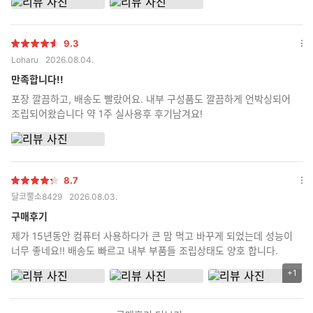
9.3
별
옵
Loharu
2026.08.04.
점
션
더
만족합니다!!
보
포장 깔끔하고, 배송도 빨랐어요. 내부 구성품도 깔끔하게 언박싱되어
기
조립되어왔습니다 약 1주 실사용후 후기남겨요!
8.7
별
옵
달코뿔소8429
2026.08.03.
점
션
더
구매후기
보
제가 15년동안 컴퓨터 사용하다가 큰 맘 먹고 바꾸게 되었는데 성능이
기
너무 좋네요!! 배송도 빠르고 내부 부품들 조립상태도 양호 합니다.
+1
리
뷰
이