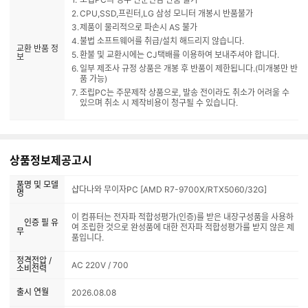
CPU,SSD,프린터,LG 삼성 모니터 개봉시 반품불가
제품이 물리적으로 파손시 AS 불가
불법 소프트웨어를 취급/설치 해드리지 않습니다.
교환 반품 정
환불 및 교환시에는 CJ택배를 이용하여 보내주셔야 합니다.
보
일부 제조사 규정 상품은 개봉 후 반품이 제한됩니다.(미개봉만 반
품 가능)
조립PC는 주문제작 상품으로, 발송 전이라도 취소가 어려울 수
있으며 취소 시 제작비용이 청구될 수 있습니다.
상품정보제공고시
품명 및 모델
샵다나와 무이자PC [AMD R7-9700X/RTX5060/32G]
명
이 컴퓨터는 전자파 적합성평가(인증)를 받은 내장구성품을 사용하
인증 필 유
여 조립한 것으로 완성품에 대한 전자파 적합성평가를 받지 않은 제
무
품입니다.
정격전압 /
AC 220V / 700
소비전력
출시 연월
2026.08.08