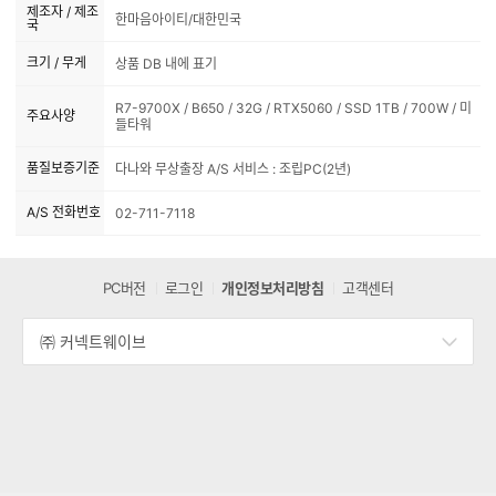
제조자 / 제조
한마음아이티/대한민국
국
크기 / 무게
상품 DB 내에 표기
R7-9700X / B650 / 32G / RTX5060 / SSD 1TB / 700W / 미
주요사양
들타워
품질보증기준
다나와 무상출장 A/S 서비스 : 조립PC(2년)
A/S 전화번호
02-711-7118
PC버전
로그인
개인정보처리방침
고객센터
㈜ 커넥트웨이브
세
부
정
보
열
기