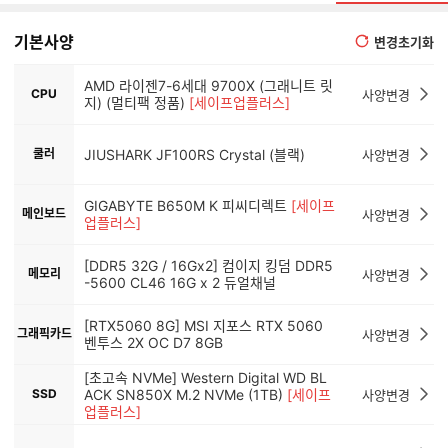
기본사양
변경초기화
AMD 라이젠7-6세대 9700X (그래니트 릿
CPU
사양변경
지) (멀티팩 정품)
[세이프업플러스]
쿨러
JIUSHARK JF100RS Crystal (블랙)
사양변경
GIGABYTE B650M K 피씨디렉트
[세이프
메인보드
사양변경
업플러스]
[DDR5 32G / 16Gx2] 컴이지 킹덤 DDR5
메모리
사양변경
-5600 CL46 16G x 2 듀얼채널
[RTX5060 8G] MSI 지포스 RTX 5060
그래픽카드
사양변경
벤투스 2X OC D7 8GB
[초고속 NVMe] Western Digital WD BL
SSD
ACK SN850X M.2 NVMe (1TB)
[세이프
사양변경
업플러스]