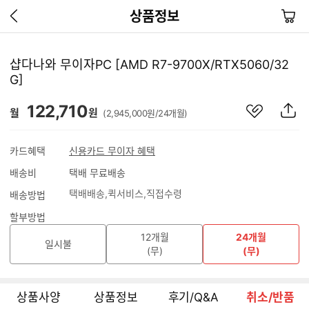
이
장
상품정보
전
바
페
구
이
니
샵다나와 무이자PC [AMD R7-9700X/RTX5060/32
지
G]
가
기
관
상
122,710
월
원
(2,945,000원/24개월)
심
품
상
S
품
N
카드혜택
신용카드 무이자 혜택
S
배송비
택배 무료배송
공
유
택배배송
퀵서비스
직접수령
배송방법
하
기
할부방법
12개월
24개월
일시불
(무)
(무)
상품사양
상품정보
후기/Q&A
취소/반품