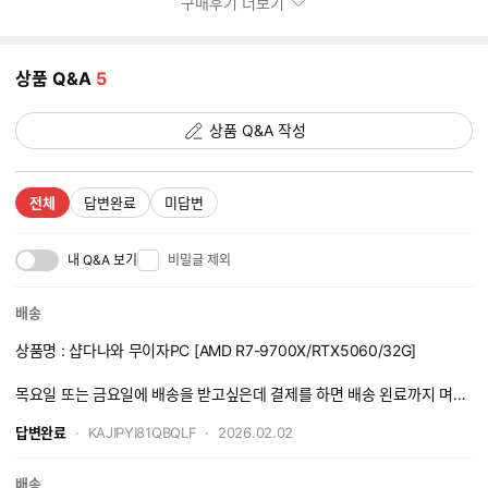
구매후기 더보기
미
지
추
상품 Q&A
5
가
갯
수
상품 Q&A 작성
전체
답변완료
미답변
내 Q&A 보기
비밀글 제외
배송
상품명 : 샵다나와 무이자PC [AMD R7-9700X/RTX5060/32G]
목요일 또는 금요일에 배송을 받고싶은데 결제를 하면 배송 왼료까지 며칠
이 걸리나요
답변완료
KAJIPYI81QBQLF
2026.02.02
배송