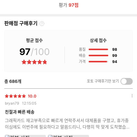
평가
97점
판매점 구매후기
판
매
점
평균 점수
상세 점수
구
97
/100
점
매
품질
98
후
점
배송
99
기
점
가격
94
별
란?
점
총
686
개
포토 구매후기만 보기
켜
기/
끄
10.0
별
옵
기
bryan79
12:15:05
점
션
더
친절과 빠른 배송
보
그래픽카드 재고부족으로 빠르게 연락주셔서 대체품을 구했고, 휴가중
기
이심에도 이번주에 필요하다고 말씀드리니, 다행히 딱 맞게 도착했습니
다 조립상태는 모 역시 전문가답게 깔끔합니다!!!