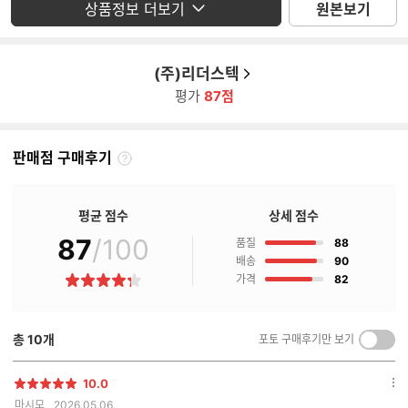
상품정보 더보기
원본보기
(주)리더스텍
평가
87점
판매점 구매후기
판
매
점
평균 점수
상세 점수
구
매
87
/100
점
품질
88
후
점
배송
90
기
점
가격
82
별
란?
점
총
10
개
포토 구매후기만 보기
켜
기/
끄
10.0
별
옵
기
마시모
2026.05.06.