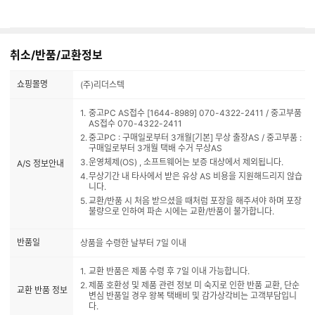
취소/반품/교환정보
쇼핑몰명
(주)리더스텍
중고PC AS접수 [1644-8989] 070-4322-2411 / 중고부품
AS접수 070-4322-2411
중고PC : 구매일로부터 3개월[기본] 무상 출장AS / 중고부품 :
구매일로부터 3개월 택배 수거 무상AS
운영체제(OS) , 소프트웨어는 보증 대상에서 제외됩니다.
A/S 정보안내
무상기간 내 타사에서 받은 유상 AS 비용을 지원해드리지 않습
니다.
교환/반품 시 처음 받으셨을 때처럼 포장을 해주셔야 하며 포장
불량으로 인하여 파손 시에는 교환/반품이 불가합니다.
반품일
상품을 수령한 날부터 7일 이내
교환 반품은 제품 수령 후 7일 이내 가능합니다.
제품 호환성 및 제품 관련 정보 미 숙지로 인한 반품 교환, 단순
교환 반품 정보
변심 반품일 경우 왕복 택배비 및 감가상각비는 고객부담입니
다.