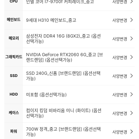
CPU
인텔 코어 I7-9700f 커피레이크_중고
사양변경
메인보드
9세대 H310 메인보드_중고
사양변경
삼성전자 DDR4 16G (8GX2)_중고 (옵션
메모리
사양변경
선택가능)
NVIDIA GeForce RTX2060 6G_중고 [브
그래픽카드
사양변경
랜드랜덤] (옵션선택가능)
SSD 240G_신품 [브랜드랜덤] (옵션선택
SSD
사양변경
가능)
HDD
미포함 (옵션선택가능)
사양변경
컴이지 킹덤 비바리움 미니 (화이트) (옵션
케이스
사양변경
선택가능)
700W 정격_중고 [브랜드랜덤] (옵션선택
파워
사양변경
가능)