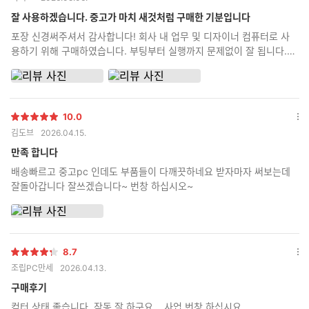
점
션
더
잘 사용하겠습니다. 중고가 마치 새것처럼 구매한 기분입니다
보
포장 신경써주셔서 감사합니다! 회사 내 업무 및 디자이너 컴퓨터로 사
기
용하기 위해 구매하였습니다. 부팅부터 실행까지 문제없이 잘 됩니다.
오래 잘 사용하겠습니다~
10.0
별
옵
김도브
2026.04.15.
점
션
더
만족 합니다
보
배송빠르고 중고pc 인데도 부품들이 다깨끗하네요 받자마자 써보는데
기
잘돌아갑니다 잘쓰겠습니다~ 번창 하십시오~
8.7
별
옵
조립PC만세
2026.04.13.
점
션
더
구매후기
보
컴터 상태 좋습니다. 작동 잘 하구요....사업 번창 하십시요...