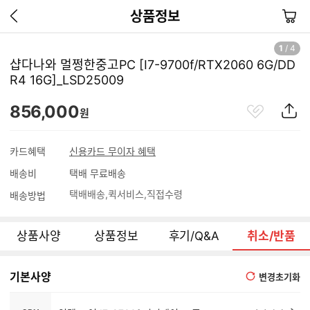
이
장
상품정보
전
바
페
구
1
/
4
이
니
샵다나와 멀쩡한중고PC [I7-9700f/RTX2060 6G/DD
지
R4 16G]_LSD25009
가
기
관
상
856,000
원
심
품
상
S
품
N
카드혜택
신용카드 무이자 혜택
S
배송비
택배 무료배송
공
유
택배배송
퀵서비스
직접수령
배송방법
하
기
상품사양
상품정보
후기/Q&A
취소/반품
기본사양
변경초기화