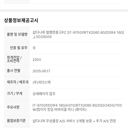
상품정보제공고시
샵다나와 멀쩡한중고PC [I7-9700f/RTX2060 6G/DDR4 16G]
품명 및 모델명
_LSD25009
인증 필 유무
무
정격전압 /
220V
소비전력
출시 연월
2025.06.17
제조자 / 제조국
(주)리더스텍
크기 / 무게
상세페이지 참조
I7-9700f/DDR4 16G/H310/RTX2060 6G/SSD240G/700
주요사양
W/컴이지 킹덤 비바리움 미니 (화이트)
품질보증기준
샵다나와 무상출장 A/S 서비스 3개월 보증 + 추가 A/S 연장