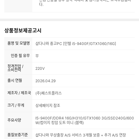
다.
상품정보제공고시
품명 및 모델명
샵다나와 중고PC [인텔 i5-9400F/GTX1060/16G]
인증 필 유무
무
정격전압 /
220V
소비전력
출시 연월
2026.04.29
제조자 / 제조국
(주)패스트플러스
크기 / 무게
상세페이지 참조
I5-9400F/DDR4 16G/H310/GTX1060 3G/SSD240G/600
주요사양
W/컴이지 킹덤 도트 미니 (블랙)
품질보증기준
샵다나와 무상출장 A/S 서비스 3개월 보증 + 추가 A/S 연장