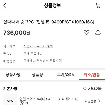
이
장
상품정보
전
바
페
구
이
니
샵다나와 중고PC [인텔 i5-9400F/GTX1060/16G]
지
가
관
상
736,000
기
원
심
품
상
S
품
N
카드혜택
신용카드 무이자 혜택
S
배송비
택배 무료배송
공
유
택배배송
퀵서비스
직접수령
배송방법
하
기
상품사양
상품정보
후기/Q&A
취소/반품
기본사양
변경초기화
인텔 코어i5-9세대 9400F (커피레이크-R)
CPU
사양변경
(중고)