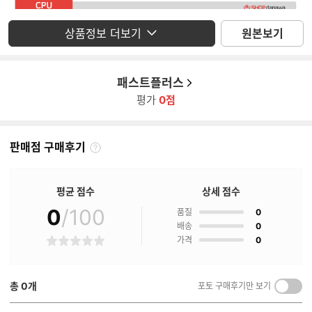
상품정보 더보기
원본보기
패스트플러스
평가
0점
판매점 구매후기
판
매
점
평균 점수
상세 점수
구
매
0
/100
점
품질
0
후
점
배송
0
기
점
가격
0
별
란?
점
총
0
개
포토 구매후기만 보기
켜
기/