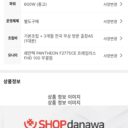
파워
600W (중고)
사양변경
운영체제
별도구매
사양변경
기본조립 + 3개월 전국 무상 방문 출장AS
조립비
사양변경
(1대분)
래안텍 PANTHEON F2775CE 프레임리스
모니터
사양변경
FHD 100 무결점
상품정보