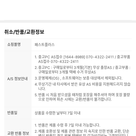
취소/반품/교환정보
쇼핑몰명
패스트플러스
중고PC AS접수 [1644-8989] 070-4322-2411 / 중고부품
AS접수 070-4322-2411
중고PC : 구매일로부터 3개월[기본] 무상 출장AS / 중고부품 :
구매일로부터 3개월 택배 수거 무상AS
운영체제(OS) , 소프트웨어는 보증 대상에서 제외됩니다.
A/S 정보안내
무상기간 내 타사에서 받은 유상 AS 비용을 지원해드리지 않습
니다.
반품 시 처음 받으셨을 때처럼 포장을 해주셔야 하며 포장 불량
으로 인하여 파손 시에는 교환/반품이 불가합니다.
반품일
상품을 수령한 날부터 7일 이내
반품은 제품 수령 후 7일 이내 가능합니다.
제품 호환성 및 제품 관련 정보 미 숙지로 인한 반품 교환, 단순
교환 반품 정보
변심 반품일 경우 왕복 택배비 및 감가상각비는 고객부담입니