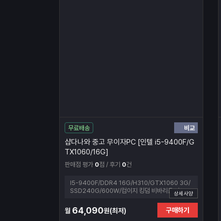
비교
무료배송
샵다나와 중고 무이자PC [인텔 i5-9400F/G
TX1060/16G]
판매점 평가
0
점 / 후기
0
건
I5-9400F/DDR4 16G/H310/GTX1060 3G/
SSD240G/600W/컴이지 킹덤 비바리움 나노
상세사양
(블랙)
64,090
구매하기
월
원(최저)