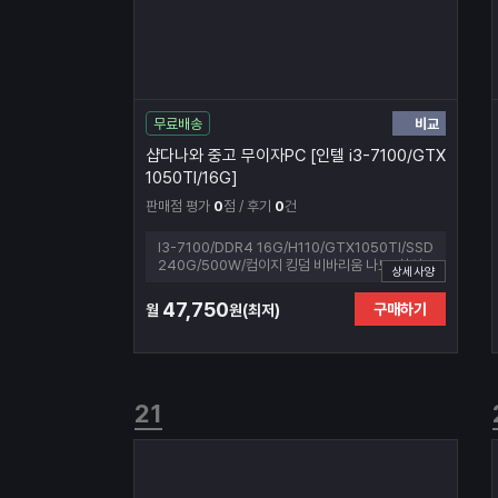
비교
무료배송
샵다나와 중고 무이자PC [인텔 i3-7100/GTX
1050TI/16G]
판매점 평가
0
점 / 후기
0
건
I3-7100/DDR4 16G/H110/GTX1050TI/SSD
240G/500W/컴이지 킹덤 비바리움 나노 (화이
상세사양
트)
47,750
구매하기
월
원(최저)