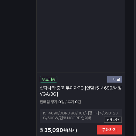
비교
무료배송
샵다나와 중고 무이자PC [인텔 i5-4690/내장
VGA/8G]
판매점 평가
0
점 / 후기
0
건
I5-4690/DDR3 8G/H81/내장그래픽/SSD120
G/500W/앱코 NCORE 언더바
상세사양
35,090
구매하기
월
원(최저)