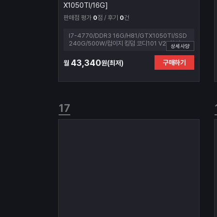
X1050TI/16G]
판매점 평가
0
점 / 후기
0
건
I7-4770/DDR3 16G/H81/GTX1050TI/SSD
240G/500W/컴이지 킹덤 코디101 V2 (화이트)
상세사양
43,340
구매하기
월
원(최저)