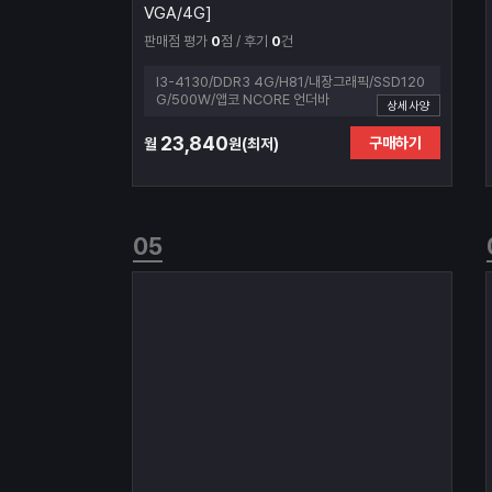
VGA/4G]
판매점 평가
0
점 / 후기
0
건
I3-4130/DDR3 4G/H81/내장그래픽/SSD120
G/500W/앱코 NCORE 언더바
상세사양
23,840
구매하기
월
원(최저)