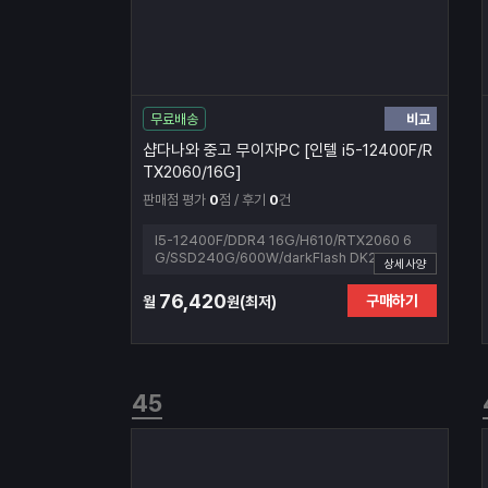
비교
무료배송
샵다나와 중고 무이자PC [인텔 i5-12400F/R
TX2060/16G]
판매점 평가
0
점 / 후기
0
건
I5-12400F/DDR4 16G/H610/RTX2060 6
G/SSD240G/600W/darkFlash DK200 RGB
상세사양
강화유리 (블랙)
76,420
구매하기
월
원(최저)