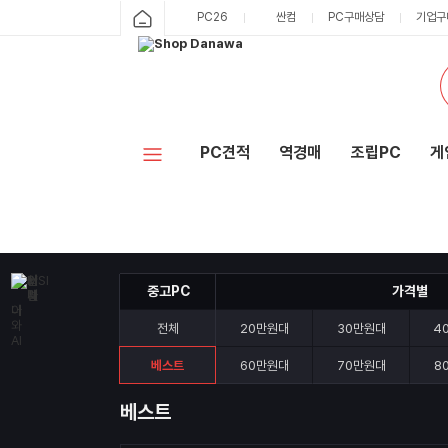
샵
PC26
싼컴
PC구매상담
기업구
카
다
테
고
나
리
와
PC견적
역경매
조립PC
게
홈
중고PC
가격별
전체
20만원대
30만원대
4
베스트
60만원대
70만원대
8
베스트