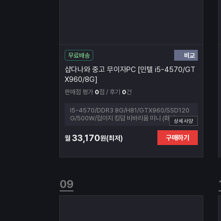
비교
무료배송
샵다나와 중고 무이자PC [인텔 i5-4570/GT
X960/8G]
판매점 평가
0
점 / 후기
0
건
I5-4570/DDR3 8G/H81/GTX960/SSD120
G/500W/컴이지 킹덤 비바리움 미니 (화이트)
상세사양
33,170
구매하기
월
원(최저)