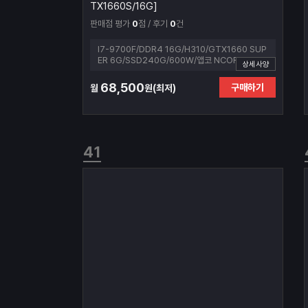
TX1660S/16G]
판매점 평가
0
점 / 후기
0
건
I7-9700F/DDR4 16G/H310/GTX1660 SUP
ER 6G/SSD240G/600W/앱코 NCORE G30
상세사양
트루포스 (블랙)
68,500
구매하기
월
원(최저)