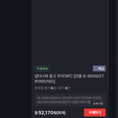
비교
무료배송
샵다나와 중고 무이자PC [인텔 i5-6500/GT
X1060/16G]
판매점 평가
0
점 / 후기
0
건
I5-6500/DDR4 16G/H110/GTX1060 6G/S
SD240G/600W/컴이지 킹덤 비바리움 나노 (화
상세사양
이트)
52,170
구매하기
월
원(최저)