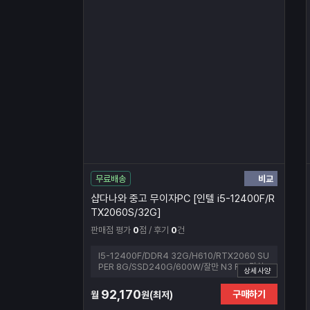
비교
무료배송
샵다나와 중고 무이자PC [인텔 i5-12400F/R
TX2060S/32G]
판매점 평가
0
점 / 후기
0
건
I5-12400F/DDR4 32G/H610/RTX2060 SU
PER 8G/SSD240G/600W/잘만 N3 FM 강화
상세사양
유리 (블랙)
92,170
구매하기
월
원(최저)