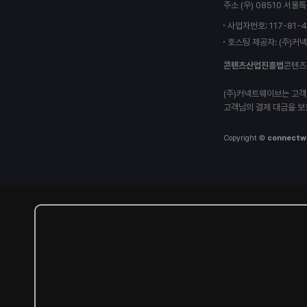
주소 (우) 08510 서
로
고
사업자번호: 117-81-
호스팅 제공자: (주)커
콘텐츠산업진흥법
콘텐츠
(주)커넥트웨이브는 고객
고객님의 결제 대금을 보
Copyright ©
connectw