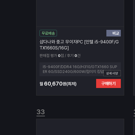
비교
무료배송
샵다나와 중고 무이자PC [인텔 i5-9400F/G
TX1660S/16G]
판매점 평가
0
점 / 후기
0
건
I5-9400F/DDR4 16G/H310/GTX1660 SUP
ER 6G/SSD240G/600W/컴이지 킹덤 코디101
상세사양
V2 (화이트)
60,670
구매하기
월
원(최저)