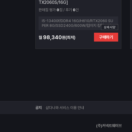
TX2060S/16G]
판매점 평가
0
점 / 후기
0
건
I5-13400f/DDR4 16G/H610/RTX2060 SU
PER 8G/SSD240G/600W/컴이지 킹덤 코디10
상세사양
1 V2 (화이트)
98,340
구매하기
월
원(최저)
공지
샵다나와 서비스 이용 안내
다
(주)커넥트웨이브
나
와