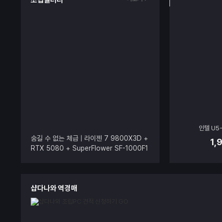
조립갤러리
인텔 U5-
숨길 수 없는 체급 | 라이젠 7 9800X3D +
1,
RTX 5080 + SuperFlower SF-1000F1
4XG
샵다나와 역경매