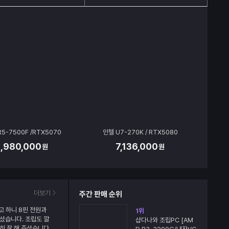
R5-7500F /RTX5070
인텔 U7-270K / RTX5080
2,980,000
7,136,000
원
원
더보기
주간 판매 순위
고 하니 8핀 전원과
1
위
셨습니다. 조립도 깔
샵다나와 조립PC [AM
히 잘 해 주셨습니다.