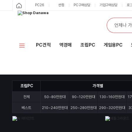
샵
PC26
싼컴
PC구매상담
기업구매상담
로
카
다
테
통
검
고
합
색
나
리
검
색
와
PC견적
역경매
조립PC
게임용PC
홈
조립PC
가격별
전체
50~80만원대
90~120만원대
130~160만원대
1
베스트
210~240만원대
250~280만원대
290~320만원대
3