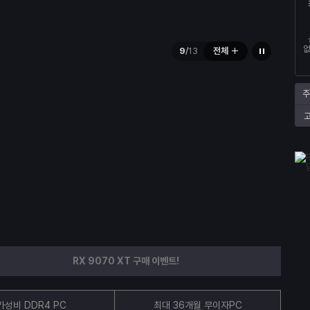
배
일
없
9
/
13
전체
너
시
정
지
주
RX 9070 XT 구매 이벤트!
가성비 DDR4 PC
최대 36개월 무이자PC