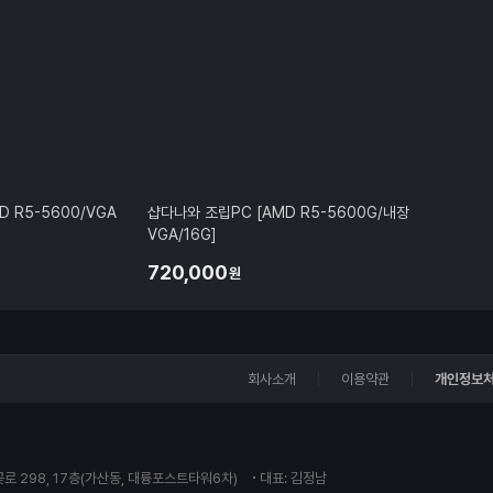
 R5-5600/VGA
샵다나와 조립PC [AMD R5-5600G/내장
VGA/16G]
720,000
원
회사소개
이용약관
개인정보
꽃로 298, 17층(가산동, 대륭포스트타워6차)
대표: 김정남