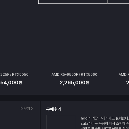
225F / RTX5050
AMD R5-9500F / RTX5060
AMD 
954,000
2,265,000
원
원
더보기
구매후기
hdd와 외장 그래픽카드 설치한다
sata케이블 꼼꼼히 빼서 조립해주
끔하고 배송도 빠르고 응답도 친절