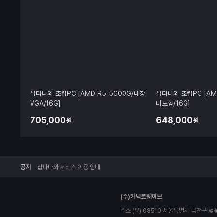
샵다나와 조립PC [AMD R5-5600G/내장
샵다나와 조립PC [AMD
VGA/16G]
미포함/16G]
705,000
648,000
원
원
공지
샵다나와 서비스 이용 안내
다
(주)커넥트웨이브
나
와
주소 (우) 08510 서울특별시 금천구 벚
로