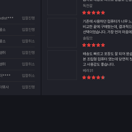
컴퓨터 성능도 만족합니다. 강추~
독전갈
평
점:
dlst****
입찰진행
100
기존에 사용하던 컴퓨터가 너무 
점
비교한 끝에 구매했는데, 결과적
물소
입찰진행
선택이었습니다. 가장 먼저 마음에
장 상태였습니다. 본체 내부에 완
솔림므
9****
물소
입찰취소
있어 배송 중 흔들림이나 파손 걱정
평
박스도 안전하게 포장되어 있어 
점:
9****
생쥐
입찰진행
갔습니다. 전원을 켜자마자 부팅 속
100
배송도 빠르고 포장도 잘 되어 왔습
점
기 설정도 잘 되어 있어 별다른 어
본 조립형 컴퓨터 였는데 당연히 
7****
수 있었습니다. 선정리도 깔끔하게
생쥐
입찰취소
고 사용감도 좋습니다.
티가 좋다는 게 한눈에 느껴졌습니
베라31
작업, 인터넷, 영상 시청은 물론 
7****
이****
입찰취소
평
함께 사용하고 있는데, 여러 프로
점:
도 버벅임 없이 부드럽게 돌아가 
93
터뭐사
입찰진행
게임도 옵션을 높게 설정해도 끊김
점
이할 수 있었고, 팬 소음도 생각보
**
용하기에도 부담이 없었습니다. 가
조립 완성도와 배송까지 모두 만
터 교체를 고민하시는 분들이라면
회하지 않을 것 같습니다. 저도 
나 지인에게 추천할 일이 생기면 다
좋은 제품 감사합니다!