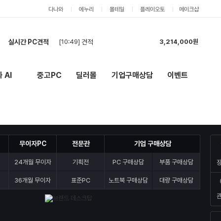
다나와
에누리
몰테일
플레이오토
메이크샵
실시간 PC견적
[10:49]
견적
3,214,000원
[10:39]
[건설회사현장사용] PC 견적 (데크탑 본체4, 모니터6) - 세금계산서 발행건
7,136,000원
[10:35]
[건설회사] PC 견적 (데크탑 본체4, 모니터6) - 세금계산서 발행건
6,916,000원
 AI
중고PC
딜러몰
기업구매상담
이벤트
New
외부 링크
[10:15]
견적요청합니다.
4,365,000원
[10:13]
견적 요청합니다.
4,310,000원
[10:03]
pc견적
1,072,000원
[09:57]
견적 요청합니다
2,909,000원
[09:52]
현금 견적 요청합니다
3,234,000원
무이자PC
전문관
기업 구매상담
[09:47]
현금 견적이요
2,574,000원
[09:46]
카드 최저가 바로 구매합니다
3,234,000원
24개월 무이자
기획전
PC 구매상담
부품 구매상담
36개월 무이자
표준PC
노트북 구매상담
대량 구매상담