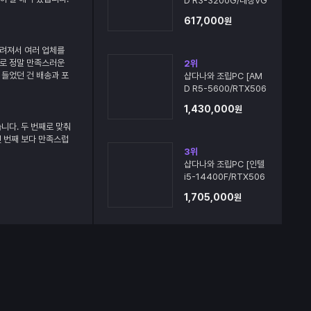
D R3-3200G/내장VG
~
A/8G]
617,000
원
느려져서 여러 업체를
으로 정말 만족스러운
2
위
 들었던 건 배송과 포
샵다나와 조립PC [AM
충재가 꼼꼼하게 들어
D R5-5600/RTX506
이 전혀 없었고, 외부
0/16G]
1,430,000
원
받는 순간부터 신뢰가
도가 정말 빠르고, 초
니다. 두 번째로 맞춰
려움 없이 바로 사용할
첫 번째 보다 만족스럽
 되어 있어 조립 퀄리
3
위
다. 저는 게임과 문서
샵다나와 조립PC [인텔
간단한 캐드 작업까지
i5-14400F/RTX506
그램을 동시에 실행해
0/16G]
1,705,000
원
정말 만족스럽습니다.
 없이 쾌적하게 플레
다 조용해서 장시간 사
격 대비 성능은 물론
족스러웠습니다. 컴퓨
 믿고 선택하셔도 후
다음에 업그레이드하거
시 찾을 것 같습니다.