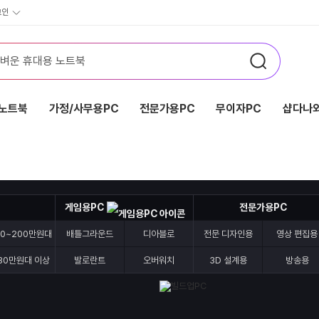
그인
노트북
가정/사무용PC
전문가용PC
무이자PC
샵다나와
게임용PC
전문가용PC
70~200만원대
배틀그라운드
디아블로
전문 디자인용
영상 편집용
30만원대 이상
발로란트
오버워치
3D 설계용
방송용