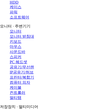
HDD
케이스
파워
소프트웨어
모니터 · 주변기기
모니터
모니터 받침대
키보드
마우스
사운드바
스피커
PC 헤드셋
공유기/무선랜
IP공유기/허브
프린터/복합기
컴퓨터 의자
케이블
컨트롤러
멀티탭
저장장치 · 멀티미디어