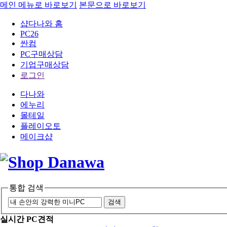
메인 메뉴로 바로보기
본문으로 바로보기
샵다나와 홈
PC26
싼컴
PC구매상담
기업구매상담
로그인
다나와
에누리
몰테일
플레이오토
메이크샵
통합 검색
검색
실시간 PC견적