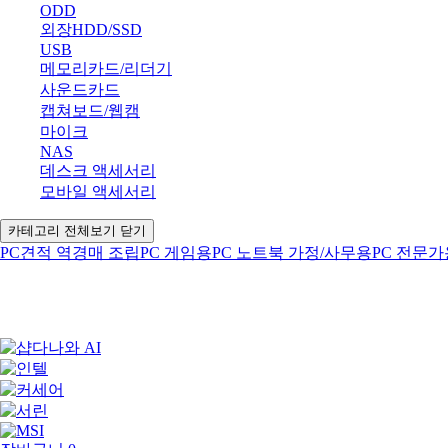
ODD
외장HDD/SSD
USB
메모리카드/리더기
사운드카드
캡쳐보드/웹캠
마이크
NAS
데스크 액세서리
모바일 액세서리
카테고리 전체보기 닫기
PC견적
역경매
조립PC
게임용PC
노트북
가정/사무용PC
전문가