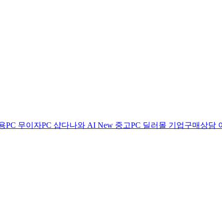
용PC
무이자PC
샵다나와 AI
New
중고PC
딜러몰
기업구매상담