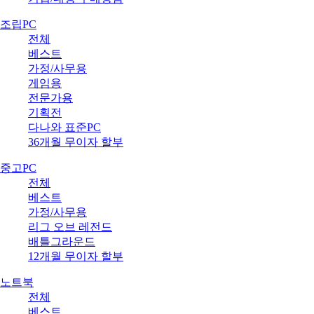
조립PC
전체
베스트
가정/사무용
게임용
전문가용
기획전
다나와 표준PC
36개월 무이자 할부
중고PC
전체
베스트
가정/사무용
리그 오브 레전드
배틀그라운드
12개월 무이자 할부
노트북
전체
베스트