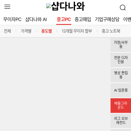
확
검
장
색
영
무이자PC
샵다나와 AI
중고PC
중고매입
기업구매상담
이
역
열
전체
가격별
용도별
12개월 무이자 할부
중고 노트북
기
분선
구분선
구분선
구분선
가정/사무
용
전문 디자
인용
영상 편집
용
AI 입문용
배틀그라
운드
리그 오브
레전드